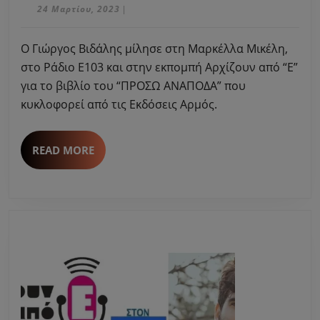
Βιδάλης
24
24 Μαρτίου, 2023
|
Μαρτίου,
μίλησε
2023
Ο Γιώργος Βιδάλης μίλησε στη Μαρκέλλα Μικέλη,
στη
στο Ράδιο Ε103 και στην εκπομπή Αρχίζουν από “Ε”
Μαρκέλλα
για το βιβλίο του “ΠΡΟΣΩ ΑΝΑΠΟΔΑ” που
Μικέλη
κυκλοφορεί από τις Εκδόσεις Αρμός.
για
το
READ
READ MORE
βιβλίο
MORE
του
“ΠΡΟΣΩ
ΑΝΑΠΟΔΑ”
–
Εκδόσεις
Αρμός.