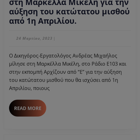
στη Μαρκέλλα Μικέλη για την
αύξηση του κατώτατου μισθού
O
από 1η Απριλίου.
Ανδρέας
Μιχαήλος
24
24 Μαρτίου, 2023
|
Μαρτίου,
μίλησε
2023
O Δικηγόρος-Εργατολόγος Ανδρέας Μιχαήλος
στη
μίλησε στη Μαρκέλλα Μικέλη, στο Ράδιο Ε103 και
Μαρκέλλα
στην εκπομπή Αρχίζουν από “Ε” για την αύξηση
Μικέλη
του κατώτατου μισθού που θα ισχύσει από 1η
για
Απριλίου, ποιους
την
αύξηση
READ
READ MORE
του
MORE
κατώτατου
μισθού