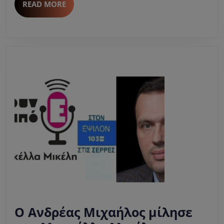
READ
READ MORE
βιβλίο
MORE
της
“ΠΟΤΕ
ΔΕΝ
ΞΕΡΕΙΣ”-
Εκδόσεις
Αρμός
O Ανδρέας Μιχαήλος μίλησε