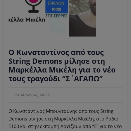
Ο Κωνσταντίνος από τους
String Demons μίλησε στη
Μαρκέλλα Μικέλη για το νέο
Ο
τους τραγούδι “Σ΄ΑΓΑΠΩ”
Κωνστα
από
24
24 Μαρτίου, 2023
|
Μαρτίου,
τους
2023
Ο Κωνσταντίνος Μπουντούνης από τους String
String
Demons μίλησε στη Μαρκέλλα Μικέλη, στο Ράδιο
Demon
Ε103 και στην εκπομπή Αρχίζουν από “Ε” για το νέο
μίλησε