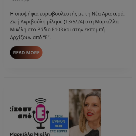
της
2024
Νέας
Η υποψήφια ευρωβουλευτής με τη Νέα Αριστερά,
Αριστεράς
Ζωή Ακριβούλη μίλησε (13/5/24) στη Μαρκέλλα
Ζωή
Μικέλη στο Ράδιο Ε103 και στην εκπομπή
Ακριβούλη
Αρχίζουν από “Ε”.
μίλησε
στη
Μαρκέλλα
READ
READ MORE
MORE
Μικέλη
στο
Ράδιο
Ε103