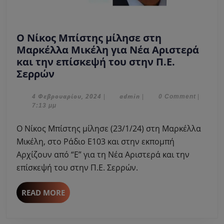
Ο Νίκος Μπίστης μίλησε στη
Μαρκέλλα Μικέλη για Νέα Αριστερά
και την επίσκεψή του στην Π.Ε.
Ο
Σερρών
Νίκος
Μπίστης
4
admin
4 Φεβρουαρίου, 2024
admin
|
|
0 Comment
|
Φεβρουαρίου,
7:13 μμ
μίλησε
2024
στη
Ο Νίκος Μπίστης μίλησε (23/1/24) στη Μαρκέλλα
Μαρκέλλα
Μικέλη, στο Ράδιο Ε103 και στην εκπομπή
Μικέλη
Αρχίζουν από “Ε” για τη Νέα Αριστερά και την
για
επίσκεψή του στην Π.Ε. Σερρών.
Νέα
Αριστερά
και
READ
READ MORE
MORE
την
επίσκεψή