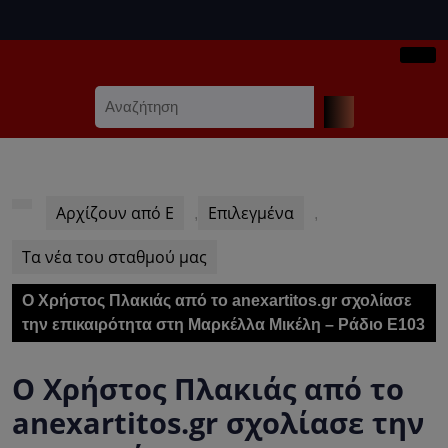
Skip
to
content
Ope
Skip
Search
Butt
to
for:
content
Αρχίζουν από Ε
Επιλεγμένα
,
,
Τα νέα του σταθμού μας
Ο Χρήστος Πλακιάς από το anexartitos.gr σχολίασε
την επικαιρότητα στη Μαρκέλλα Μικέλη – Ράδιο Ε103
Ο Χρήστος Πλακιάς από το
anexartitos.gr σχολίασε την