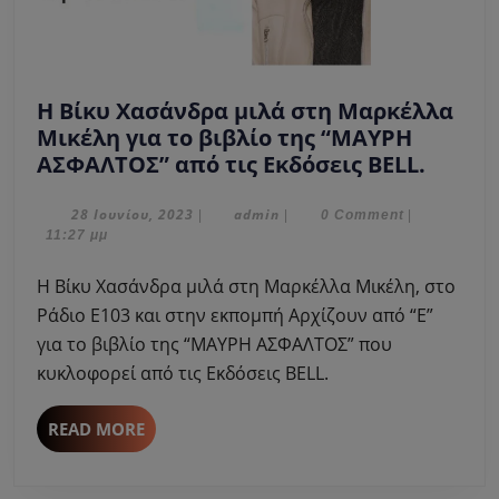
Η Βίκυ Χασάνδρα μιλά στη Μαρκέλλα
Μικέλη για το βιβλίο της “ΜΑΥΡΗ
Η
ΑΣΦΑΛΤΟΣ” από τις Εκδόσεις BELL.
Βίκυ
Χασάν
28
admin
28 Ιουνίου, 2023
admin
|
|
0 Comment
|
Ιουνίου,
11:27 μμ
μιλά
2023
στη
Η Βίκυ Χασάνδρα μιλά στη Μαρκέλλα Μικέλη, στο
Μαρκέ
Ράδιο Ε103 και στην εκπομπή Αρχίζουν από “Ε”
Μικέλ
για το βιβλίο της “ΜΑΥΡΗ ΑΣΦΑΛΤΟΣ” που
για
κυκλοφορεί από τις Εκδόσεις BELL.
το
βιβλίο
της
READ
READ MORE
MORE
“ΜΑΥ
ΑΣΦΑΛ