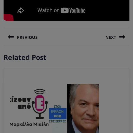
Πλοήγηση
PREVIOUS
NEXT
άρθρων
Previous
Next
Related Post
post:
post: