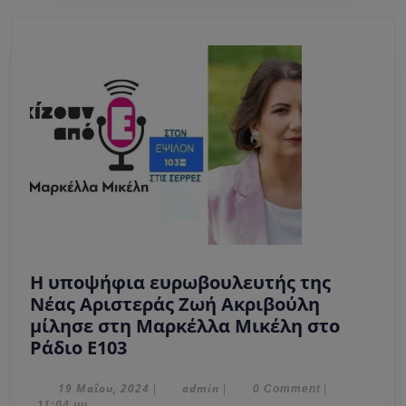
του
στην
Π.Ε.
Σερρών
Η υποψήφια ευρωβουλευτής της
Νέας Αριστεράς Ζωή Ακριβούλη
μίλησε στη Μαρκέλλα Μικέλη στο
Η
Ράδιο Ε103
υποψήφια
ευρωβουλευτής
19
admin
19 Μαΐου, 2024
admin
|
|
0 Comment
|
Μαΐου,
11:04 μμ