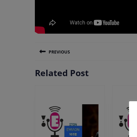
Πλοήγηση
PREVIOUS
άρθρων
Previous
Related Post
post: