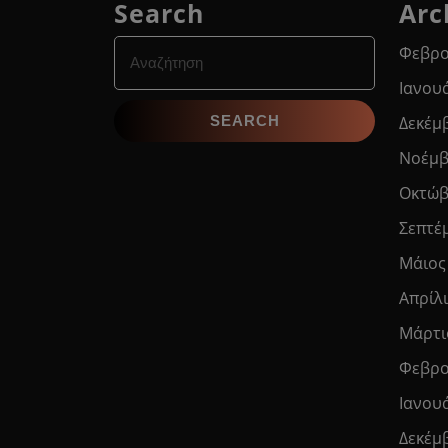
Search
Arc
Search
Φεβρο
for:
Ιανου
Δεκέμ
Νοέμβ
Οκτώβ
Σεπτέ
Μάιος
Απρίλ
Μάρτι
Φεβρο
Ιανου
Δεκέμ