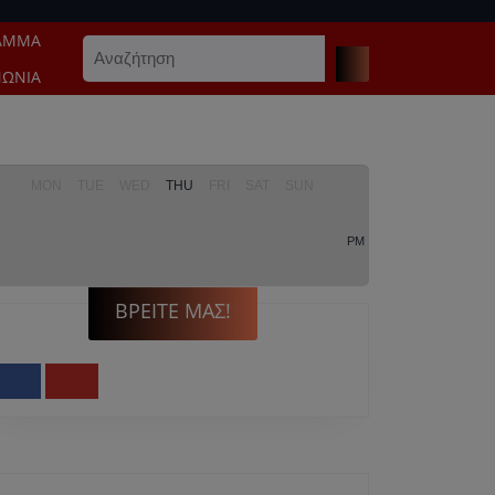
ΑΜΜΑ
Search
for:
ΝΩΝΊΑ
MON
TUE
WED
THU
FRI
SAT
SUN
PM
ΒΡΕΊΤΕ ΜΑΣ!
Facebook
Youtube