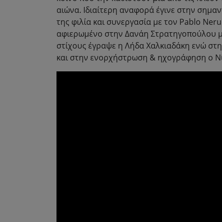
αιώνα. Ιδιαίτερη αναφορά έγινε στην σημαν
της φιλία και συνεργασία με τον Pablo Ner
αφιερωμένο στην Δανάη Στρατηγοπούλου με 
στίχους έγραψε η Λήδα Χαλκιαδάκη ενώ στην
και στην ενορχήστρωση & ηχογράφηση ο Νί