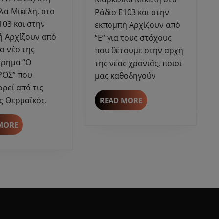
για
για
λα Μικέλη, στο
Ράδιο Ε103 και στην
το
τους
103 και στην
εκπομπή Αρχίζουν από
μυθιστόρημα
στόχους
ή Αρχίζουν από
“Ε” για τους στόχους
“Ο
που
το νέο της
που θέτουμε στην αρχή
ΔΙΚΗΓΟΡΟΣ”
θέτουμε
όρημα “Ο
–
κάθε
της νέας χρονιάς, ποιοι
Εκδόσεις
χρονιά
ΡΟΣ” που
μας καθοδηγούν
Θερμαϊκός.
ρεί από τις
ς Θερμαϊκός.
READ
READ MORE
MORE
READ
MORE
MORE