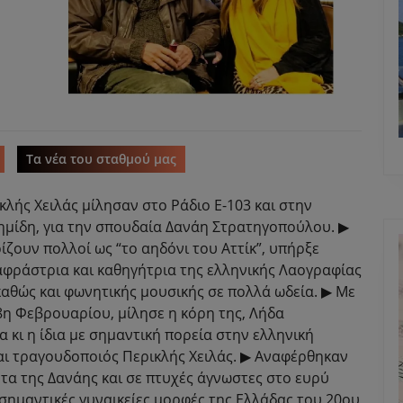
Τα νέα του σταθμού μας
ικλής Χειλάς μίλησαν στο Ράδιο Ε-103 και στην
ημίδη, για την σπουδαία Δανάη Στρατηγοπούλου. ▶
ζουν πολλοί ως “το αηδόνι του Αττίκ”, υπήρξε
αφράστρια και καθηγήτρια της ελληνικής Λαογραφίας
καθώς και φωνητικής μουσικής σε πολλά ωδεία. ▶ Με
8η Φεβρουαρίου, μίλησε η κόρη της, Λήδα
 κι η ίδια με σημαντική πορεία στην ελληνική
και τραγουδοποιός Περικλής Χειλάς. ▶ Αναφέρθηκαν
α της Δανάης και σε πτυχές άγνωστες στο ευρύ
 σημαντικές γυναικείες μορφές της Ελλάδας του 20ου