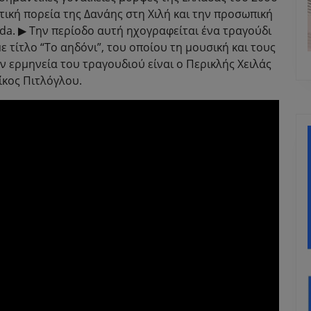
τική πορεία της Δανάης στη Χιλή και την προσωπική
uda. ▶ Την περίοδο αυτή ηχογραφείται ένα τραγούδι
τίτλο “Το αηδόνι”, του οποίου τη μουσική και τους
 ερμηνεία του τραγουδιού είναι ο Περικλής Χειλάς
κος Πιτλόγλου.