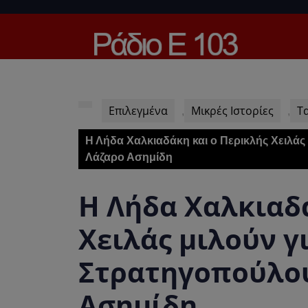
Skip
to
content
Skip
to
content
Επιλεγμένα
Μικρές Ιστορίες
Τ
,
,
Η Λήδα Χαλκιαδάκη και ο Περικλής Χειλάς
Λάζαρο Ασημίδη
Η Λήδα Χαλκιαδά
Χειλάς μιλούν γ
Στρατηγοπούλου
Ασημίδη