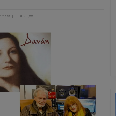
mment
|
8:25 μμ