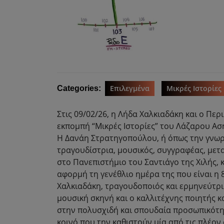
Επιλεγμένα
Μικρές Ιστορίες
Categories:
Στις 09/02/26, η Λήδα Χαλκιαδάκη και ο Περ
εκπομπή “Μικρές Ιστορίες” του Λάζαρου Ασ
Η Δανάη Στρατηγοπούλου, ή όπως την γνωρί
τραγουδίστρια, μουσικός, συγγραφέας, μετ
στο Πανεπιστήμιο του Σαντιάγο της Χιλής, 
αφορμή τη γενέθλιο ημέρα της που είναι η 
Χαλκιαδάκη, τραγουδοποιός και ερμηνεύτρια
μουσική σκηνή και ο καλλιτέχνης ποιητής 
στην πολυσχιδή και σπουδαία προσωπικότητ
κοινό που την καθιστούν μία από τις πλέον