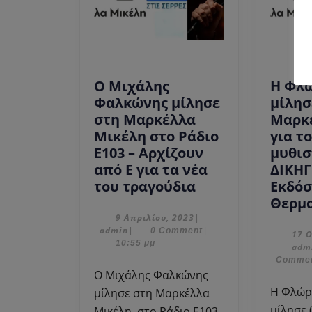
Ο Μιχάλης
Η Φλ
Φαλκώνης μίλησε
μίλησ
στη Μαρκέλλα
Μαρκ
Μικέλη στο Ράδιο
για τ
Ε103 – Αρχίζουν
μυθισ
από Ε για τα νέα
ΔΙΚΗΓ
Ο
του τραγούδια
Εκδόσ
Μιχάλης
Θερμα
Φαλκώνης
9
9 Απριλίου, 2023
|
admin
Απριλίου,
admin
|
0 Comment
|
μίλησε
17 
2023
10:55 μμ
adm
στη
Comme
Μαρκέλλα
Ο Μιχάλης Φαλκώνης
Μικέλη
Η Φλώρα Τζελέπη
μίλησε στη Μαρκέλλα
στο
μίλησε 
Μικέλη, στο Ράδιο Ε103