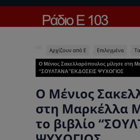
Skip
to
content
Skip
to
content
Αρχίζουν από Ε
Επιλεγμένα
Τα
,
,
Ο Μένιος Σακελλαρόπουλος μίλησε στη Μα
“ΣΟΥΛΤΑΝΑ”ΕΚΔΟΣΕΙΣ ΨΥΧΟΓΙΟΣ
Ο Μένιος Σακελ
στη Μαρκέλλα Μ
το βιβλίο “ΣΟΥ
ΨΥΧΟΓΙΟΣ