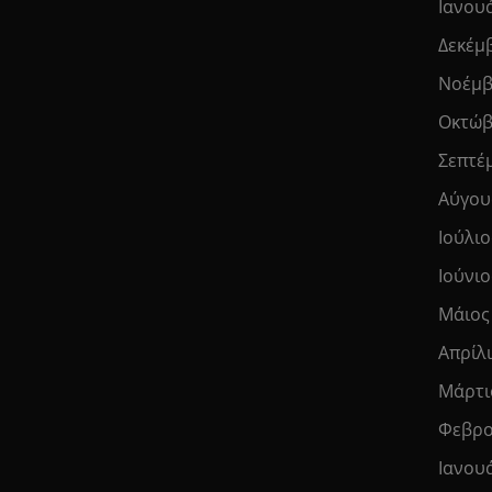
Ιανου
Δεκέμ
Νοέμβ
Οκτώβ
Σεπτέ
Αύγου
Ιούλιο
Ιούνιο
Μάιος
Απρίλ
Μάρτι
Φεβρο
Ιανου