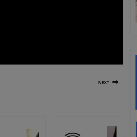
NEXT
Next
post: