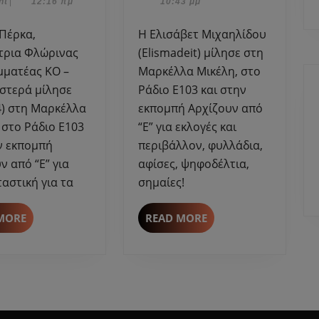
αρίου,
2023
nt
|
12:16 πμ
10:43 μμ
στη
μίλησε
Μαρκέλλα
στη
Η Ελισάβετ Μιχαηλίδου
Μικέλη
Μαρκέλλα
τρια Φλώρινας
(Elismadeit) μίλησε στη
για
Μικέλη
μματέας ΚΟ –
Μαρκέλλα Μικέλη, στο
την
για
στερά μίλησε
Ράδιο Ε103 και στην
εξεταστική
εκλογές
4) στη Μαρκέλλα
εκπομπή Αρχίζουν από
για
και
 στο Ράδιο Ε103
“Ε” για εκλογές και
τα
περιβάλλον.
ν εκπομπή
περιβάλλον, φυλλάδια,
Τέμπη
και
ν από “Ε” για
αφίσες, ψηφοδέλτια,
θέματα
ταστική για τα
σημαίες!
επικαιρότητας.
READ
READ
MORE
READ MORE
MORE
MORE