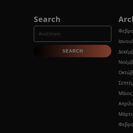
Search
Arc
Search
Φεβρο
for:
Ιανου
Δεκέμ
Νοέμβ
Οκτώβ
Σεπτέ
Μάιος
Απρίλ
Μάρτι
Φεβρο