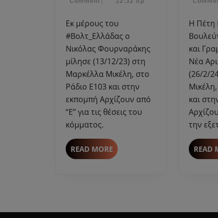
2023
Φεβρου
Comment
|
12:32 πμ
Comme
μίλησε
2024
στη
Εκ μέρους του
Η Πέτη Πέρκα,
Μαρκέλλα
#Βολτ_Ελλάδας ο
Βουλεύ
Μικέλη
Νικόλας Φουρναράκης
και Γρα
για
μίλησε (13/12/23) στη
Νέα Αρι
τις
Μαρκέλλα Μικέλη, στο
(26/2/2
θέσεις
Ράδιο Ε103 και στην
Μικέλη,
του
εκπομπή Αρχίζουν από
και στη
κόμματος.
“Ε” για τις θέσεις του
Αρχίζου
κόμματος.
την εξε
READ
READ MORE
READ 
MORE