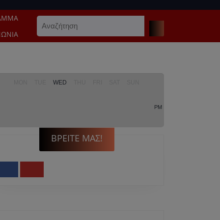
ΑΜΜΑ
Search
for:
ΝΩΝΊΑ
MON
TUE
WED
THU
FRI
SAT
SUN
PM
ΒΡΕΊΤΕ ΜΑΣ!
Facebook
Youtube