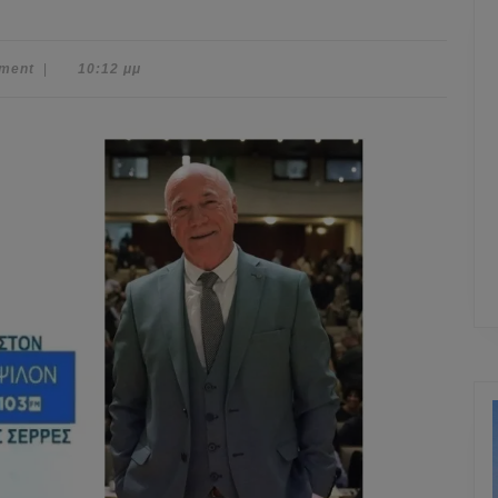
ment
|
10:12 μμ