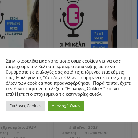
Στην ιστοσελίδα μας χρησιμοποιούμε cookies για να σας
παρέχουμε την βέλτιστη εμπειρία επίσκεψης με το να
η Πέρκα
Η Ελισάβετ
θυμόμαστε τις επιλογές σας κατά τις επόμενες επισκέψεις
ε στη
Μιχαηλίδου
σας. Επιλέγοντας "Αποδοχή Όλων", συμφωνείτε στην χρήση
έλλα Μικέλη
(Elismadeit)
όλων των cookies που προαναφέρθηκαν. Παρά ταύτα, έχετε
την δυνατότητα να επιλέξετε "Επιλογές Cokkies" και να
ην
μίλησε στη
επιλέξετε πιο στοχευμένα τις κατηγορίες αυτών.
στική για τα
Μαρκέλλα Μικέλη
 και θέματα
για εκλογές και
Επιλογές Cookies
Αποδοχή Όλων
Η
Η
ιρότητας.
περιβάλλον.
Πέτη
Ελισάβετ
Πέρκα
Μιχαηλίδου
9
Φεβρουαρίου, 2024
9 Μαΐου, 2023
|
admin
admin
Μαΐου,
min
admin
|
0
|
0 Comment
|
μίλησε
(Elismadeit)