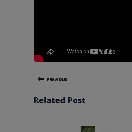
Πλοήγηση
PREVIOUS
άρθρων
Previous
Related Post
post: