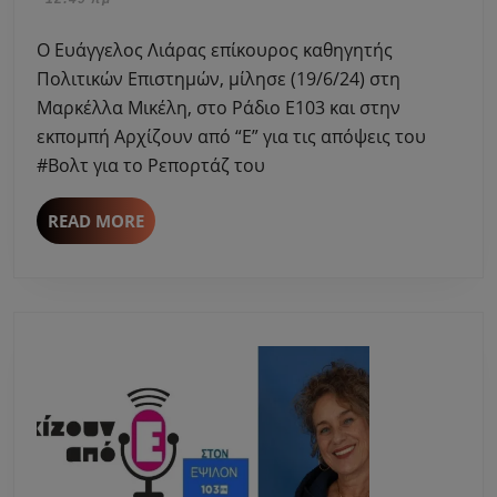
μίλη
2024
στη
Ο Ευάγγελος Λιάρας επίκουρος καθηγητής
Μαρκ
Πολιτικών Επιστημών, μίλησε (19/6/24) στη
Μικέ
Μαρκέλλα Μικέλη, στο Ράδιο Ε103 και στην
για
εκπομπή Αρχίζουν από “Ε” για τις απόψεις του
τις
απόψ
#Βολτ για το Ρεπορτάζ του
του
#Βολ
READ
READ MORE
για
MORE
το
Ρεπο
του
BBC.