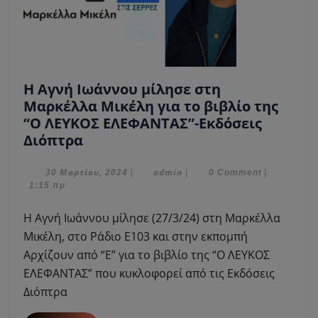
Η Αγνή Ιωάννου μίλησε στη
Μαρκέλλα Μικέλη για το βιβλίο της
“Ο ΛΕΥΚΟΣ ΕΛΕΦΑΝΤΑΣ”-Εκδόσεις
Η
Διόπτρα
Αγνή
Ιωάννου
30
admin
30 Μαρτίου, 2024
admin
|
|
0 Comment
|
Μαρτίου,
1:15 πμ
μίλησε
2024
στη
Η Αγνή Ιωάννου μίλησε (27/3/24) στη Μαρκέλλα
Μαρκέλλα
Μικέλη, στο Ράδιο Ε103 και στην εκπομπή
Μικέλη
Αρχίζουν από “Ε” για το βιβλίο της “Ο ΛΕΥΚΟΣ
για
ΕΛΕΦΑΝΤΑΣ” που κυκλοφορεί από τις Εκδόσεις
το
βιβλίο
Διόπτρα
της