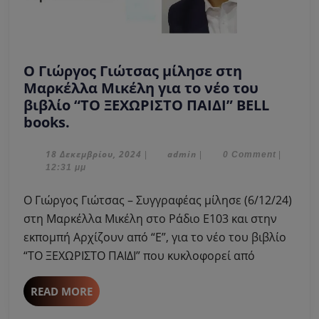
Ο Γιώργος Γιώτσας μίλησε στη
Μαρκέλλα Μικέλη για το νέο του
βιβλίο “ΤΟ ΞΕΧΩΡΙΣΤΟ ΠΑΙΔΙ” BELL
Ο
books.
Γιώργος
Γιώτσας
18
admin
18 Δεκεμβρίου, 2024
admin
|
|
0 Comment
|
Δεκεμβρίου,
12:31 μμ
μίλησε
2024
στη
Ο Γιώργος Γιώτσας – Συγγραφέας μίλησε (6/12/24)
Μαρκέλλα
στη Μαρκέλλα Μικέλη στο Ράδιο Ε103 και στην
Μικέλη
εκπομπή Αρχίζουν από “Ε”, για το νέο του βιβλίο
για
“ΤΟ ΞΕΧΩΡΙΣΤΟ ΠΑΙΔΙ” που κυκλοφορεί από
το
νέο
του
READ
READ MORE
MORE
βιβλίο