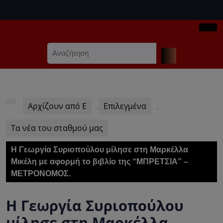
Skip
to
content
Ope
Skip
Search
Butt
to
for:
content
Αρχίζουν από Ε
Επιλεγμένα
,
,
Τα νέα του σταθμού μας
Η Γεωργία Συριοπούλου μίλησε στη Μαρκέλλα
Μικέλη με αφορμή τo βιβλίο της “ΜΠΡΕΤΣΙΑ” –
ΜΕΤΡΟΝΟΜΟΣ.
Η Γεωργία Συριοπούλου
μίλησε στη Μαρκέλλα