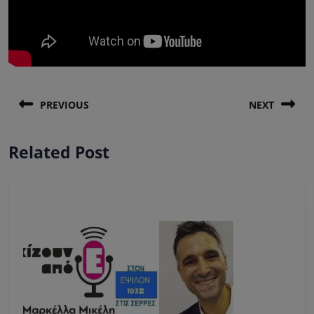
Πλοήγηση
PREVIOUS
NEXT
άρθρων
Previous
Next
Related Post
post:
post: