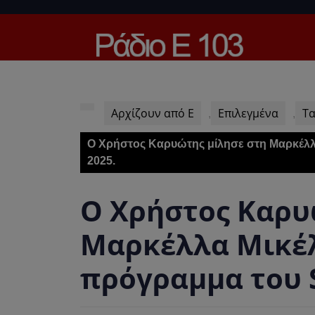
Skip
to
content
Skip
to
content
Αρχίζουν από Ε
Επιλεγμένα
Τα
,
,
O Χρήστος Καρυώτης μίλησε στη Μαρκέλλ
2025.
O Χρήστος Καρυ
Μαρκέλλα Μικέλ
πρόγραμμα του S