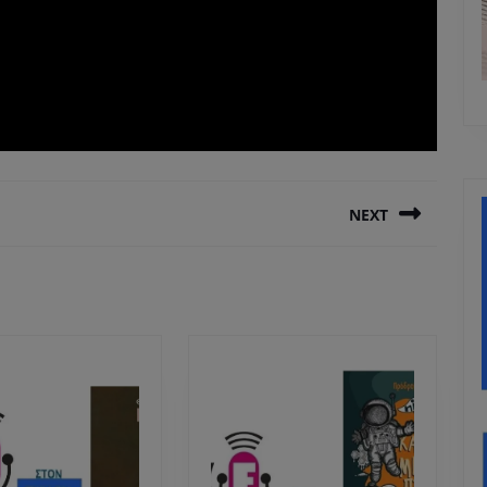
NEXT
Next
post: