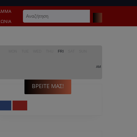
ΑΜΜΑ
Search
for:
ΝΩΝΊΑ
MON
TUE
WED
THU
FRI
SAT
SUN
AM
ΒΡΕΊΤΕ ΜΑΣ!
Facebook
Youtube