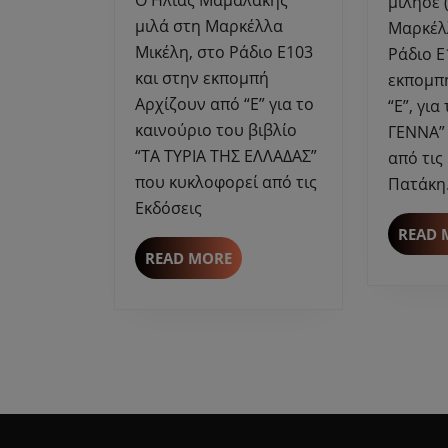
μίλησε 
Μικέλη
μιλά στη Μαρκέλλα
Μαρκέλ
για
Μικέλη, στο Ράδιο Ε103
Ράδιο Ε
“ΤΑ
και στην εκπομπή
εκπομπ
ΤΥΡΙΑ
Αρχίζουν από “Ε” για το
“Ε”, για
ΤΗΣ
καινούριο του βιβλίο
ΓΕΝΝΑ”
ΕΛΛΑΔΑΣ”
“ΤΑ ΤΥΡΙΑ ΤΗΣ ΕΛΛΑΔΑΣ”
κυκλοφορεί
από τις
–
που κυκλοφορεί από τις
Πατάκη
Εκδόσεις
Εκδόσεις
Αρμός.
READ 
READ
READ MORE
MORE