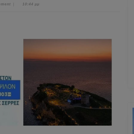
mment
|
10:44 μμ