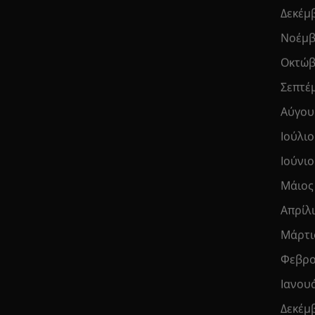
Δεκέμ
Νοέμβ
Οκτώβ
Σεπτέ
Αύγου
Ιούλιο
Ιούνιο
Μάιος
Απρίλ
Μάρτι
Φεβρο
Ιανου
Δεκέμ