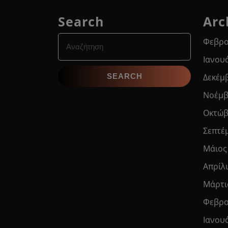
Search
Arc
Search
Φεβρο
for:
Ιανου
Δεκέμ
Νοέμβ
Οκτώβ
Σεπτέ
Μάιος
Απρίλ
Μάρτι
Φεβρο
Ιανου