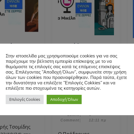
δωρής
O Πρόδρομος
δης μίλησε
Γιαγκόπουλος
Στην ιστοσελίδα μας χρησιμοποιούμε cookies για να σας
Μαρκέλλα
μίλησε στη
παρέχουμε την βέλτιστη εμπειρία επίσκεψης με το να
η για το
Μαρκέλλα
θυμόμαστε τις επιλογές σας κατά τις επόμενες επισκέψεις
σας. Επιλέγοντας "Αποδοχή Όλων", συμφωνείτε στην χρήση
ο του “Η
Μικέλη- “ΤΙ
όλων των cookies που προαναφέρθηκαν. Παρά ταύτα, έχετε
” από τις
ΚΑΝΟΥΜΕ ΜΕ ΕΝΑ
την δυνατότητα να επιλέξετε "Επιλογές Cokkies" και να
Ο
εις Πατάκη.
ΠΤΩΜΑ ΚΑΙ ΑΛΛΕΣ
επιλέξετε πιο στοχευμένα τις κατηγορίες αυτών.
Θοδωρής
O
ΙΣΤΟΡΙΕΣ” .
Επιλογές Cookies
Αποδοχή Όλων
Τσομίδης
Πρόδρομος
5
οεμβρίου, 2024
|
admin
Νοεμβρίου,
in
|
0
μίλησε
Γιαγκόπουλος
12
12 Δεκεμβρίου, 2025
|
2024
nt
|
12:02 πμ
admin
Δεκεμβρίου,
admin
|
0
στη
μίλησε
2025
Comment
|
12:11 πμ
Μαρκέλλα
στη
Μικέλη
Μαρκέλλα
O Πρόδρομος