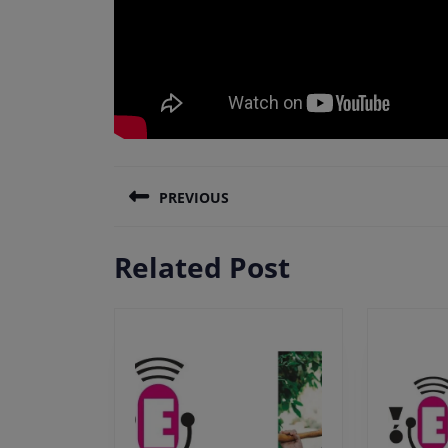
Πλοήγηση
PREVIOUS
άρθρων
Previous
Related Post
post: