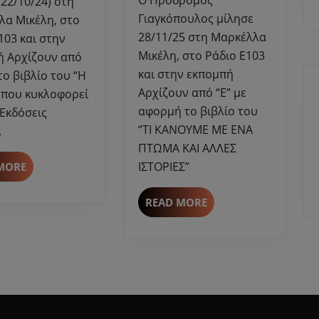
(22/10/24) στη
για
Μικέλη-
Γιαγκόπουλος μίλησε
λα Μικέλη, στο
το
“ΤΙ
28/11/25 στη Μαρκέλλα
103 και στην
βιβλίο
ΚΑΝΟΥΜΕ
Μικέλη, στο Ράδιο Ε103
ή Αρχίζουν από
του
ΜΕ
και στην εκπομπή
 το βιβλίο του “Η
“Η
ΕΝΑ
Αρχίζουν από “Ε” με
 που κυκλοφορεί
ΓΕΝΝΑ”
ΠΤΩΜΑ
αφορμή τo βιβλίο του
από
ΚΑΙ
 Εκδόσεις
τις
ΑΛΛΕΣ
“ΤΙ ΚΑΝΟΥΜΕ ΜΕ ΕΝΑ
.
Εκδόσεις
ΙΣΤΟΡΙΕΣ”
ΠΤΩΜΑ ΚΑΙ ΑΛΛΕΣ
Πατάκη.
.
READ
ΙΣΤΟΡΙΕΣ”
MORE
MORE
READ
READ MORE
MORE