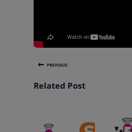
Πλοήγηση
PREVIOUS
άρθρων
Previous
Related Post
post: