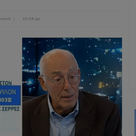
mment
|
10:28 μμ