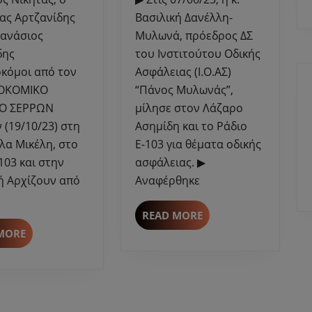
στη
Ι.Ο.ΑΣ.
ας Αρτζανίδης
Βασιλική Δανέλλη-
Μαρκέλλα
“Πάνος
θανάσιος
Μυλωνά, πρόεδρος ΔΣ
Μικέλη
Μυλωνάς”
δης
του Ινστιτούτου Οδικής
για
στον
κόμοι από τον
Ασφάλειας (Ι.Ο.ΑΣ)
το
Λάζαρο
ΟΚΟΜΙΚΟ
“Πάνος Μυλωνάς”,
ελληνικό
Ασημίδη
Ο ΣΕΡΡΩΝ
μίλησε στον Λάζαρο
μέλι.
για
θέματα
 (19/10/23) στη
Ασημίδη και το Ράδιο
οδικής
λα Μικέλη, στο
Ε-103 για θέματα οδικής
ασφάλειας
103 και στην
ασφάλειας. ▶
ή Αρχίζουν από
Αναφέρθηκε
READ
READ MORE
MORE
READ
MORE
MORE