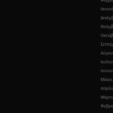
Ιανου
Δεκέμ
Νοέμβ
Οκτώβ
Σεπτέ
Αύγου
Ιούλιο
Ιούνιο
Μάιος
Απρίλ
Μάρτι
Φεβρο