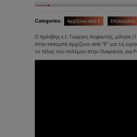
Αρχίζουν από Ε
Επιλεγμένα
Categories:
O πρέσβης ε.τ. Γιώργος Αϋφαντής, μίλησε (
στην εκπομπή Αρχίζουν από “Ε” για τις ει
το τέλος του πολέμου στην Ουκρανία, για Ρ