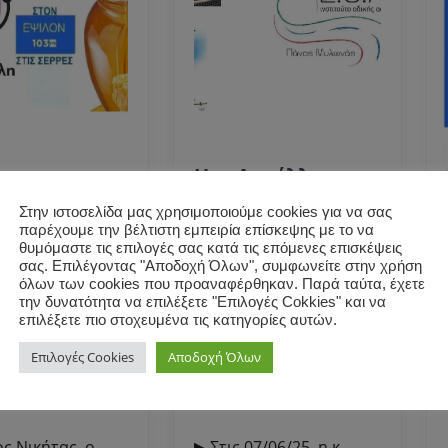
όσωποι του
H κ. Δανέλλη-
ΣΣΟΚΟΜΙΚΟΥ
Μυλωνά από το
Στην ιστοσελίδα μας χρησιμοποιούμε cookies για να σας
ΟΓΟΥ
Ι.Ο.ΑΣ. “Πάνος
παρέχουμε την βέλτιστη εμπειρία επίσκεψης με το να
ΩΝ μίλησαν
Μυλωνάς” στον
θυμόμαστε τις επιλογές σας κατά τις επόμενες επισκέψεις
Μαρκέλλα
Λάζαρο Ασημίδη
σας. Επιλέγοντας "Αποδοχή Όλων", συμφωνείτε στην χρήση
όλων των cookies που προαναφέρθηκαν. Παρά ταύτα, έχετε
η για το
για θέματα οδικής
την δυνατότητα να επιλέξετε "Επιλογές Cokkies" και να
Εκπρόσωποι
H
ικό μέλι.
ασφάλειας
επιλέξετε πιο στοχευμένα τις κατηγορίες αυτών.
του
κ.
Επιλογές Cookies
Αποδοχή Όλων
ΜΕΛΙΣΣΟΚΟΜΙΚΟΥ
Δανέλλη-
20
20
Οκτωβρίου, 2023
20 Σεπτεμβρίου, 2025
|
admin
Οκτωβρίου,
admin
Σεπτεμβρίο
in
admin
|
0
|
|
0
ου
ΣΥΛΛΟΓΟΥ
Μυλωνά
2023
2025
nt
|
11:40 μμ
Comment
|
11:35 μμ
ΣΕΡΡΩΝ
από
μίλησαν
το
▶ Στις 07/06/25, η κ.