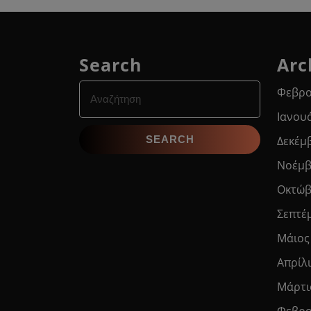
Search
Arc
Search
Φεβρο
for:
Ιανου
Δεκέμ
Νοέμβ
Οκτώβ
Σεπτέ
Μάιος
Απρίλ
Μάρτι
Φεβρο