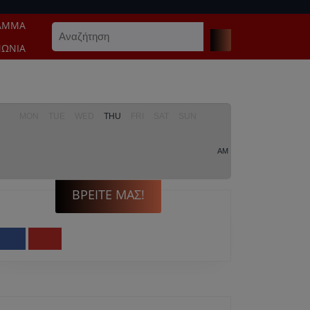
ΑΜΜΑ
Search
for:
ΝΩΝΊΑ
MON
TUE
WED
THU
FRI
SAT
SUN
AM
ΒΡΕΊΤΕ ΜΑΣ!
Facebook
Youtube