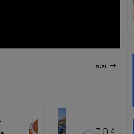
NEXT
Next
post: