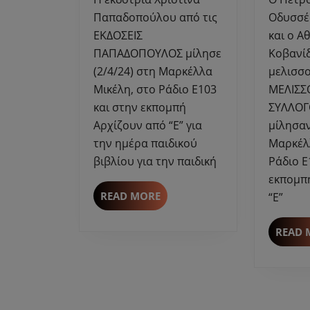
Μαρκέλλα
Παπαδοπούλου από τις
Οδυσσέ
Μικέλη
ΕΚΔΟΣΕΙΣ
και ο Α
για
ΠΑΠΑΔΟΠΟΥΛΟΣ μίλησε
Κοβανί
την
(2/4/24) στη Μαρκέλλα
μελισσο
ημέρα
Μικέλη, στο Ράδιο Ε103
ΜΕΛΙΣΣ
παιδικού
και στην εκπομπή
ΣΥΛΛΟΓ
βιβλίου.
Αρχίζουν από “Ε” για
μίλησαν
την ημέρα παιδικού
Μαρκέλ
βιβλίου για την παιδική
Ράδιο Ε
εκπομπ
READ
READ MORE
“Ε”
MORE
READ 