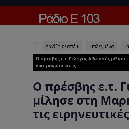
Skip
to
content
Skip
to
content
Αρχίζουν από Ε
Επιλεγμένα
Τα
,
,
O πρέσβης ε.τ. Γιώργος Αϋφαντής μίλησε σ
διαπραγματεύσεις .
O πρέσβης ε.τ. 
μίλησε στη Μαρ
τις ειρηνευτικέ
.