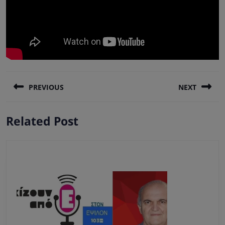
Πλοήγηση
PREVIOUS
NEXT
άρθρων
Previous
Next
Related Post
post:
post: