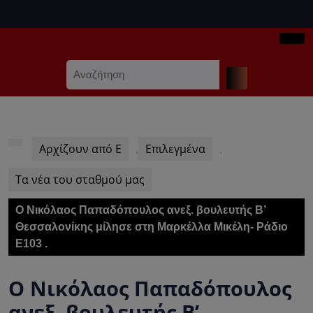
Skip
to
content
Ope
Skip
Search
Butt
to
for:
content
Αρχίζουν από Ε
Επιλεγμένα
,
,
Τα νέα του σταθμού μας
Ο Νικόλαος Παπαδόπουλος ανεξ. βουλευτής Β’
Θεσσαλονίκης μίλησε στη Μαρκέλλα Μικέλη- Ράδιο
Ε103 .
Ο Νικόλαος Παπαδόπουλος
ανεξ. βουλευτής Β’