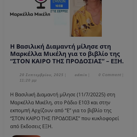
Η Βασιλική Διαμαντή μίλησε στη
Μαρκέλλα Μικέλη για το βιβλίο της
Η
“ΣΤΟΝ ΚΑΙΡΟ ΤΗΣ ΠΡΟΔΟΣΙΑΣ” – ΕΞΗ.
Βασ
Δια
20
admin
20 Σεπτεμβρίου, 2025
admin
|
|
0 Comment
|
Σεπτεμβρίου,
11:20 μμ
μίλ
2025
στη
Η Βασιλική Διαμαντή μίλησε (11/7/20225) στη
Μαρ
Μαρκέλλα Μικέλη, στο Ράδιο Ε103 και στην
Μικ
εκπομπή Αρχίζουν από “Ε” για το βιβλίο της
για
“ΣΤΟΝ ΚΑΙΡΟ ΤΗΣ ΠΡΟΔΟΣΙΑΣ” που κυκλοφορεί
το
βιβλ
από Εκδοσεις ΕΞΗ.
της