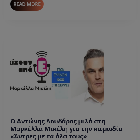
τις
READ
READ MORE
εκλ
MORE
Ο Αντώνης Λουδάρος μιλά στη
Μαρκέλλα Μικέλη για την κωμωδία
Ο
«Άντρες με τα όλα τους»