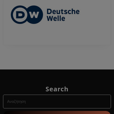
Search
Search
for: