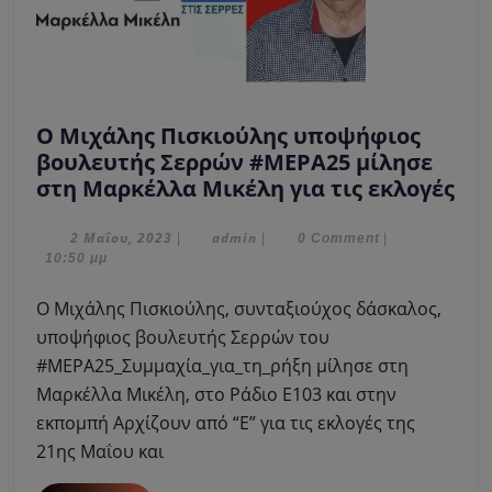
Ο Μιχάλης Πισκιούλης υποψήφιος
βουλευτής Σερρών #ΜΕΡΑ25 μίλησε
Ο
στη Μαρκέλλα Μικέλη για τις εκλογές
Μι
Πισ
2
admin
2 Μαΐου, 2023
admin
|
|
0 Comment
|
Μαΐου,
10:50 μμ
υπ
2023
βο
Ο Μιχάλης Πισκιούλης, συνταξιούχος δάσκαλος,
Σε
υποψήφιος βουλευτής Σερρών του
#Μ
#ΜΕΡΑ25_Συμμαχία_για_τη_ρήξη μίλησε στη
μίλ
Μαρκέλλα Μικέλη, στο Ράδιο Ε103 και στην
στ
Μα
εκπομπή Αρχίζουν από “Ε” για τις εκλογές της
Μι
21ης Μαΐου και
για