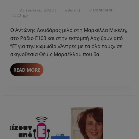
Αντώνης
Λουδάρος
25
admin
25 Ιουλίου, 2023
admin
|
|
0 Comment
|
Ιουλίου,
1:12 μμ
μιλά
2023
στη
Ο Αντώνης Λουδάρος μιλά στη Μαρκέλλα Μικέλη,
Μαρκέλλα
στο Ράδιο Ε103 και στην εκπομπή Αρχίζουν από
Μικέλη
“Ε” για την κωμωδία «Άντρες με τα όλα τους» σε
για
σκηνοθεσία Θέμις Μαρσέλλου που θα
την
κωμωδία
«Άντρες
READ
READ MORE
MORE
με
τα
όλα
τους»