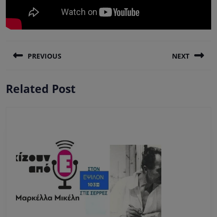
Πλοήγηση
PREVIOUS
NEXT
άρθρων
Previous
Next
Related Post
post:
post: