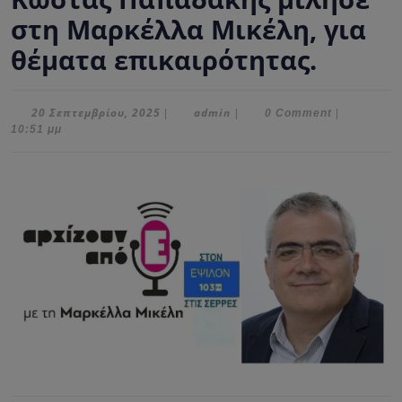
στη Μαρκέλλα Μικέλη, για
θέματα επικαιρότητας.
20
admin
20 Σεπτεμβρίου, 2025
admin
|
|
0 Comment
|
Σεπτεμβρίου,
10:51 μμ
2025