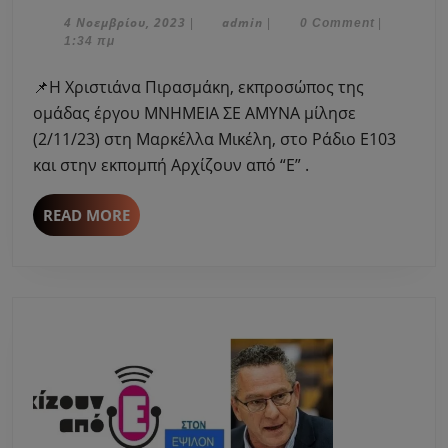
Χριστιάνα
Πιρασμάκη
4
admin
4 Νοεμβρίου, 2023
admin
|
|
0 Comment
|
Νοεμβρίου,
1:34 πμ
εκπροσώπος
2023
της
📌Η Χριστιάνα Πιρασμάκη, εκπροσώπος της
ομάδας
ομάδας έργου ΜΝΗΜΕΙΑ ΣΕ ΑΜΥΝΑ μίλησε
έργου
(2/11/23) στη Μαρκέλλα Μικέλη, στο Ράδιο Ε103
ΜΝΗΜΕΙΑ
και στην εκπομπή Αρχίζουν από “Ε” .
ΣΕ
ΑΜΥΝΑ
μίλησε
READ
READ MORE
MORE
στη
Μαρκέλλα
Μικέλη.