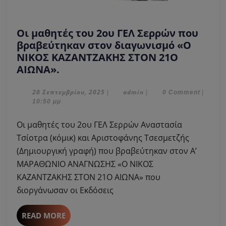
Οι μαθητές του 2ου ΓΕΛ Σερρών που
βραβεύτηκαν στον διαγωνισμό «Ο
ΝΙΚΟΣ ΚΑΖΑΝΤΖΑΚΗΣ ΣΤΟΝ 21Ο
Οι
ΑΙΩΝΑ».
μαθητές
του
20
admin
20 Σεπτεμβρίου, 2025
admin
|
|
0 Comment
|
Σεπτεμβρίου,
10:50 μμ
2ου
2025
ΓΕΛ
Οι μαθητές του 2ου ΓΕΛ Σερρών Αναστασία
Σερρών
Τσίοτρα (κόμικ) και Αριστοφάνης Τσεσμετζής
που
(Δημιουργική γραφή) που βραβεύτηκαν στον Α’
βραβεύτηκαν
ΜΑΡΑΘΩΝΙΟ ΑΝΑΓΝΩΣΗΣ «Ο ΝΙΚΟΣ
στον
διαγωνισμό
ΚΑΖΑΝΤΖΑΚΗΣ ΣΤΟΝ 21Ο ΑΙΩΝΑ» που
«Ο
διοργάνωσαν οι Εκδόσεις
ΝΙΚΟΣ
ΚΑΖΑΝΤΖΑΚΗΣ
READ
READ MORE
MORE