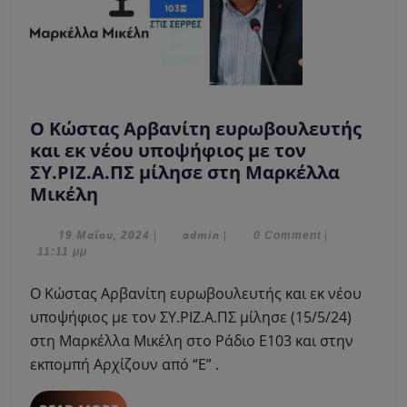
Ο Κώστας Αρβανίτη ευρωβουλευτής
και εκ νέου υποψήφιος με τον
ΣΥ.ΡΙΖ.Α.ΠΣ μίλησε στη Μαρκέλλα
Ο
Μικέλη
Κώστας
Αρβανίτη
19
admin
19 Μαΐου, 2024
admin
|
|
0 Comment
|
Μαΐου,
11:11 μμ
ευρωβουλευτής
2024
και
Ο Κώστας Αρβανίτη ευρωβουλευτής και εκ νέου
εκ
υποψήφιος με τον ΣΥ.ΡΙΖ.Α.ΠΣ μίλησε (15/5/24)
νέου
στη Μαρκέλλα Μικέλη στο Ράδιο Ε103 και στην
υποψήφιος
εκπομπή Αρχίζουν από “Ε” .
με
τον