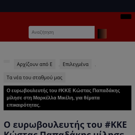
Skip
to
content
Ope
Skip
Search
Butt
to
for:
content
Αρχίζουν από Ε
Επιλεγμένα
,
,
Τα νέα του σταθμού μας
Ο ευρωβουλευτής του #ΚΚΕ Κώστας Παπαδάκης
μίλησε στη Μαρκέλλα Μικέλη, για θέματα
επικαιρότητας.
Ο ευρωβουλευτής του #ΚΚΕ
Κώστας Παπαδάκης μίλησε