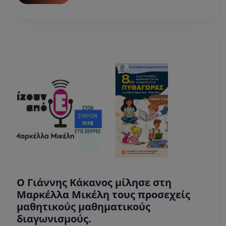
ΣΤΟ
MORE
ΝΤΙΒΑΝΙ”
–
Κάκτος
Εκδόσεις.
O Γιάννης Κάκανος μίλησε στη
Μαρκέλλα Μικέλη τους προσεχείς
μαθητικούς μαθηματικούς
O
διαγωνισμούς.