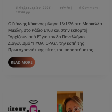
Γιάννης
Κάκανος
8
admin
8 Φεβρουαρίου, 2026
admin
|
|
0 Comment
|
Φεβρουαρίου,
10:08 μμ
μίλησε
2026
στη
O Γιάννης Κάκανος μίλησε 15/1/26 στη Μαρκέλλα
Μαρκέλλα
Μικέλη, στο Ράδιο Ε103 και στην εκπομπή
Μικέλη
“Αρχίζουν από Ε” για τον 8ο Πανελλήνιο
τους
Διαγωνισμό “ΠΥΘΑΓΟΡΑΣ”, την κοπή της
προσεχείς
μαθητικούς
Πρωτοχρονιάτικης πίτας του παραρτήματος
μαθηματικούς
διαγωνισμούς.
READ
READ MORE
MORE