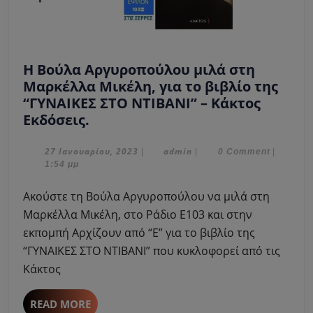
Η Βούλα Αργυροπούλου μιλά στη
Μαρκέλλα Μικέλη, για το βιβλίο της
“ΓΥΝΑΙΚΕΣ ΣΤΟ ΝΤΙΒΑΝΙ” – Κάκτος
Η
Εκδόσεις.
Βούλα
Αργυροπούλου
27
admin
27 Ιανουαρίου, 2023
admin
|
|
0 Comment
|
Ιανουαρίου,
1:54 μμ
μιλά
2023
στη
Ακούστε τη Βούλα Αργυροπούλου να μιλά στη
Μαρκέλλα
Μαρκέλλα Μικέλη, στο Ράδιο Ε103 και στην
Μικέλη,
εκπομπή Αρχίζουν από “Ε” για τo βιβλίο της
για
“ΓΥΝΑΙΚΕΣ ΣΤΟ ΝΤΙΒΑΝΙ” που κυκλοφορεί από τις
το
βιβλίο
Κάκτος
της
“ΓΥΝΑΙΚΕΣ
READ
READ MORE