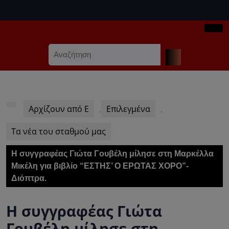
Skip
to
content
Ope
Skip
Search
Butt
to
for:
content
Αρχίζουν από Ε
Επιλεγμένα
,
,
Τα νέα του σταθμού μας
Η συγγραφέας Γιώτα Γουβέλη μίλησε στη Μαρκέλλα
Μικέλη για βιβλίο “ΕΣΤΗΣ’ Ο ΕΡΩΤΑΣ ΧΟΡΟ”-
Διόπτρα.
Η συγγραφέας Γιώτα
Γουβέλη μίλησε στη