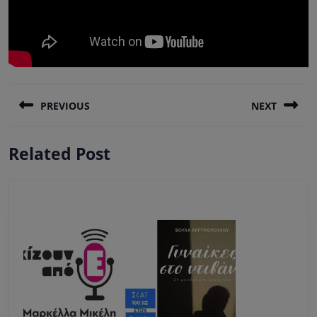
Πλοήγηση
PREVIOUS
NEXT
άρθρων
Previous
Next
Related Post
post:
post: