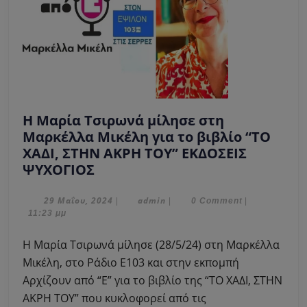
H Μαρία Τσιρωνά μίλησε στη
Μαρκέλλα Μικέλη για τo βιβλίο “ΤΟ
ΧΑΔΙ, ΣΤΗΝ ΑΚΡΗ ΤΟΥ” ΕΚΔΟΣΕΙΣ
H
ΨΥΧΟΓΙΟΣ
Μαρία
Τσιρωνά
29
admin
29 Μαΐου, 2024
admin
|
|
0 Comment
|
Μαΐου,
11:23 μμ
μίλησε
2024
στη
H Μαρία Τσιρωνά μίλησε (28/5/24) στη Μαρκέλλα
Μαρκέλλα
Μικέλη, στο Ράδιο Ε103 και στην εκπομπή
Μικέλη
Αρχίζουν από “Ε” για τo βιβλίο της “ΤΟ ΧΑΔΙ, ΣΤΗΝ
για
ΑΚΡΗ ΤΟΥ” που κυκλοφορεί από τις
τo