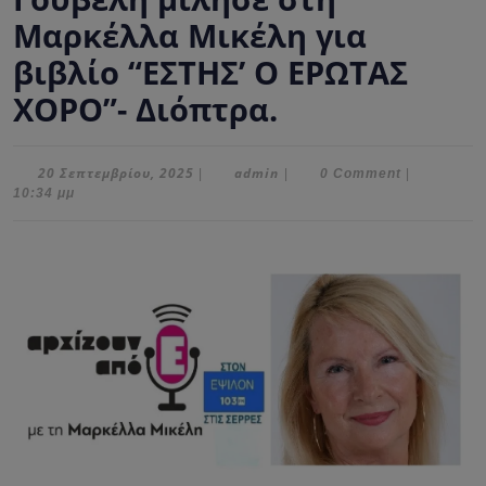
Μαρκέλλα Μικέλη για
βιβλίο “ΕΣΤΗΣ’ Ο ΕΡΩΤΑΣ
ΧΟΡΟ”- Διόπτρα.
20
admin
20 Σεπτεμβρίου, 2025
admin
|
|
0 Comment
|
Σεπτεμβρίου,
10:34 μμ
2025