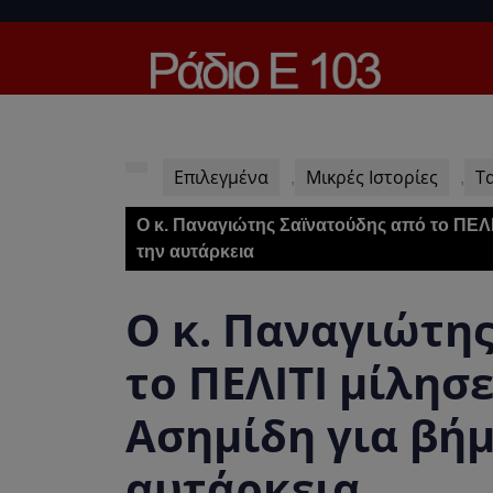
Skip
to
content
Skip
to
content
Επιλεγμένα
Μικρές Ιστορίες
Τ
,
,
O κ. Παναγιώτης Σαϊνατούδης από το ΠΕΛ
την αυτάρκεια
O κ. Παναγιώτη
το ΠΕΛΙΤΙ μίλησ
Ασημίδη για βή
αυτάρκεια