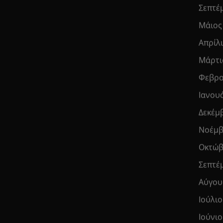
Σεπτέ
Μάιος
Απρίλ
Μάρτι
Φεβρο
Ιανου
Δεκέμ
Νοέμβ
Οκτώβ
Σεπτέ
Αύγου
Ιούλιο
Ιούνιο