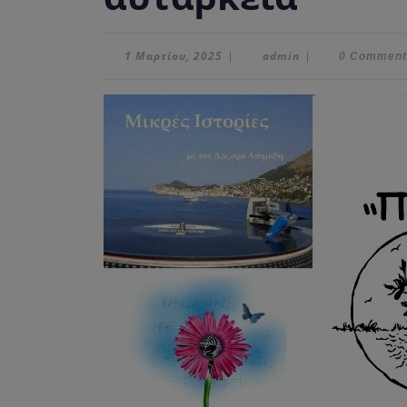
1
admin
1 Μαρτίου, 2025
admin
|
|
0 Commen
Μαρτίου,
2025