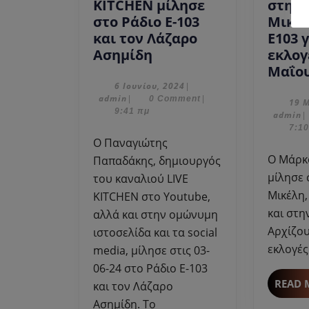
KITCHEN μίλησε
στη 
στο Ράδιο Ε-103
Μικέλ
και τον Λάζαρο
Ε103 γ
Ο
Ασημίδη
εκλογ
Παναγιώτης
Μαΐου
Παπαδάκης
6
6 Ιουνίου, 2024
|
admin
Ιουνίου,
admin
|
0 Comment
|
LIVE
19 
2024
9:41 πμ
a
admin
|
KITCHEN
7:10
μίλησε
Ο Παναγιώτης
στο
Ο Μάρκος Μπόλαρης
Παπαδάκης, δημιουργός
Ράδιο
μίλησε
του καναλιού LIVE
Ε-103
Μικέλη,
KITCHEN στο Youtube,
και
και στη
αλλά και στην ομώνυμη
τον
Αρχίζου
ιστοσελίδα και τα social
Λάζαρο
εκλογές
media, μίλησε στις 03-
Ασημίδη
06-24 στο Ράδιο Ε-103
READ 
και τον Λάζαρο
Ασημίδη. To