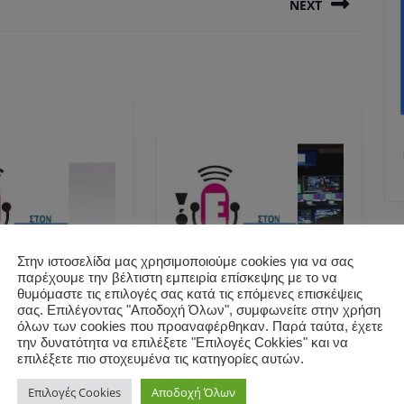
NEXT
Next
post:
Στην ιστοσελίδα μας χρησιμοποιούμε cookies για να σας
παρέχουμε την βέλτιστη εμπειρία επίσκεψης με το να
θυμόμαστε τις επιλογές σας κατά τις επόμενες επισκέψεις
σας. Επιλέγοντας "Αποδοχή Όλων", συμφωνείτε στην χρήση
όλων των cookies που προαναφέρθηκαν. Παρά ταύτα, έχετε
την δυνατότητα να επιλέξετε "Επιλογές Cokkies" και να
επιλέξετε πιο στοχευμένα τις κατηγορίες αυτών.
ρκος
Η δημοσιογράφος
αρης μίλησε
Ελένη Λαζάρου
Επιλογές Cookies
Αποδοχή Όλων