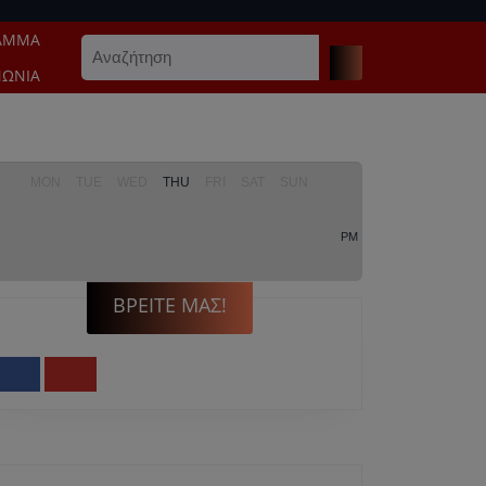
ΑΜΜΑ
Search
for:
ΝΩΝΊΑ
MON
TUE
WED
THU
FRI
SAT
SUN
PM
ΒΡΕΊΤΕ ΜΑΣ!
Facebook
Youtube