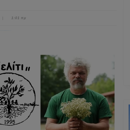
t
|
1:01 πμ