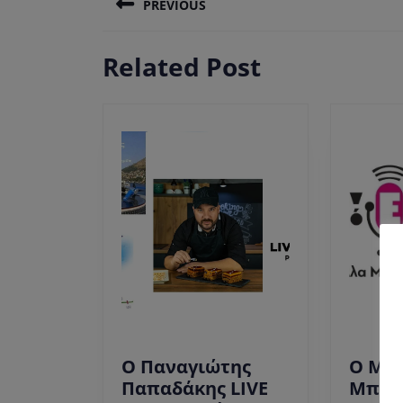
PREVIOUS
άρθρων
Previous
Related Post
post:
Ο Παναγιώτης
Ο Μά
Παπαδάκης LIVE
Μπόλ