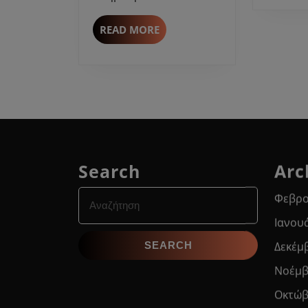
READ
READ MORE
MORE
Search
Arc
Search
Φεβρο
for:
Ιανου
Δεκέμ
Νοέμβ
Οκτώβ