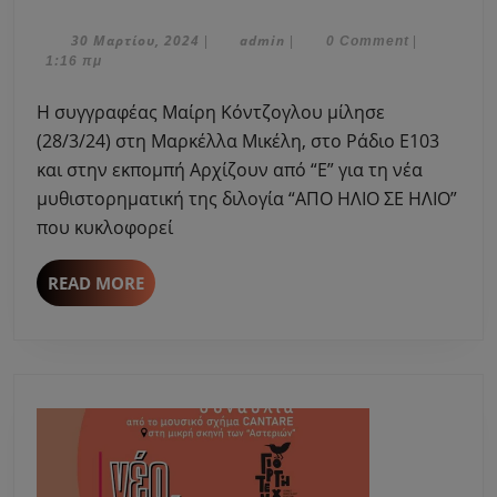
Μαίρη
Κόντζογλου
30
admin
30 Μαρτίου, 2024
admin
|
|
0 Comment
|
Μαρτίου,
1:16 πμ
μίλησε
2024
στη
H συγγραφέας Μαίρη Κόντζογλου μίλησε
Μαρκέλλα
(28/3/24) στη Μαρκέλλα Μικέλη, στο Ράδιο Ε103
Μικέλη
και στην εκπομπή Αρχίζουν από “Ε” για τη νέα
για
μυθιστορηματική της διλογία “ΑΠΟ ΗΛΙΟ ΣΕ ΗΛΙΟ”
τη
μυθιστορηματική
που κυκλοφορεί
της
διλογία
READ
READ MORE
“ΑΠΟ
MORE
ΗΛΙΟ
ΣΕ
ΗΛΙΟ”