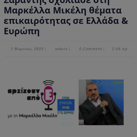
Μαρκέλλα Μικέλη θέματα
επικαιρότητας σε Ελλάδα &
Ευρώπη
1
admin
1 Μαρτίου, 2025
admin
|
|
0 Comment
|
1:06 πμ
Μαρτίου,
2025