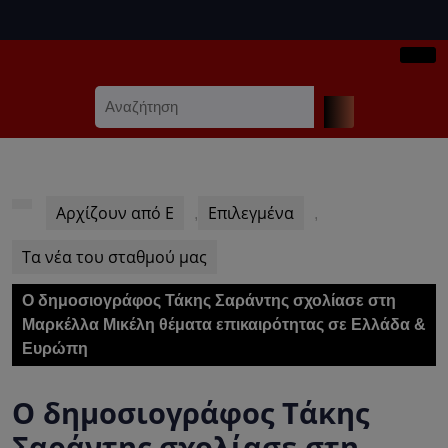
Skip
to
content
Ope
Skip
Search
Butt
to
for:
content
Αρχίζουν από Ε
Επιλεγμένα
,
,
Τα νέα του σταθμού μας
Ο δημοσιογράφος Τάκης Σαράντης σχολίασε στη
Μαρκέλλα Μικέλη θέματα επικαιρότητας σε Ελλάδα &
Ευρώπη
Ο δημοσιογράφος Τάκης
Σαράντης σχολίασε στη