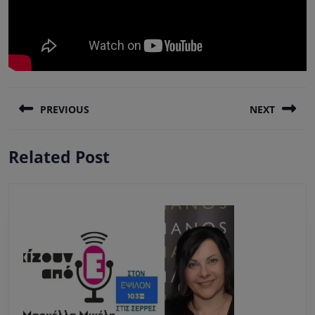
Πλοήγηση
PREVIOUS
NEXT
άρθρων
Previous
Next
Related Post
post:
post: