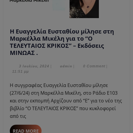
Η Ευαγγελία Ευσταθίου μίλησε στη
Μαρκέλλα Μικέλη για το “Ο
ΤΕΛΕΥΤΑΙΟΣ ΚΡΙΚΟΣ” – Εκδόσεις
Η
ΜΙΝΩΑΣ .
Ευαγγελία
Ευσταθίου
3
admin
3 Ιουλίου, 2024
admin
|
|
0 Comment
|
Ιουλίου,
11:51 μμ
μίλησε
2024
στη
Η συγγραφέας Ευαγγελία Ευσταθίου μίλησε
Μαρκέλλα
(27/6/24) στη Μαρκέλλα Μικέλη, στο Ράδιο Ε103
Μικέλη
και στην εκπομπή Αρχίζουν από “Ε” για το νέο της
για
βιβλίο “Ο ΤΕΛΕΥΤΑΙΟΣ ΚΡΙΚΟΣ” που κυκλοφορεί
το
“Ο
από τις
ΤΕΛΕΥΤΑΙΟΣ
ΚΡΙΚΟΣ”
READ
READ MORE