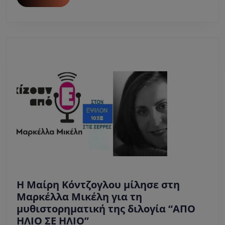
–
MORE
Εκδόσεις
ΜΙΝΩΑΣ
.
H Μαίρη Κόντζογλου μίλησε στη
Μαρκέλλα Μικέλη για τη
μυθιστορηματική της διλογία “ΑΠΟ
H
ΗΛΙΟ ΣΕ ΗΛΙΟ”