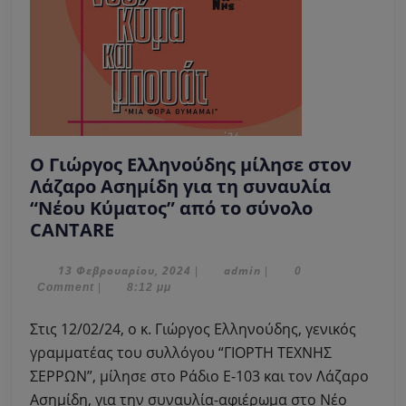
Ο Γιώργος Ελληνούδης μίλησε στον
Λάζαρο Ασημίδη για τη συναυλία
“Νέου Κύματος” από το σύνολο
Ο
CANTARE
Γιώργος
Ελληνούδης
13
admin
13 Φεβρουαρίου, 2024
admin
|
|
0
Φεβρουαρίου,
Comment
|
8:12 μμ
μίλησε
2024
στον
Στις 12/02/24, ο κ. Γιώργος Ελληνούδης, γενικός
Λάζαρο
γραμματέας του συλλόγου “ΓΙΟΡΤΗ ΤΕΧΝΗΣ
Ασημίδη
ΣΕΡΡΩΝ”, μίλησε στο Ράδιο Ε-103 και τον Λάζαρο
για
Ασημίδη, για την συναυλία-αφιέρωμα στο Νέο
τη