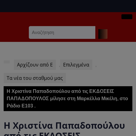
Skip
to
content
Ope
Skip
Search
Butt
to
for:
content
Αρχίζουν από Ε
Επιλεγμένα
,
,
Τα νέα του σταθμού μας
Η Χριστίνα Παπαδοπούλου από τις ΕΚΔΟΣΕΙΣ
ΠΑΠΑΔΟΠΟΥΛΟΣ μίλησε στη Μαρκέλλα Μικέλη, στο
Ράδιο Ε103 .
Η Χριστίνα Παπαδοπούλου
από τις ΕΚΔΟΣΕΙΣ