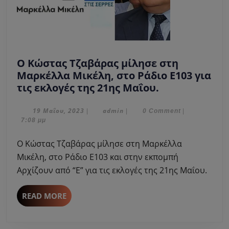
Ο Κώστας Τζαβάρας μίλησε στη
Μαρκέλλα Μικέλη, στο Ράδιο Ε103 για
Ο
τις εκλογές της 21ης Μαΐου.
Κώστας
Τζαβάρας
19
admin
19 Μαΐου, 2023
admin
|
|
0 Comment
|
Μαΐου,
7:08 μμ
μίλησε
2023
στη
Ο Κώστας Τζαβάρας μίλησε στη Μαρκέλλα
Μαρκέλλα
Μικέλη, στο Ράδιο Ε103 και στην εκπομπή
Μικέλη,
Αρχίζουν από “Ε” για τις εκλογές της 21ης Μαΐου.
στο
Ράδιο
READ
READ MORE
Ε103
MORE
για
τις