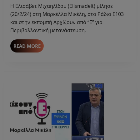
στη
Η Ελισάβετ Μιχαηλίδου (Elismadeit) μίλησε
Μαρκέλλ
(20/2/24) στη Μαρκέλλα Μικέλη, στο Ράδιο Ε103
Μικέλη
και στην εκπομπή Αρχίζουν από “Ε” για
για
Περιβαλλοντική μετανάστευση.
την
περιβαλλ
μετανάσ
READ
READ MORE
MORE