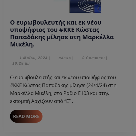
Ο ευρωβουλευτής και εκ νέου
υποψήφιος του #ΚΚΕ Κώστας
Παπαδάκης μίλησε στη Μαρκέλλα
Ο
Μικέλη.
ευρωβουλευτής
και
1
admin
1 Μαΐου, 2024
admin
|
|
0 Comment
|
Μαΐου,
10:28 μμ
εκ
2024
νέου
Ο ευρωβουλευτής και εκ νέου υποψήφιος του
υποψήφιος
#ΚΚΕ Κώστας Παπαδάκης μίλησε (24/4/24) στη
του
Μαρκέλλα Μικέλη, στο Ράδιο Ε103 και στην
#ΚΚΕ
εκπομπή Αρχίζουν από “Ε” .
Κώστας
Παπαδάκης
μίλησε
READ
READ MORE
MORE
στη
Μαρκέλλα