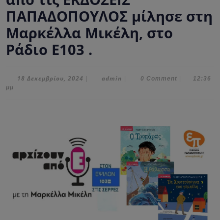
ΠΑΠΑΔΟΠΟΥΛΟΣ μίλησε στη
Μαρκέλλα Μικέλη, στο
Ράδιο Ε103 .
18
admin
18 Δεκεμβρίου, 2024
admin
|
|
0 Comment
|
12:36
Δεκεμβρίου,
μμ
2024