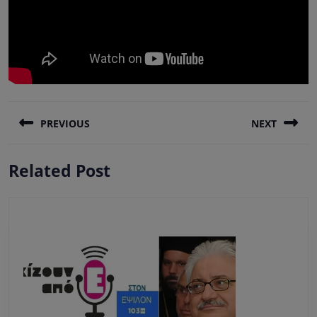
Πλοήγηση
PREVIOUS
NEXT
άρθρων
Previous
Next
Related Post
post:
post: