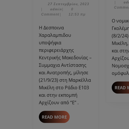
13
ad
|
Χαραλαμπιδου
27
27 Σεπτεμβρίου, 2023
Φεβρου
Comme
admin
Σεπτεμβρίου,
admin
|
|
0
υπ.
2024
2023
Comment
|
12:53 πμ
περ/
Ο νομικός Δημήτρης
ρχης
Η Δεσποινα
Γκολέμη
Κεν.
Χαραλαμπιδου
(8/2/24
Μακεδονίας-
υποψήφια
Μικέλη,
Συμμαχια
περιφερειάρχης
και στη
Αντίστασης
Κεντρικής Μακεδονίας –
Αρχίζου
&
Συμμαχια Αντίστασης
Νομοσχέ
Ανατροπής
και Ανατροπής, μίλησε
στη
ομόφυλ
Μ.
(21/9/23) στη Μαρκέλλα
Μικέλη
Μικέλη στο Ράδιο Ε103
READ 
και στην εκπομπή
Αρχίζουν από “Ε” .
READ
READ MORE
MORE