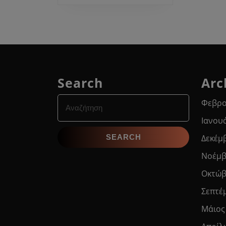
Search
Arc
Search
Φεβρο
for:
Ιανου
Δεκέμ
Νοέμβ
Οκτώβ
Σεπτέ
Μάιος