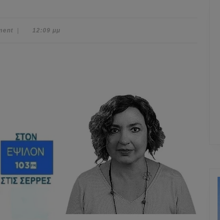
ment
|
12:09 μμ