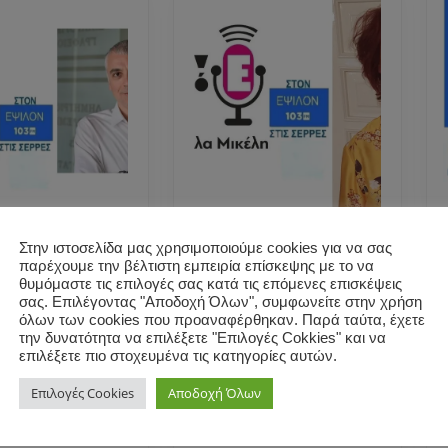
ικός
Η Βασιλική
Στην ιστοσελίδα μας χρησιμοποιούμε cookies για να σας
παρέχουμε την βέλτιστη εμπειρία επίσκεψης με το να
τρης
Διαμαντή μίλησε
θυμόμαστε τις επιλογές σας κατά τις επόμενες επισκέψεις
μης μίλησε
στη Μαρκέλλα
σας. Επιλέγοντας "Αποδοχή Όλων", συμφωνείτε στην χρήση
Μαρκέλλα
Μικέλη για το
όλων των cookies που προαναφέρθηκαν. Παρά ταύτα, έχετε
την δυνατότητα να επιλέξετε "Επιλογές Cokkies" και να
η για το
βιβλίο της “ΣΤΟΝ
επιλέξετε πιο στοχευμένα τις κατηγορίες αυτών.
χέδιο για το
ΚΑΙΡΟ ΤΗΣ
Ο
ομόφυλων .
ΠΡΟΔΟΣΙΑΣ” –
Επιλογές Cookies
Αποδοχή Όλων
νομικός
Η
ΕΞΗ.
Δημήτρης
Βασιλική
Φεβρουαρίου, 2024