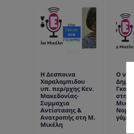
Η Δεσποινα
Ο νομ
Χαραλαμπιδου
Δημή
υπ. περ/ρχης Κεν.
Γκολέ
Μακεδονίας-
στη 
Συμμαχια
Μικέλ
Αντίστασης &
Νομοσ
Ανατροπής στη Μ.
γάμο 
Η
Μικέλη
Δεσποινα
13 