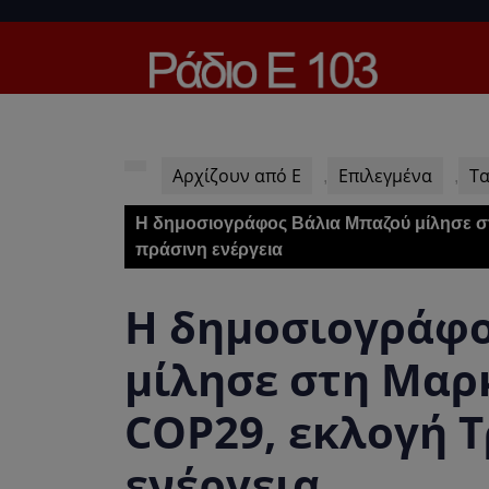
Skip
to
content
Skip
to
content
Αρχίζουν από Ε
Επιλεγμένα
Τα
,
,
Η δημοσιογράφος Βάλια Μπαζού μίλησε σ
πράσινη ενέργεια
Η δημοσιογράφο
μίλησε στη Μαρ
COP29, εκλογή 
ενέργεια