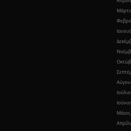
Απρίλ
Μάρτι
Φεβρο
Ιανου
Δεκέμ
Νοέμβ
Οκτώβ
Σεπτέ
Αύγου
Ιούλιο
Ιούνιο
Μάιος
Απρίλ