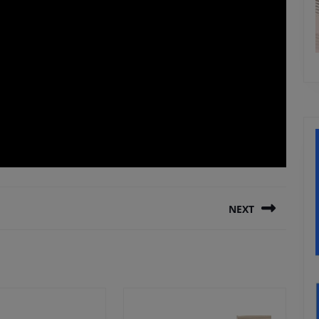
NEXT
Next
post: