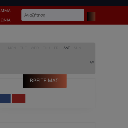
ΑΜΜΑ
Search
for:
ΝΩΝΊΑ
MON
TUE
WED
THU
FRI
SAT
SUN
AM
ΒΡΕΊΤΕ ΜΑΣ!
Facebook
Youtube