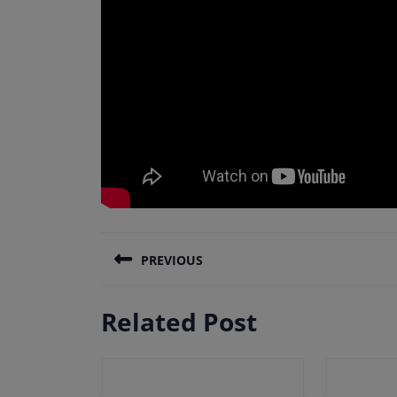
Πλοήγηση
PREVIOUS
άρθρων
Previous
Related Post
post: