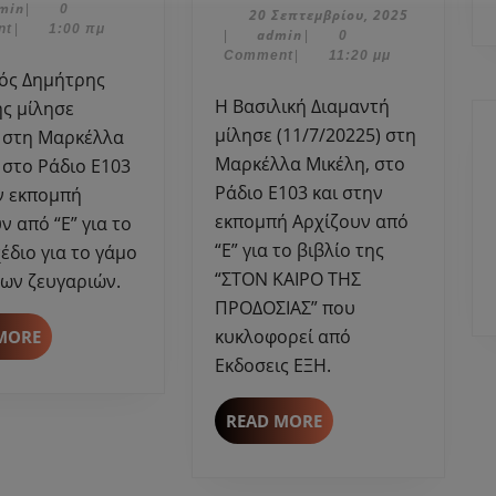
admin
min
|
0
Γκολέμης
Διαμαντή
20
20 Σεπτεμβρίου, 2025
αρίου,
nt
|
1:00 πμ
admin
Σεπτεμβρίο
admin
|
|
0
μίλησε
μίλησε
2025
Comment
|
11:20 μμ
στη
στη
Μαρκέλλα
Μαρκέλλα
Η Βασιλική Διαμαντή
ς μίλησε
Μικέλη
Μικέλη
μίλησε (11/7/20225) στη
) στη Μαρκέλλα
για
για
Μαρκέλλα Μικέλη, στο
 στο Ράδιο Ε103
το
το
Ράδιο Ε103 και στην
ν εκπομπή
Νομοσχέδιο
βιβλίο
εκπομπή Αρχίζουν από
ν από “Ε” για το
για
της
“Ε” για το βιβλίο της
διο για το γάμο
το
“ΣΤΟΝ
“ΣΤΟΝ ΚΑΙΡΟ ΤΗΣ
γάμο
ΚΑΙΡΟ
ων ζευγαριών.
ομόφυλων
ΤΗΣ
ΠΡΟΔΟΣΙΑΣ” που
.
ΠΡΟΔΟΣΙΑΣ”
READ
κυκλοφορεί από
MORE
–
MORE
Εκδοσεις ΕΞΗ.
ΕΞΗ.
READ
READ MORE
MORE