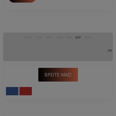
αναγεννητική
MORE
καλλιέργεια
MON
TUE
WED
THU
FRI
SAT
SUN
AM
ΒΡΕΊΤΕ ΜΑΣ!
Facebook
Youtube