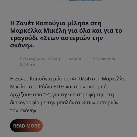
Η Ζανέτ Καπούγια μίλησε στη
Μαρκέλλα Μικέλη για όλα και για το
τραγούδι «Στων αστεριών την
Η
σκόνη».
Ζανέτ
Καπούγια
7
admin
7 Οκτωβρίου, 2024
admin
|
|
0 Comment
|
Οκτωβρίου,
9:44 πμ
μίλησε
2024
στη
Η Ζανέτ Καπούγια μίλησε (4/10/24) στη Μαρκέλλα
Μαρκέλλα
Μικέλη, στο Ράδιο Ε103 και στην εκπομπή
Μικέλη
Αρχίζουν από “Ε”, για την επιστροφή της στη
για
δισκογραφία με την μπαλάντα «Στων αστεριών
όλα
και
την σκόνη».
για
το
READ
READ MORE
τραγούδι
MORE