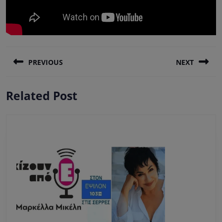
Πλοήγηση
PREVIOUS
NEXT
άρθρων
Previous
Next
Related Post
post:
post: