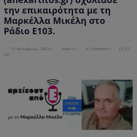
την επικαιρότητα με τη
Μαρκέλλα Μικέλη στο
Ράδιο Ε103.
15
admin
15 Νοεμβρίου, 2024
admin
|
|
0 Comment
|
12:37
Νοεμβρίου,
πμ
2024