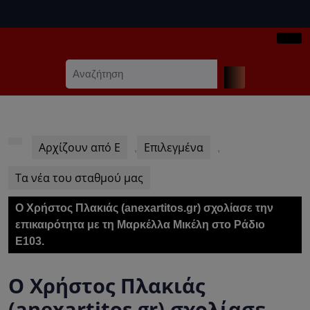
Skip
to
content
Ope
Skip
Search
Butt
to
for:
content
Αρχίζουν από Ε
Επιλεγμένα
,
,
Τα νέα του σταθμού μας
Ο Χρήστος Πλακιάς (anexartitos.gr) σχολίασε την
επικαιρότητα με τη Μαρκέλλα Μικέλη στο Ράδιο
Ε103.
Ο Χρήστος Πλακιάς
(anexartitos.gr) σχολίασε