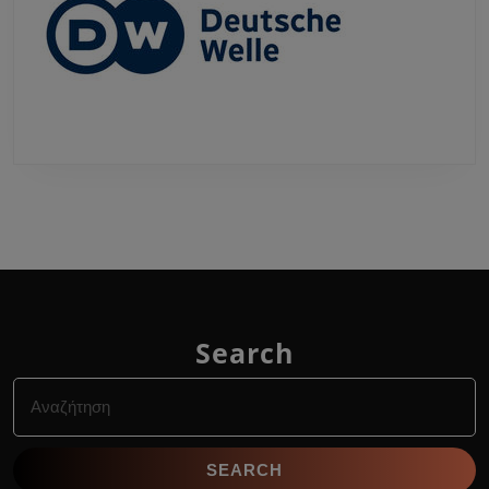
Search
Search
for: