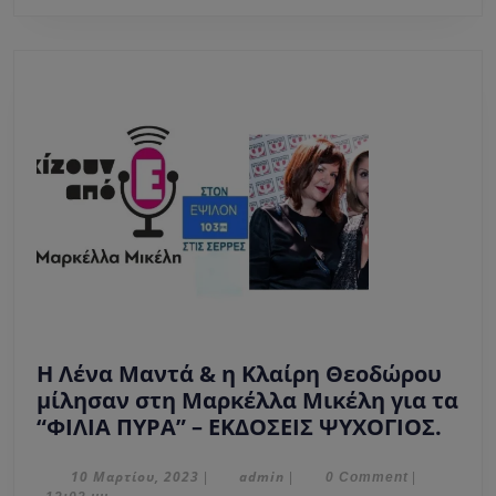
«Στων
αστεριών
την
σκόνη».
Η Λένα Μαντά & η Κλαίρη Θεοδώρου
μίλησαν στη Μαρκέλλα Μικέλη για τα
Η
“ΦΙΛΙΑ ΠΥΡΑ” – ΕΚΔΟΣΕΙΣ ΨΥΧΟΓΙΟΣ.
Λένα
Μαν
10
admin
10 Μαρτίου, 2023
admin
|
|
0 Comment
|
Μαρτίου,