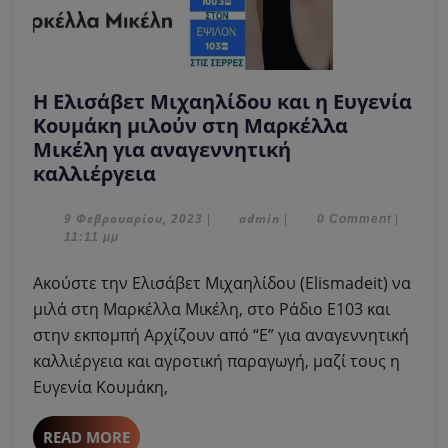
Η Ελισάβετ Μιχαηλίδου και η Ευγενία
Κουμάκη μιλούν στη Μαρκέλλα
Μικέλη για αναγεννητική
Η
καλλιέργεια
Ελισάβετ
Μιχαηλίδου
9
admin
9 Φεβρουαρίου, 2023
admin
|
|
0 Comment
|
Φεβρουαρίου,
11:11 μμ
και
2023
η
Ακούστε την Ελισάβετ Μιχαηλίδου (Elismadeit) να
Ευγενία
μιλά στη Μαρκέλλα Μικέλη, στο Ράδιο Ε103 και
Κουμάκη
στην εκπομπή Αρχίζουν από “Ε” για αναγεννητική
μιλούν
καλλιέργεια και αγροτική παραγωγή, μαζί τους η
στη
Μαρκέλλα
Ευγενία Κουμάκη,
Μικέλη
για
READ
READ MORE