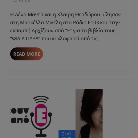
12:02 μμ
&
2023
η
Η Λένα Μαντά και η Κλαίρη Θεοδώρου μίλησαν
Κλαί
στη Μαρκέλλα Μικέλη στο Ράδιο Ε103 και στην
Θεο
εκπομπή Αρχίζουν από “Ε” για το βιβλίο τους
μίλη
“ΦΙΛΙΑ ΠΥΡΑ” που κυκλοφορεί από τις
στη
Μαρ
Μικέ
READ
READ MORE
MORE
για
τα
“ΦΙΛ
ΠΥΡ
–
ΕΚΔΟ
ΨΥΧΟ