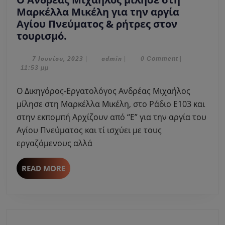
Μαρκέλλα Μικέλη για την αργία
Αγίου Πνεύματος & ρήτρες στον
O
τουρισμό.
Ανδρέας
Μιχαήλος
7
admin
7 Ιουνίου, 2023
admin
|
|
0 Comment
|
Ιουνίου,
11:53 μμ
μίλησε
2023
στη
O Δικηγόρος-Εργατολόγος Ανδρέας Μιχαήλος
Μαρκέλλα
μίλησε στη Μαρκέλλα Μικέλη, στο Ράδιο Ε103 και
Μικέλη
στην εκπομπή Αρχίζουν από “Ε” για την αργία του
για
Αγίου Πνεύματος και τί ισχύει με τους
την
αργία
εργαζόμενους αλλά
Αγίου
Πνεύματος
READ
READ MORE
&
MORE
ρήτρες
στον
τουρισμό.