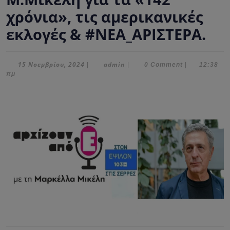
χρόνια», τις αμερικανικές
εκλογές & #ΝΕΑ_ΑΡΙΣΤΕΡΑ.
15
admin
15 Νοεμβρίου, 2024
admin
|
|
0 Comment
|
12:38
Νοεμβρίου,
πμ
2024