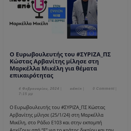
Ο Ευρωβουλευτής του #ΣΥΡΙΖΑ_ΠΣ
Κώστας Αρβανίτης μίλησε στη
Μαρκέλλα Μικέλη για θέματα
Ο
επικαιρότητας
Ευρωβουλευτής
του
4
admin
4 Φεβρουαρίου, 2024
admin
|
|
0 Comment
|
Φεβρουαρίου,
7:15 μμ
#ΣΥΡΙΖΑ_ΠΣ
2024
Κώστας
Ο Ευρωβουλευτής του #ΣΥΡΙΖΑ_ΠΣ Κώστας
Αρβανίτης
Αρβανίτης μίλησε (25/1/24) στη Μαρκέλλα
μίλησε
Μικέλη, στο Ράδιο Ε103 και στην εκπομπή
στη
Αρχίζουν από “Ε” για το κράτος δικαίου και την