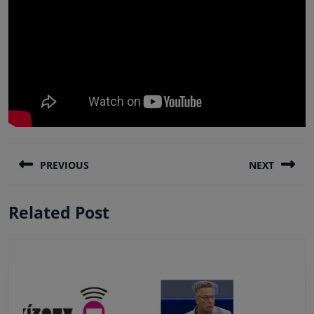
Πλοήγηση
PREVIOUS
NEXT
άρθρων
Previous
Next
Related Post
post:
post: