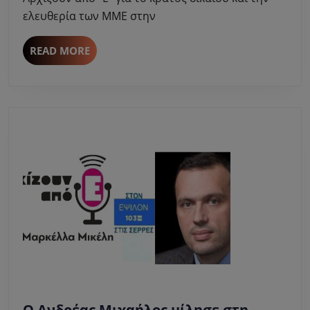
Μαρκέλλα
Μικέλη
ελευθερία των ΜΜΕ στην
για
θέματα
READ
READ MORE
επικαιρότητας
MORE
O Ανδρέας Μιχαήλος μίλησε στη