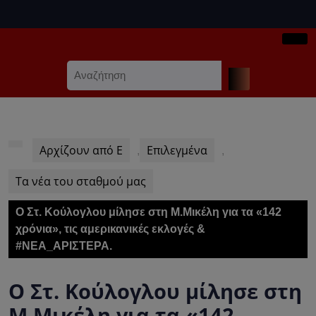
Skip
to
content
Ope
Skip
Search
Butt
to
for:
content
Αρχίζουν από Ε
Επιλεγμένα
,
,
Τα νέα του σταθμού μας
Ο Στ. Κούλογλου μίλησε στη Μ.Μικέλη για τα «142
χρόνια», τις αμερικανικές εκλογές &
#ΝΕΑ_ΑΡΙΣΤΕΡΑ.
Ο Στ. Κούλογλου μίλησε στη
Μ.Μικέλη για τα «142