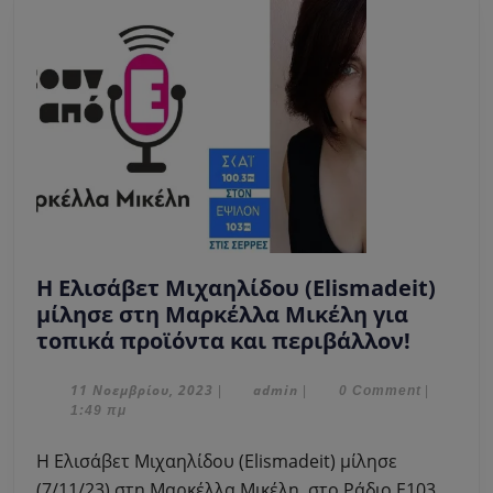
H Eλισάβετ Μιχαηλίδου (Elismadeit)
μίλησε στη Μαρκέλλα Μικέλη για
H
τοπικά προϊόντα και περιβάλλον!
Eλισάβ
Μιχαηλ
11
admin
11 Νοεμβρίου, 2023
admin
|
|
0 Comment
|
Νοεμβρίου,
1:49 πμ
(Elisma
2023
μίλησε
H Eλισάβετ Μιχαηλίδου (Elismadeit) μίλησε
στη
(7/11/23) στη Μαρκέλλα Μικέλη, στο Ράδιο Ε103