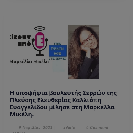
Ε10
Η υποψήφια βουλευτής Σερρών της
Πλεύσης Ελευθερίας Καλλιόπη
Ευαγγελίδου μίλησε στη Μαρκέλλα
Η
Μικέλη.
υποψήφια
βουλευτής
9
admin
9 Απριλίου, 2023
admin
|
|
0 Comment
|
Απριλίου,
11:00 μμ