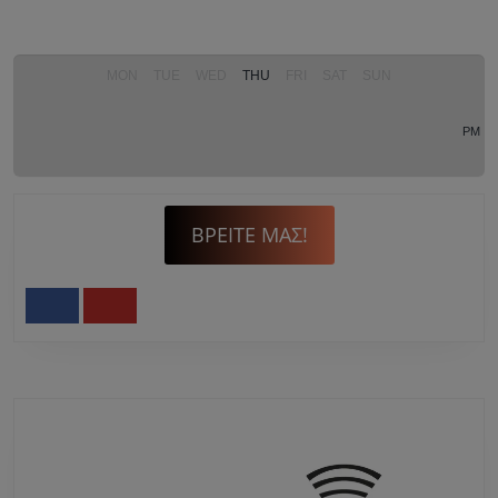
MON
TUE
WED
THU
FRI
SAT
SUN
PM
ΒΡΕΊΤΕ ΜΑΣ!
Facebook
Youtube