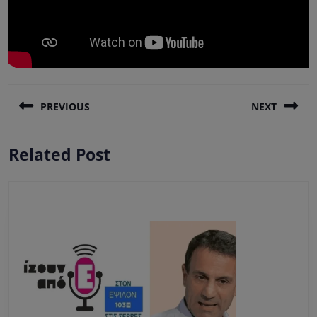
Πλοήγηση
PREVIOUS
NEXT
άρθρων
Previous
Next
Related Post
post:
post: