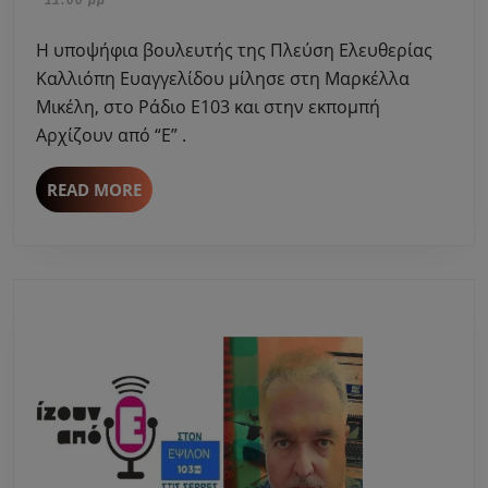
Σερρών
2023
της
Η υποψήφια βουλευτής της Πλεύση Ελευθερίας
Πλεύσης
Καλλιόπη Ευαγγελίδου μίλησε στη Μαρκέλλα
Ελευθερίας
Μικέλη, στο Ράδιο Ε103 και στην εκπομπή
Καλλιόπη
Αρχίζουν από “Ε” .
Ευαγγελίδου
μίλησε
στη
READ
READ MORE
MORE
Μαρκέλλα
Μικέλη.