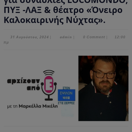
ΠΥΞ -ΛΑΞ & θέατρο «Όνειρο
Καλοκαιρινής Νύχτας».
31
admin
31 Αυγούστου, 2024
admin
|
|
0 Comment
|
12:00
Αυγούστου,
πμ
2024