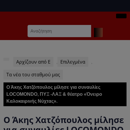
Skip
to
content
Ope
Skip
Search
Butt
to
for:
content
Αρχίζουν από Ε
Επιλεγμένα
,
,
Τα νέα του σταθμού μας
Ο Άκης Χατζόπουλος μίλησε για συναυλίες
LOCOMONDO, ΠΥΞ -ΛΑΞ & θέατρο «Όνειρο
Καλοκαιρινής Νύχτας».
Ο Άκης Χατζόπουλος μίλησε
για συναυλίες LOCOMONDO,