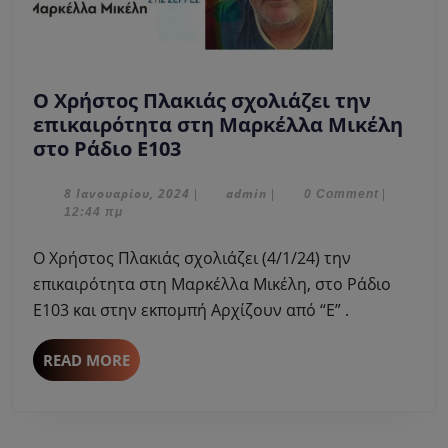
Ο Χρήστος Πλακιάς σχολιάζει την
επικαιρότητα στη Μαρκέλλα Μικέλη
Ο
στο Ράδιο Ε103
Χρήστος
Πλακιάς
8
admin
8 Ιανουαρίου, 2024
admin
|
|
0 Comment
|
Ιανουαρίου,
12:44 πμ
σχολιάζει
2024
την
Ο Χρήστος Πλακιάς σχολιάζει (4/1/24) την
επικαιρότητα
επικαιρότητα στη Μαρκέλλα Μικέλη, στο Ράδιο
στη
Ε103 και στην εκπομπή Αρχίζουν από “Ε” .
Μαρκέλλα
Μικέλη
READ
READ MORE
στο
MORE
Ράδιο
Ε103