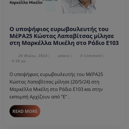
Ο υποψήφιος ευρωβουλευτής του
ΜέΡΑ25 Κώστας Λαπαβίτσας μίλησε
Ο
στη Μαρκέλλα Μικέλη στο Ράδιο Ε103
υπ
ευ
29
admin
29 Μαΐου, 2024
admin
|
|
0 Comment
|
Μαΐου,
9:38 μμ
του
2024
Μέ
Ο υποψήφιος ευρωβουλευτής του ΜέΡΑ25
Κώ
Κώστας Λαπαβίτσας μίλησε (20/5/24) στη
Λαπ
Μαρκέλλα Μικέλη στο Ράδιο Ε103 και στην
μίλ
εκπομπή Αρχίζουν από “Ε” .
στη
Μα
Μι
READ
READ MORE
MORE
στο
Ράδ