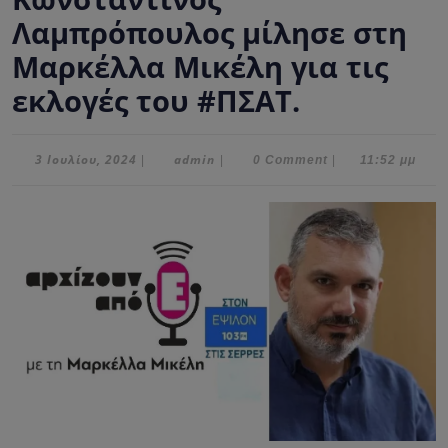
Λαμπρόπουλος μίλησε στη
Μαρκέλλα Μικέλη για τις
εκλογές του #ΠΣΑΤ.
3
admin
3 Ιουλίου, 2024
admin
|
|
0 Comment
|
11:52 μμ
Ιουλίου,
2024