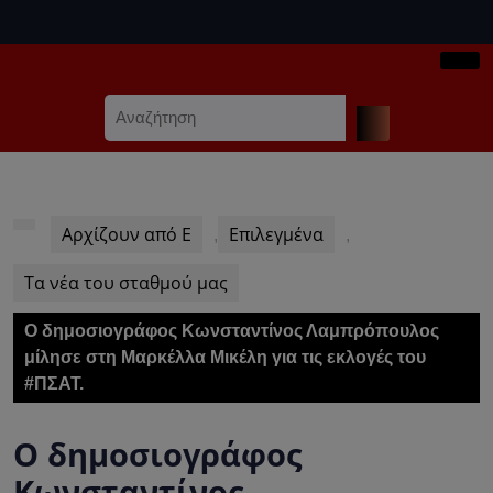
Skip
to
content
Ope
Skip
Search
Butt
to
for:
content
Αρχίζουν από Ε
Επιλεγμένα
,
,
Τα νέα του σταθμού μας
Ο δημοσιογράφος Κωνσταντίνος Λαμπρόπουλος
μίλησε στη Μαρκέλλα Μικέλη για τις εκλογές του
#ΠΣΑΤ.
Ο δημοσιογράφος
Κωνσταντίνος