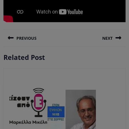
Πλοήγηση
PREVIOUS
NEXT
άρθρων
Previous
Next
Related Post
post:
post: