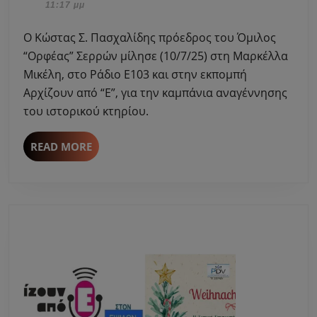
Σεπτεμβρίου,
11:17 μμ
από
2025
τον
Ο Κώστας Σ. Πασχαλίδης πρόεδρος του Όμιλος
“Ορφέα”
“Ορφέας” Σερρών μίλησε (10/7/25) στη Μαρκέλλα
μίλησε
Μικέλη, στο Ράδιο Ε103 και στην εκπομπή
στη
Αρχίζουν από “Ε”, για την καμπάνια αναγέννησης
Μαρκέλλα
Μικέλη
του ιστορικού κτηρίου.
για
τον
READ
READ MORE
όμιλο
MORE
και
το
ιστορικό
κτήριο