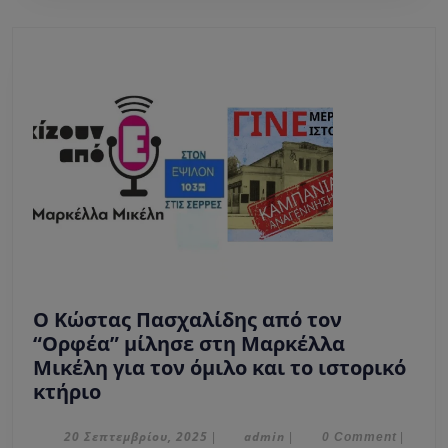
σε
νεε
α/
γ
.
Ο Κώστας Πασχαλίδης από τον
“Ορφέα” μίλησε στη Μαρκέλλα
Μικέλη για τον όμιλο και το ιστορικό
Ο
κτήριο
Κώστας
Πασχαλίδης
20
admin
20 Σεπτεμβρίου, 2025
admin
|
|
0 Comment
|