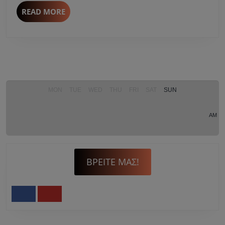
Σέρρες.
READ
READ MORE
MORE
MON
TUE
WED
THU
FRI
SAT
SUN
AM
ΒΡΕΊΤΕ ΜΑΣ!
Facebook
Youtube