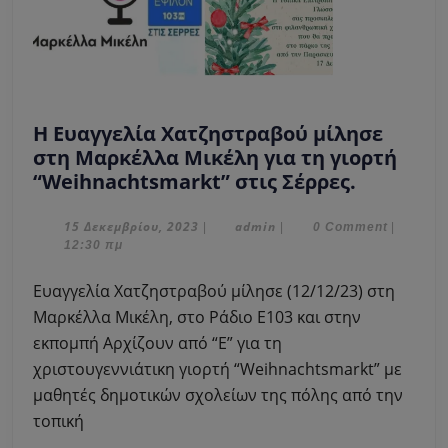
Η Ευαγγελία Χατζηστραβού μίλησε
στη Μαρκέλλα Μικέλη για τη γιορτή
Η
“Weihnachtsmarkt” στις Σέρρες.
Ευαγγελί
Χατζηστ
15
admin
15 Δεκεμβρίου, 2023
admin
|
|
0 Comment
|
Δεκεμβρίου,
12:30 πμ
μίλησε
2023
στη
Ευαγγελία Χατζηστραβού μίλησε (12/12/23) στη
Μαρκέλλ
Μαρκέλλα Μικέλη, στο Ράδιο Ε103 και στην
Μικέλη
εκπομπή Αρχίζουν από “Ε” για τη
για
χριστουγεννιάτικη γιορτή “Weihnachtsmarkt” με
τη
γιορτή
μαθητές δημοτικών σχολείων της πόλης από την
“Weihnac
τοπική
στις