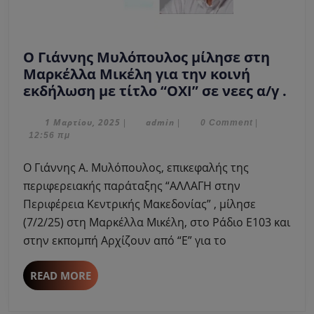
O Γιάννης Μυλόπουλος μίλησε στη
Μαρκέλλα Μικέλη για την κοινή
O
εκδήλωση με τίτλο “ΟΧΙ” σε νεες α/γ .
Γιά
Μυλ
1
admin
1 Μαρτίου, 2025
admin
|
|
0 Comment
|
Μαρτίου,
12:56 πμ
μίλ
2025
στη
O Γιάννης Α. Μυλόπουλος, επικεφαλής της
Μαρ
περιφερειακής παράταξης “ΑΛΛΑΓΗ στην
Μικ
Περιφέρεια Κεντρικής Μακεδονίας” , μίλησε
για
(7/2/25) στη Μαρκέλλα Μικέλη, στο Ράδιο Ε103 και
την
κοι
στην εκπομπή Αρχίζουν από “Ε” για το
εκδ
με
READ
READ MORE
τίτ
MORE
“ΟΧ