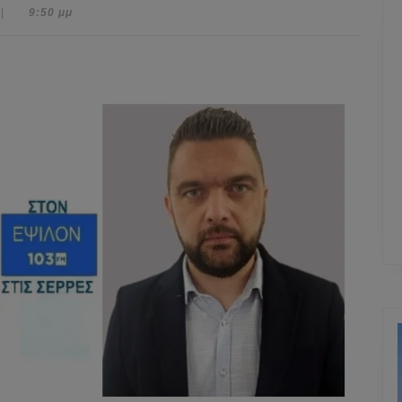
|
9:50 μμ