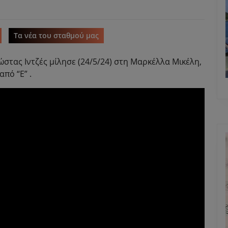
Τα νέα του σταθμού μας
στας Ιντζές μίλησε (24/5/24) στη Μαρκέλλα Μικέλη,
πό “Ε” .