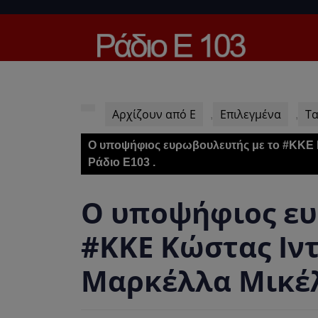
Skip
to
content
Skip
to
content
Αρχίζουν από Ε
Επιλεγμένα
Τα
,
,
Ο υποψήφιος ευρωβουλευτής με το #ΚΚΕ Κ
Ράδιο Ε103 .
Ο υποψήφιος ευ
#ΚΚΕ Κώστας Ιντ
Μαρκέλλα Μικέλη