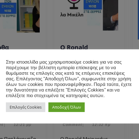
ρθα
Ο Ronald
άκουτζα
Meinardus
ε στη
σχολίασε στη
Στην ιστοσελίδα μας χρησιμοποιούμε cookies για να σας
παρέχουμε την βέλτιστη εμπειρία επίσκεψης με το να
έλλα Μικέλη
Μαρκέλλα Μικέλη
θυμόμαστε τις επιλογές σας κατά τις επόμενες επισκέψεις
ο βιβλίο της
απολύσεις στη
σας. Επιλέγοντας "Αποδοχή Όλων", συμφωνείτε στην χρήση
ΓΩ, Η
Γερμανία, drones,
όλων των cookies που προαναφέρθηκαν. Παρά ταύτα, έχετε
την δυνατότητα να επιλέξετε "Επιλογές Cokkies" και να
ΝΤΙΣΣΑ ΤΗΣ
απειλή πολέμου
επιλέξετε πιο στοχευμένα τις κατηγορίες αυτών.
Η
Ο
Σ”.
κ.α.
Μάρθα
Ronald
Επιλογές Cookies
Αποδοχή Όλων
Πατλάκουτζα
Meinardus
18
28
εκεμβρίου, 2024
28 Οκτωβρίου, 2025
|
|
admin
Δεκεμβρίου,
admin
Οκτωβρίου,
in
admin
|
0
|
0
μίλησε
σχολίασε
2024
2025
nt
|
12:21 μμ
Comment
|
12:32 πμ
στη
στη
Μαρκέλλα
Μαρκέλλα
Ο Ronald Meinardus