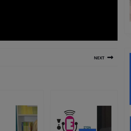
NEXT
Next
post: