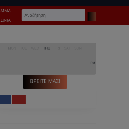
ΑΜΜΑ
Search
for:
ΝΩΝΊΑ
MON
TUE
WED
THU
FRI
SAT
SUN
PM
ΒΡΕΊΤΕ ΜΑΣ!
Facebook
Youtube