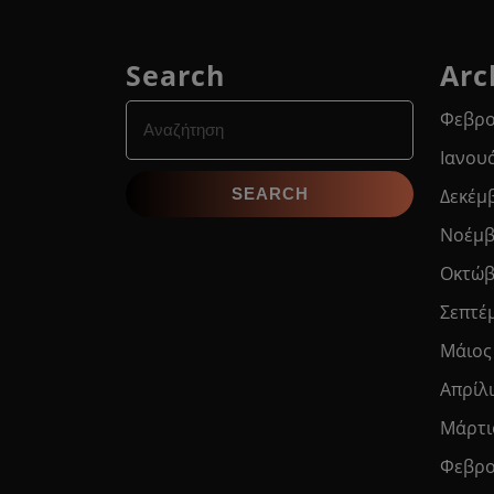
Search
Arc
Search
Φεβρο
for:
Ιανου
Δεκέμ
Νοέμβ
Οκτώβ
Σεπτέ
Μάιος
Απρίλ
Μάρτι
Φεβρο