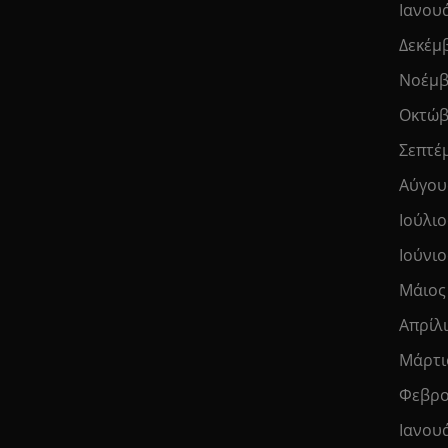
Ιανου
Δεκέμ
Νοέμβ
Οκτώβ
Σεπτέ
Αύγου
Ιούλιο
Ιούνιο
Μάιος
Απρίλ
Μάρτι
Φεβρο
Ιανου