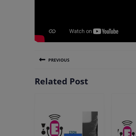
Πλοήγηση
PREVIOUS
άρθρων
Previous
Related Post
post: