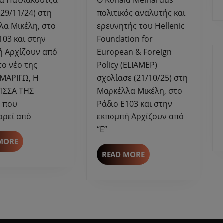
Μικέλη
Μικέλη
(29/11/24) στη
πολιτικός αναλυτής και
για
απολύσεις
λα Μικέλη, στο
ερευνητής του Hellenic
το
στη
103 και στην
Foundation for
βιβλίο
Γερμανία,
ή Αρχίζουν από
European & Foreign
της
drones,
 το νέο της
Policy (ELIAMEP)
“ΜΑΡΙΓΩ,
απειλή
“ΜΑΡΙΓΩ, Η
σχολίασε (21/10/25) στη
Η
πολέμου
ΑΡΧΟΝΤΙΣΣΑ
κ.α.
ΙΣΣΑ ΤΗΣ
Μαρκέλλα Μικέλη, στο
ΤΗΣ
 που
Ράδιο Ε103 και στην
ΠΟΛΗΣ”.
ορεί από
εκπομπή Αρχίζουν από
“Ε”
READ
MORE
MORE
READ
READ MORE
MORE