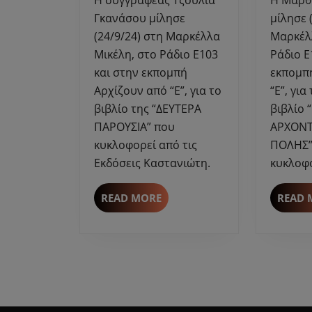
Μικέλη
Γκανάσου μίλησε
μίλησε 
για
(24/9/24) στη Μαρκέλλα
Μαρκέλ
τη
Μικέλη, στο Ράδιο Ε103
Ράδιο Ε
“ΔΕΥΤΕΡΑ
και στην εκπομπή
εκπομπ
ΠΑΡΟΥΣΙΑ”
Αρχίζουν από “Ε”, για το
“Ε”, για
από
βιβλίο της “ΔΕΥΤΕΡΑ
βιβλίο 
τις
Εκδόσεις
ΠΑΡΟΥΣΙΑ” που
ΑΡΧΟΝΤ
Καστανιώτη
κυκλοφορεί από τις
ΠΟΛΗΣ”
Εκδόσεις Καστανιώτη.
κυκλοφ
READ
READ MORE
READ 
MORE