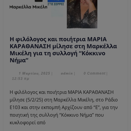
Η φιλόλογος και ποιήτρια ΜΑΡΙΑ
ΚΑΡΑΘΑΝΑΣΗ μίλησε στη Μαρκέλλα
Μικέλη για τη συλλογή “Κόκκινο
Η
Νήμα”
φιλόλογος
και
1
admin
1 Μαρτίου, 2025
admin
|
|
0 Comment
|
Μαρτίου,
12:53 πμ
ποιήτρια
2025
ΜΑΡΙΑ
Η φιλόλογος και ποιήτρια ΜΑΡΙΑ ΚΑΡΑΘΑΝΑΣΗ
ΚΑΡΑΘΑΝΑΣΗ
μίλησε (5/2/25) στη Μαρκέλλα Μικέλη, στο Ράδιο
μίλησε
Ε103 και στην εκπομπή Αρχίζουν από “Ε”, για την
στη
ποιητική της συλλογή “Κόκκινο Νήμα” που
Μαρκέλλα
Μικέλη
κυκλοφορεί από
για