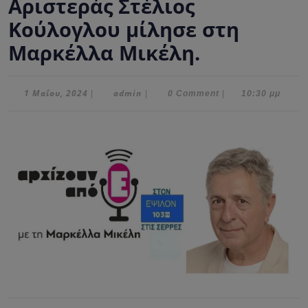
Αριστεράς Στέλιος
Κούλογλου μίλησε στη
Μαρκέλλα Μικέλη.
1
admin
1 Μαΐου, 2024
admin
|
|
0 Comment
|
10:30 μμ
Μαΐου,
2024