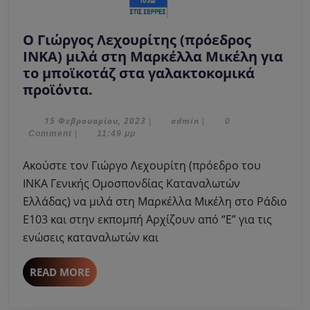
Ο Γιώργος Λεχουρίτης (πρόεδρος
ΙΝΚΑ) μιλά στη Μαρκέλλα Μικέλη για
το μποϊκοτάζ στα γαλακτοκομικά
Ο
προϊόντα.
Γιώργος
Λεχουρίτης
15
admin
15 Φεβρουαρίου, 2023
admin
|
|
0
Φεβρουαρίου,
Comment
|
11:49 μμ
(πρόεδρος
2023
ΙΝΚΑ)
Ακούστε τον Γιώργο Λεχουρίτη (πρόεδρο του
μιλά
ΙΝΚΑ Γενικής Ομοσπονδίας Καταναλωτών
στη
Ελλάδας) να μιλά στη Μαρκέλλα Μικέλη στο Ράδιο
Μαρκέλλα
Ε103 και στην εκπομπή Αρχίζουν από “Ε” για τις
Μικέλη
για
ενώσεις καταναλωτών και
το
μποϊκοτάζ
READ
READ MORE
στα
MORE
γαλακτοκομικά