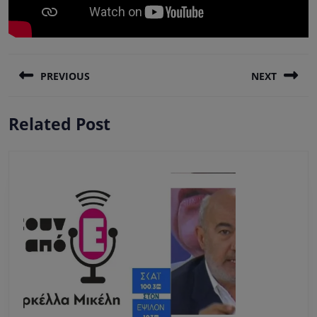
Πλοήγηση
PREVIOUS
NEXT
άρθρων
Previous
Next
Related Post
post:
post: