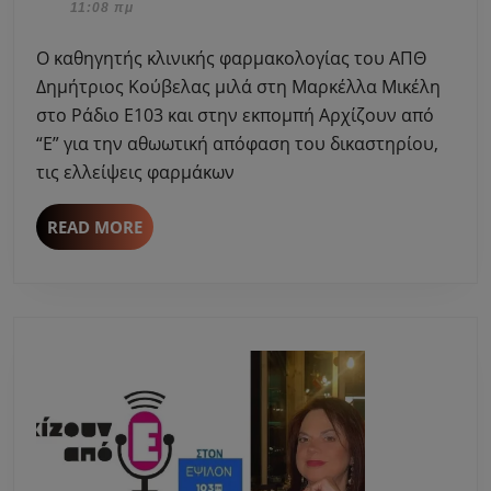
Ιανουαρίου,
11:08 πμ
μιλά
2023
στη
Ο καθηγητής κλινικής φαρμακολογίας του ΑΠΘ
Μαρκέλλα
Δημήτριος Κούβελας μιλά στη Μαρκέλλα Μικέλη
Μικέλη
στο Ράδιο Ε103 και στην εκπομπή Αρχίζουν από
για
“Ε” για την αθωωτική απόφαση του δικαστηρίου,
την
αθωωτική
τις ελλείψεις φαρμάκων
απόφαση
του
READ
READ MORE
δικαστηρίου
MORE
και
τις
ελλείψεις
σε
φάρμακα.