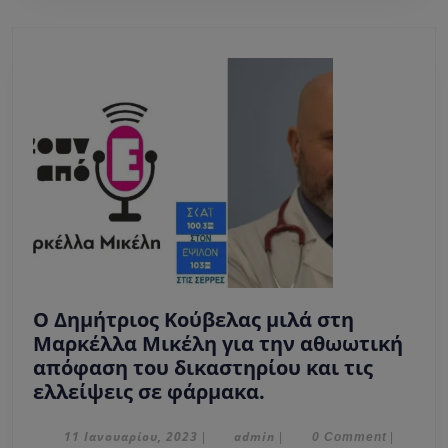
προϊόντα.
Ο Δημήτριος Κούβελας μιλά στη
Μαρκέλλα Μικέλη για την αθωωτική
απόφαση του δικαστηρίου και τις
Ο
ελλείψεις σε φάρμακα.
Δημήτριος
Κούβελας
11
admin
11 Ιανουαρίου, 2023
admin
|
|
0 Comment
|