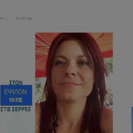
nt
|
10:47 μμ