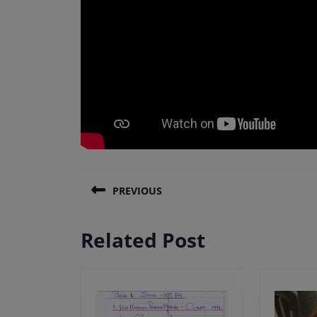
Πλοήγηση
PREVIOUS
άρθρων
Previous
Related Post
post: