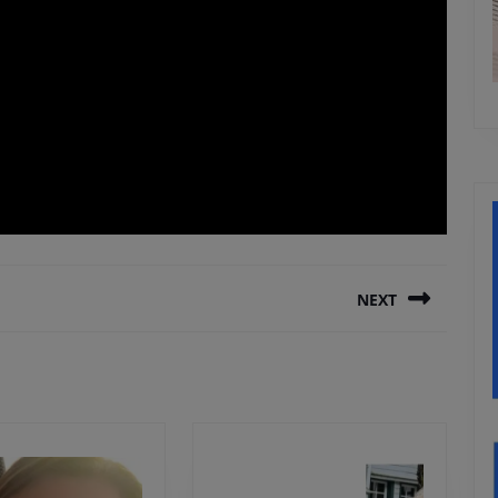
NEXT
Next
post: