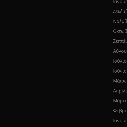
Ιανου
Δεκέμ
Νοέμβ
Οκτώβ
Σεπτέ
Αύγου
Ιούλιο
Ιούνιο
Μάιος
Απρίλ
Μάρτι
Φεβρο
Ιανου