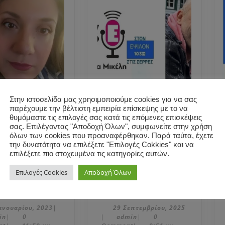
Στην ιστοσελίδα μας χρησιμοποιούμε cookies για να σας
παρέχουμε την βέλτιστη εμπειρία επίσκεψης με το να
έλλα
Ο εκδότης Χάρης
θυμόμαστε τις επιλογές σας κατά τις επόμενες επισκέψεις
η: Η Σερραία
Νικολακάκης
σας. Επιλέγοντας "Αποδοχή Όλων", συμφωνείτε στην χρήση
σιογράφος
(Εκδόσεις BELL)
όλων των cookies που προαναφέρθηκαν. Παρά ταύτα, έχετε
την δυνατότητα να επιλέξετε "Επιλογές Cokkies" και να
γάπησε το
μίλησε στη
επιλέξετε πιο στοχευμένα τις κατηγορίες αυτών.
όφωνο!
Μαρκέλλα
ντευξη στην
Μικέλη, στο Ράδιο
Επιλογές Cookies
Αποδοχή Όλων
Μαρκέλλα
Ο
 Λαζάρου)
Ε103.
Μικέλη:
εκδότης
Η
Χάρης
30
29
ανουαρίου, 2023
29 Σεπτεμβρίου, 2025
|
admin
Ιανουαρίου,
admin
Σεπτεμβρίο
in
admin
|
0
|
|
0
Σερραία
Νικολακάκης