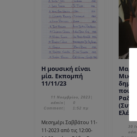
Η μουσική είναι
Μαρκ
μία. Εκπομπή
Μικέλ
Η
11/11/23
δημο
μουσική
που α
είναι
Ραδι
11
11 Νοεμβρίου, 2023
|
admin
Νοεμβρίου,
admin
|
0
μία.
(Συνέ
2023
Comment
|
1:52 πμ
Εκπομπή
Ελένη
11/11/23
Μεσημέρι Σαββάτου 11-
30 Ι
11-2023 από τις 12:00-
adm