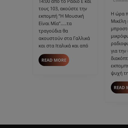
14:00 από το Ράδιο Ε και
Comme
τους 103, ακούστε την
Η ώρα που η Μαρκέλλα
εκπομπή “Η Μουσική
Μικέλη 
Είναι Μία”…..τα
μπροστ
τραγούδια θα
μικρόφ
ακουστούν στα Γαλλικά
ραδιοφώ
και στα Ιταλικά και από
για την 
διακόπτ
READ
READ MORE
εκπομπή
MORE
ψυχή τ
READ 