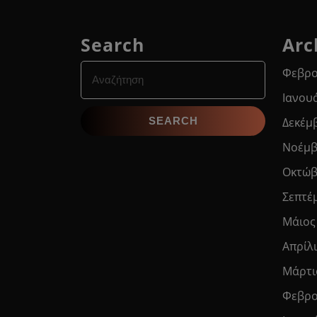
Search
Arc
Search
Φεβρο
for:
Ιανου
Δεκέμ
Νοέμβ
Οκτώβ
Σεπτέ
Μάιος
Απρίλ
Μάρτι
Φεβρο