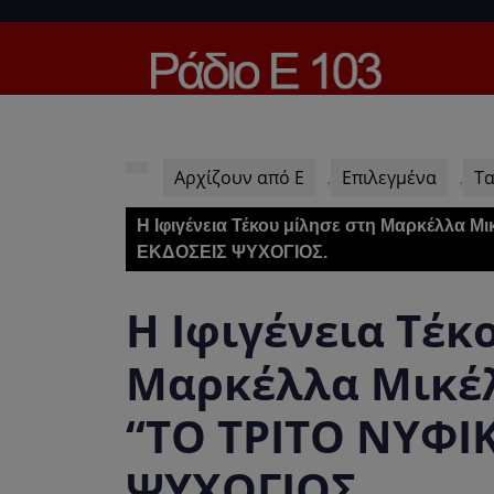
Skip
to
content
Skip
to
content
Αρχίζουν από Ε
Επιλεγμένα
Τα
,
,
Η Ιφιγένεια Τέκου μίλησε στη Μαρκέλλα Μι
ΕΚΔΟΣΕΙΣ ΨΥΧΟΓΙΟΣ.
Η Ιφιγένεια Τέκ
Μαρκέλλα Μικέλη
“ΤΟ ΤΡΙΤΟ ΝΥΦΙ
ΨΥΧΟΓΙΟΣ.