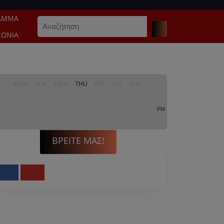
ΑΜΜΑ
Search
for:
ΝΩΝΊΑ
MON
TUE
WED
THU
FRI
SAT
SUN
PM
ΒΡΕΊΤΕ ΜΑΣ!
Facebook
Youtube