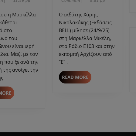
2023
2025
nt
|
11:59 μμ
Comment
|
9:51 μμ
δημοσιογράφος
(Εκδόσεις
που
BELL)
Ο εκδότης Χάρης
αγάπησε
μίλησε
κάθεται
Νικολακάκης (Εκδόσεις
το
στη
ά στο
BELL) μίλησε (24/9/25)
Ραδιόφωνο!
Μαρκέλλα
ωνο του
στη Μαρκέλλα Μικέλη,
(Συνέντευξη
Μικέλη,
νου είναι ιερή
στο Ράδιο Ε103 και στην
στην
στο
ίδια. Μαζί με τον
εκπομπή Αρχίζουν από
Ελένη
Ράδιο
η που ξεκινά την
“Ε” .
Λαζάρου)
Ε103.
 της ανοίγει την
READ
READ MORE
ης
MORE
READ
MORE
MORE