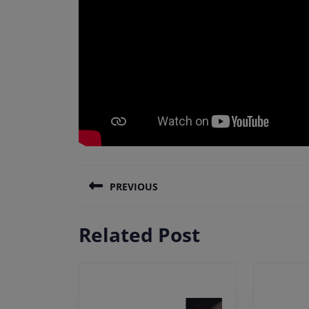
Πλοήγηση
PREVIOUS
άρθρων
Previous
Related Post
post: