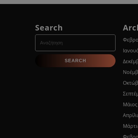
Search
Arc
Search
Φεβρο
for:
Ιανου
Δεκέμ
Νοέμβ
Οκτώβ
Σεπτέ
Μάιος
Απρίλ
Μάρτι
Φεβρο