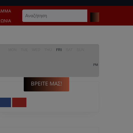
ΑΜΜΑ
Search
for:
ΝΩΝΊΑ
MON
TUE
WED
THU
FRI
SAT
SUN
PM
ΒΡΕΊΤΕ ΜΑΣ!
Facebook
Youtube