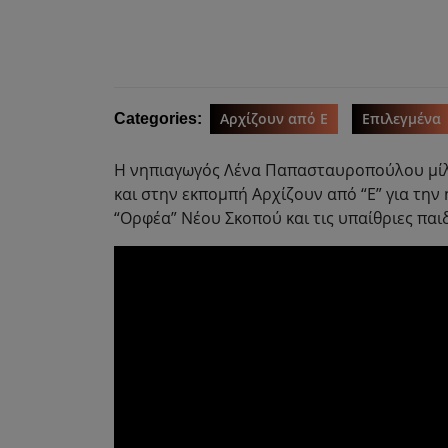
Αρχίζουν από Ε
Επιλεγμένα
Categories:
Η νηπιαγωγός Λένα Παπασταυροπούλου μίλη
και στην εκπομπή Αρχίζουν από “Ε” για την
“Ορφέα” Νέου Σκοπού και τις υπαίθριες παιδ