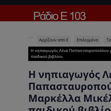
Skip
to
content
Skip
to
content
Αρχίζουν από Ε
Επιλεγμένα
Τα
,
,
Η νηπιαγωγός Λένα Παπασταυροπούλου μί
παιδικού βιβλίου.
Η νηπιαγωγός Λ
Παπασταυροπού
Μαρκέλλα Μικέλ
παιδικού βιβλίο