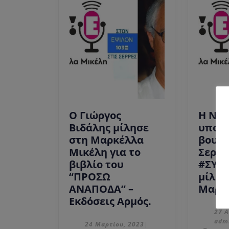
Ο Γιώργος
Η Νατ
Βιδάλης μίλησε
υποψ
στη Μαρκέλλα
βουλ
Μικέλη για το
Σερρώ
βιβλίο του
#ΣΥΡΙ
“ΠΡΟΣΩ
μίλησ
ΑΝΑΠΟΔΑ” –
Μαρκ
Ο
Εκδόσεις Αρμός.
Γιώργος
27 Α
adm
Βιδάλης
24
24 Μαρτίου, 2023
|