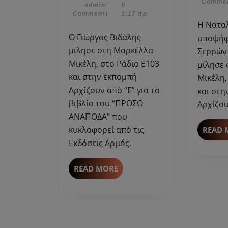
Comme
admin
Μαρτίου,
admin
|
0
μίλησε
2023
Comment
|
1:17 πμ
στη
Η Ναταλί Ζαράκη
Μαρκέλλα
Ο Γιώργος Βιδάλης
υποψήφ
Μικέλη
μίλησε στη Μαρκέλλα
Σερρών
για
Μικέλη, στο Ράδιο Ε103
μίλησε
το
και στην εκπομπή
Μικέλη,
βιβλίο
Αρχίζουν από “Ε” για το
και στη
του
βιβλίο του “ΠΡΟΣΩ
Αρχίζου
“ΠΡΟΣΩ
ΑΝΑΠΟΔΑ” που
ΑΝΑΠΟΔΑ”
–
κυκλοφορεί από τις
READ 
Εκδόσεις
Εκδόσεις Αρμός.
Αρμός.
READ
READ MORE
MORE