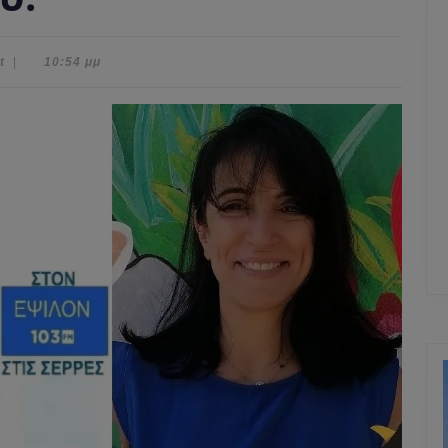
t
|
10:54 μμ