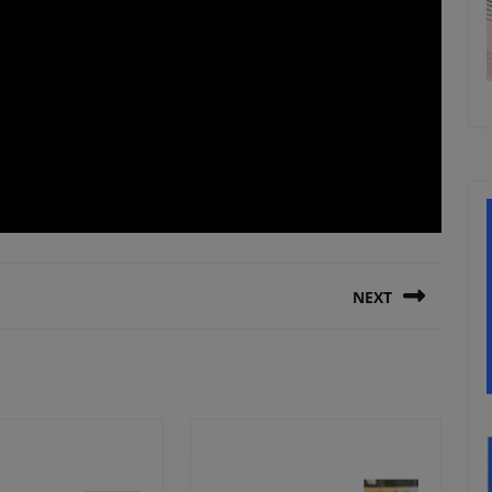
NEXT
Next
post: