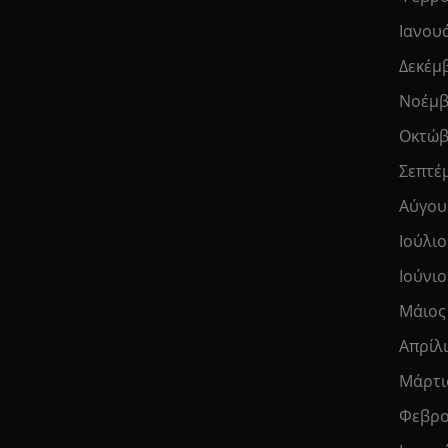
Ιανου
Δεκέμ
Νοέμβ
Οκτώβ
Σεπτέ
Αύγου
Ιούλιο
Ιούνιο
Μάιος
Απρίλ
Μάρτι
Φεβρο