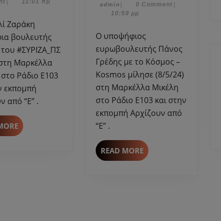
2023
nt
|
11:01 πμ
admin
Μαΐου,
admin
|
0 Comment
|
βουλευτής
Πάνος
2024
10:59 μμ
Σερρών
Γρέδης
του
με
Ο υποψήφιος
ια βουλευτής
#ΣΥΡΙΖΑ_ΠΣ
το
ευρωβουλευτής Πάνος
 του #ΣΥΡΙΖΑ_ΠΣ
μίλησε
Κόσμος
Γρέδης με το Κόσμος –
 στη Μαρκέλλα
στη
–
Kosmos μίλησε (8/5/24)
 στο Ράδιο Ε103
Μαρκέλλα
Kosmos
στη Μαρκέλλα Μικέλη
ν εκπομπή
Μικέλη
μίλησε
στο Ράδιο Ε103 και στην
ν από “Ε” .
στη
εκπομπή Αρχίζουν από
Μαρκέλλα
Μικέλη-
READ
“Ε” .
MORE
MORE
Ράδιο
Ε103
READ
READ MORE
MORE