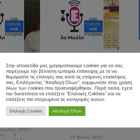
Στην ιστοσελίδα μας χρησιμοποιούμε cookies για να σας
αλί Ζαράκη
Ο υποψήφιος
παρέχουμε την βέλτιστη εμπειρία επίσκεψης με το να
ήφια
ευρωβουλευτής
θυμόμαστε τις επιλογές σας κατά τις επόμενες επισκέψεις
σας. Επιλέγοντας "Αποδοχή Όλων", συμφωνείτε στην χρήση
ευτής
Πάνος Γρέδης με
όλων των cookies που προαναφέρθηκαν. Παρά ταύτα, έχετε
ν του
το Κόσμος –
την δυνατότητα να επιλέξετε "Επιλογές Cokkies" και να
ΖΑ_ΠΣ
Kosmos μίλησε
επιλέξετε πιο στοχευμένα τις κατηγορίες αυτών.
ε στη
στη Μαρκέλλα
Επιλογές Cookies
Αποδοχή Όλων
Η
έλλα Μικέλη
Μικέλη-Ράδιο
Ναταλί
Ο
Ε103
Ζαράκη
υποψήφιος
27
πριλίου, 2023
|
admin
Απριλίου,
in
|
0
υποψήφια
ευρωβουλευτής
19
19 Μαΐου, 2024
|