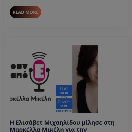
«ΣΟΦΙΑ
ΒΕΜΠΟ
READ
READ MORE
–
MORE
Η
ΜΕΓΑΛΗ
ΕΛΛΗΝΙΔΑ»
Η Ελισάβετ Μιχαηλίδου μίλησε στη
Μαρκέλλα Μικέλη για την