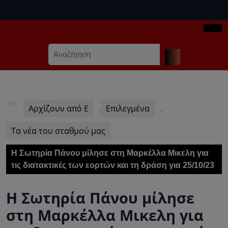
Skip
to
content
Ope
Skip
Search
Butt
to
for:
content
Αρχίζουν από Ε
Επιλεγμένα
,
,
Τα νέα του σταθμού μας
Η Σωτηρία Πάνου μίλησε στη Μαρκέλλα Μικελη για
τις διατακτικές των εορτών και τη δράση για 25/10/23
Η Σωτηρία Πάνου μίλησε
στη Μαρκέλλα Μικελη για