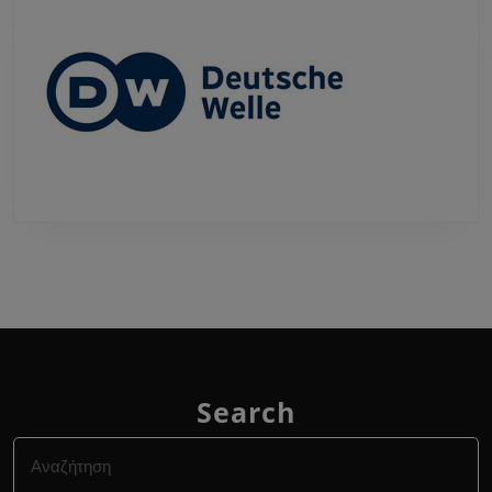
Search
Search
for: