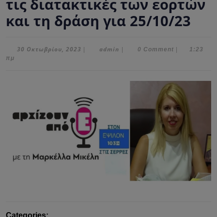
τις διατακτικές των εορτών
και τη δράση για 25/10/23
30
admin
30 Οκτωβρίου, 2023
admin
|
|
0 Comment
|
1:23
Οκτωβρίου,
πμ
2023
Categories: