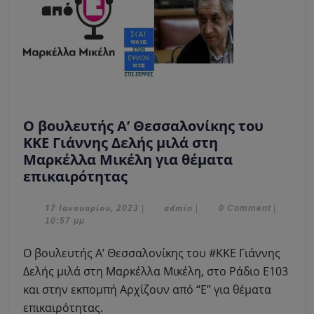
Ο βουλευτής Α’ Θεσσαλονίκης του
ΚΚΕ Γιάννης Δελής μιλά στη
Μαρκέλλα Μικέλη για θέματα
Ο
επικαιρότητας
βουλευτής
Α’
17
admin
17 Ιανουαρίου, 2023
admin
|
|
0 Comment
|
Ιανουαρίου,
10:57 μμ
Θεσσαλονίκης
2023
του
Ο βουλευτής Α’ Θεσσαλονίκης του #ΚΚΕ Γιάννης
ΚΚΕ
Δελής μιλά στη Μαρκέλλα Μικέλη, στο Ράδιο Ε103
Γιάννης
και στην εκπομπή Αρχίζουν από “Ε” για θέματα
Δελής
επικαιρότητας.
μιλά