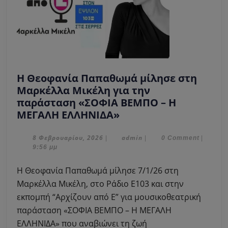
Η Θεοφανία Παπαθωμά μίλησε στη
Μαρκέλλα Μικέλη για την
παράσταση «ΣΟΦΙΑ ΒΕΜΠΟ – Η
Η
ΜΕΓΑΛΗ ΕΛΛΗΝΙΔΑ»
Θεοφανία
Παπαθωμά
8
admin
8 Φεβρουαρίου, 2026
admin
|
|
0 Comment
|
Φεβρουαρίου,
9:56 μμ
μίλησε
2026
στη
Η Θεοφανία Παπαθωμά μίλησε 7/1/26 στη
Μαρκέλλα
Μαρκέλλα Μικέλη, στο Ράδιο Ε103 και στην
Μικέλη
εκπομπή “Αρχίζουν από Ε” για μουσικοθεατρική
για
παράσταση «ΣΟΦΙΑ ΒΕΜΠΟ – Η ΜΕΓΑΛΗ
την
παράσταση
ΕΛΛΗΝΙΔΑ» που αναβιώνει τη ζωή