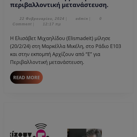
Η
περιβαλλοντική μετανάστευση.
Ελισάβετ
Μιχαηλί
22
admin
22 Φεβρουαρίου, 2024
admin
|
|
0
Φεβρουαρίου,
Comment
|
12:17 πμ
μίλησε
2024
στη
Η Ελισάβετ Μιχαηλίδου (Elismadeit) μίλησε
Μαρκέλλ
(20/2/24) στη Μαρκέλλα Μικέλη, στο Ράδιο Ε103
Μικέλη
και στην εκπομπή Αρχίζουν από “Ε” για
για
Περιβαλλοντική μετανάστευση.
την
περιβαλλ
μετανάσ
READ
READ MORE
MORE