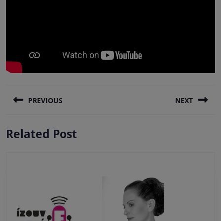
Πλοήγηση
PREVIOUS
NEXT
άρθρων
Previous
Next
Related Post
post:
post: