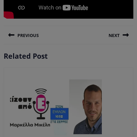
Πλοήγηση
PREVIOUS
NEXT
άρθρων
Previous
Next
Related Post
post:
post: