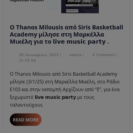
Ο Thanos Milousis από Siris Basketball
Academy μίλησε στη Μαρκέλλα
Ο
Μικέλη για το 𝗹𝗶𝘃𝗲 𝗺𝘂𝘀𝗶𝗰 𝗽𝗮𝗿𝘁𝘆 .
Thanos
Milousis
28
admin
28 Ιανουαρίου, 2025
admin
|
|
0 Comment
|
Ιανουαρίου,
11:19 πμ
από
2025
Siris
Ο Thanos Milousis από Siris Basketball Academy
Basketb
μίλησε (3/1/25) στη Μαρκέλλα Μικέλη, στο Ράδιο
Academ
Ε103 και στην εκπομπή Αρχίζουν από “Ε”, για ένα
μίλησε
ξεχωριστό 𝗹𝗶𝘃𝗲 𝗺𝘂𝘀𝗶𝗰 𝗽𝗮𝗿𝘁𝘆 με τους
στη
Μαρκέλ
ταλαντούχους
Μικέλη
για
READ
READ MORE
το
MORE