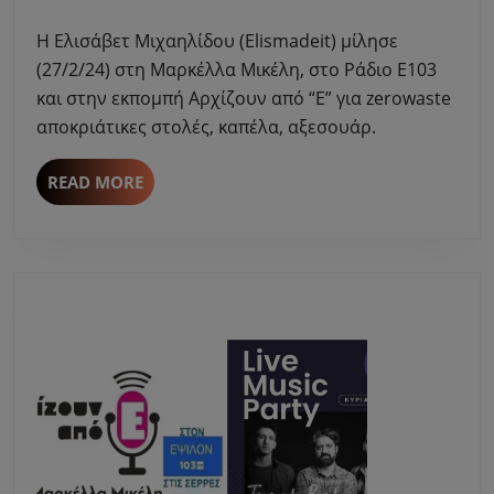
2024
στη
Η Ελισάβετ Μιχαηλίδου (Elismadeit) μίλησε
Μαρκέλλα
(27/2/24) στη Μαρκέλλα Μικέλη, στο Ράδιο Ε103
Μικέλη
και στην εκπομπή Αρχίζουν από “Ε” για zerowaste
για
αποκριάτικες στολές, καπέλα, αξεσουάρ.
zerowaste
αποκριάτικες
στολές,
READ
READ MORE
MORE
καπέλα,
αξεσουάρ