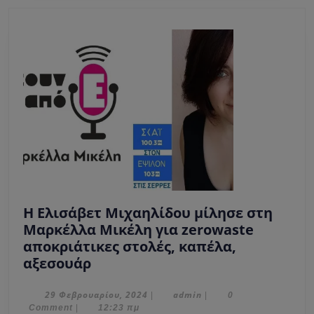
Σέρ
Η Ελισάβετ Μιχαηλίδου μίλησε στη
Μαρκέλλα Μικέλη για zerowaste
αποκριάτικες στολές, καπέλα,
Η
αξεσουάρ
Ελισάβετ
Μιχαηλίδου
29
admin
29 Φεβρουαρίου, 2024
admin
|
|
0
Φεβρουαρίου,
Comment
|
12:23 πμ
μίλησε