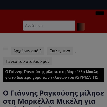
Skip
to
content
Ope
Skip
Search
Butt
to
for:
content
Αρχίζουν από Ε
Επιλεγμένα
,
,
Τα νέα του σταθμού μας
Ο Γιάννης Ραγκούσης μίλησε στη Μαρκέλλα Μικέλη
για το δεύτερό γύρο των εκλογών του #ΣΥΡΙΖΑ_ΠΣ .
Ο Γιάννης Ραγκούσης μίλησε
στη Μαρκέλλα Μικέλη για