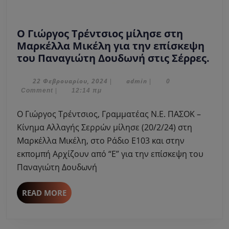
Ο Γιώργος Τρέντσιος μίλησε στη
Μαρκέλλα Μικέλη για την επίσκεψη
Ο
του Παναγιώτη Δουδωνή στις Σέρρες.
Γιώ
Τρέ
22
admin
22 Φεβρουαρίου, 2024
admin
|
|
0
Φεβρουαρίου,
Comment
|
12:14 πμ
μίλ
2024
στη
Ο Γιώργος Τρέντσιος, Γραμματέας Ν.Ε. ΠΑΣΟΚ –
Μαρ
Κίνημα Αλλαγής Σερρών μίλησε (20/2/24) στη
Μικ
Μαρκέλλα Μικέλη, στο Ράδιο Ε103 και στην
για
εκπομπή Αρχίζουν από “Ε” για την επίσκεψη του
την
επί
Παναγιώτη Δουδωνή
του
Παν
READ
READ MORE
Δο
MORE
στι