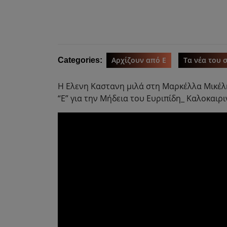
Αρχίζουν από Ε
Τα νέα του 
Categories:
Η Ελενη Καστανη μιλά στη Μαρκέλλα Μικέλη
“Ε” για την Μήδεια του Ευριπίδη_ Καλοκαιρ