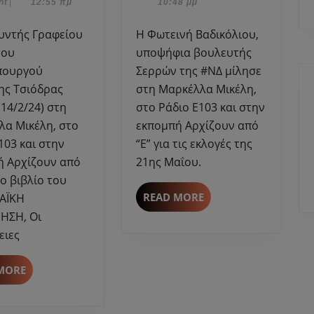
αρίου,
2023
nt
|
12:55 πμ
10:48 μμ
στη
βουλευτή
Μαρκέλλα
Σερρών
Η Φωτεινή Βαδικόλιου,
Μικέλη
της
του
υποψήφια βουλευτής
για
#ΝΔ
πουργού
Σερρών της #ΝΔ μίλησε
το
μίλησε
ης Τσιόδρας
στη Μαρκέλλα Μικέλη,
βιβλίο
στη
(14/2/24) στη
στο Ράδιο Ε103 και στην
“ΕΥΡΩΠΑΪΚΗ
Μαρκέλλα
λα Μικέλη, στο
εκπομπή Αρχίζουν από
ΕΝΟΠΟΙΗΣΗ”-
Μικέλη
103 και στην
“Ε” για τις εκλογές της
Εκδόσεις
στο
ΜΙΝΩΑΣ.
Ράδιο
ή Αρχίζουν από
21ης Μαΐου.
Ε103
το βιβλίο του
READ
READ MORE
ΑΪΚΗ
MORE
ΗΣΗ, Οι
ειες
READ
MORE
MORE