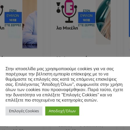
ήτρης
Η Φωτεινή
ρας μίλησε
Βαδικόλιου,
Στην ιστοσελίδα μας χρησιμοποιούμε cookies για να σας
Μαρκέλλα
υποψήφια
παρέχουμε την βέλτιστη εμπειρία επίσκεψης με το να
η για το
βουλευτής
θυμόμαστε τις επιλογές σας κατά τις επόμενες επισκέψεις
σας. Επιλέγοντας "Αποδοχή Όλων", συμφωνείτε στην χρήση
ο
Σερρών της #ΝΔ
όλων των cookies που προαναφέρθηκαν. Παρά ταύτα, έχετε
ΩΠΑΪΚΗ
μίλησε στη
την δυνατότητα να επιλέξετε "Επιλογές Cokkies" και να
ΟΙΗΣΗ”-
Μαρκέλλα Μικέλη
επιλέξετε πιο στοχευμένα τις κατηγορίες αυτών.
Ο
Η
εις ΜΙΝΩΑΣ.
στο Ράδιο Ε103
Επιλογές Cookies
Αποδοχή Όλων
Δημήτρης
Φωτεινή
Τσιόδρας
Βαδικόλιο
2
Φεβρουαρίου, 2024
2 Μαΐου, 2023
|
admin
admin
Μαΐου,
min
admin
|
0
|
0 Comment
|
μίλησε
υποψήφια