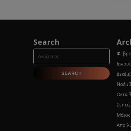
Search
Arc
Search
Φεβρο
for:
Ιανου
Δεκέμ
Νοέμβ
Οκτώβ
Σεπτέ
Μάιος
Απρίλ