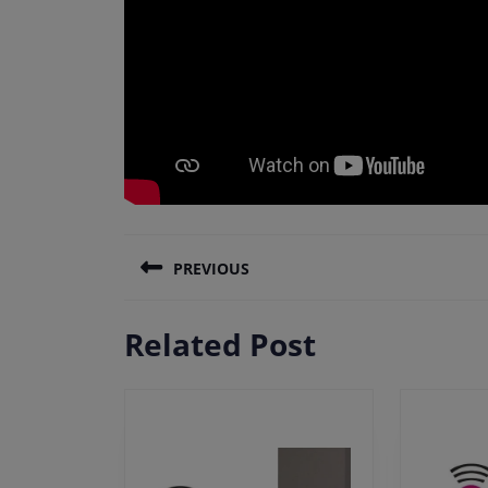
Πλοήγηση
PREVIOUS
άρθρων
Previous
Related Post
post: