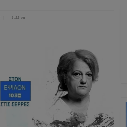
t
|
1:11 μμ