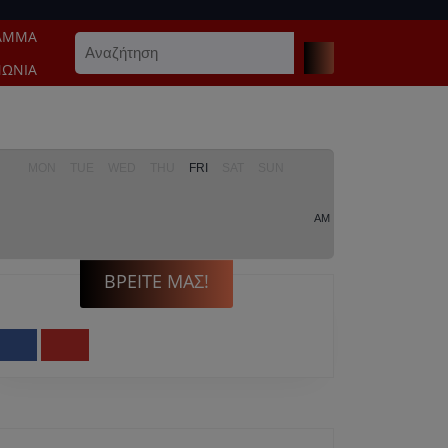
ΑΜΜΑ
Search
for:
ΝΩΝΊΑ
MON
TUE
WED
THU
FRI
SAT
SUN
AM
ΒΡΕΊΤΕ ΜΑΣ!
Facebook
Youtube