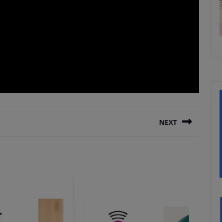
NEXT
Next
post: