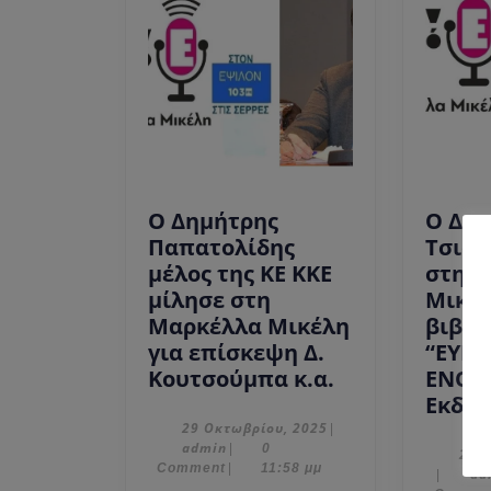
Ο Δημήτρης
Ο Δημ
Παπατολίδης
Τσιόδ
μέλος της ΚΕ ΚΚΕ
στη 
μίλησε στη
Μικέλ
Μαρκέλλα Μικέλη
βιβλί
για επίσκεψη Δ.
“ΕΥΡ
Ο
Κουτσούμπα κ.α.
ΕΝΟΠ
Δημήτρης
Εκδόσ
Παπατολίδης
29
29 Οκτωβρίου, 2025
|
admin
Οκτωβρίου,
admin
|
0
μέλος
20 
2025
Comment
|
11:58 μμ
20
ad
|
της