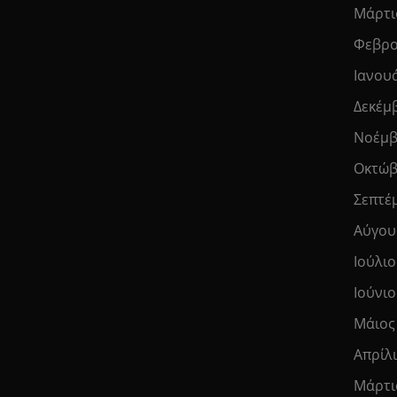
Μάρτι
Φεβρο
Ιανου
Δεκέμ
Νοέμβ
Οκτώβ
Σεπτέ
Αύγου
Ιούλιο
Ιούνιο
Μάιος
Απρίλ
Μάρτι