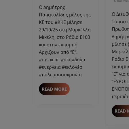
Φεβρου
Comme
ΚΕ
2024
Ο Δημήτρης
ΚΚΕ
Ο Διευθυντής Γραφείου
Παπατολίδης μέλος της
μίλησε
Τύπου 
ΚΕ του #ΚΚΕ μίλησε
στη
Πρωθυ
29/10/25 στη Μαρκέλλα
Μαρκέλλα
Δημήτρ
Μικέλη, στο Ράδιο Ε103
Μικέλη
μίλησε 
και στην εκπομπή
για
Μαρκέλ
Αρχίζουν από “Ε”.
επίσκεψη
Ράδιο Ε
Δ.
#οπεκεπε #σκανδαλα
Κουτσούμπα
εκπομπ
#ενέργεια #εκλογέσ
κ.α.
“Ε” για 
#πόλεμοσουκρανία
“ΕΥΡΩΠ
READ
ΕΝΟΠΟΙ
READ MORE
MORE
περιπέτ
READ 