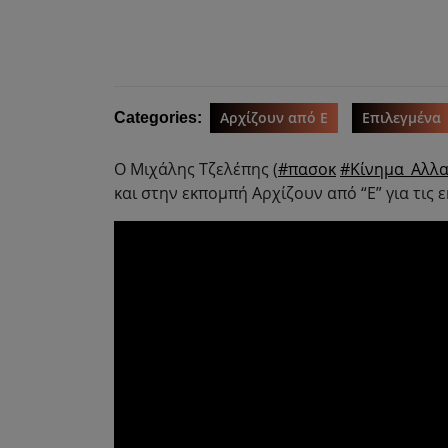
Αρχίζουν από Ε
Επιλεγμένα
Categories:
Ο Μιχάλης Τζελέπης (
#πασοκ
#Κίνημα_Αλλα
και στην εκπομπή Αρχίζουν από “Ε” για τις ε