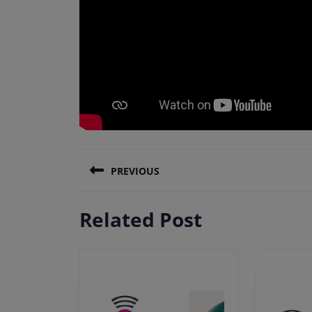
Πλοήγηση
PREVIOUS
άρθρων
Previous
Related Post
post: