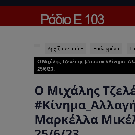
Skip
to
content
Skip
to
content
Αρχίζουν από Ε
Επιλεγμένα
Τα
,
,
Ο Μιχάλης Τζελέπης (#πασοκ #Κίνημα_Αλλα
25/6/23.
Ο Μιχάλης Τζελ
#Κίνημα_Αλλαγή
Μαρκέλλα Μικέλη
25/6/23.