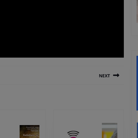
NEXT
Next
post: