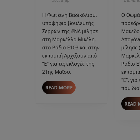
2023
10:48 μμ
Comme
βουλευτής
Σερρών
Η Φωτεινή Βαδικόλιου,
Ο Θωμάς Προσηλιακός,
της
υποψήφια βουλευτής
πρόεδρ
#ΝΔ
Σερρών της #ΝΔ μίλησε
Μακεδο
μίλησε
στη Μαρκέλλα Μικέλη,
Απογόν
στη
στο Ράδιο Ε103 και στην
μίλησε 
Μαρκέλλα
εκπομπή Αρχίζουν από
Μαρκέλ
Μικέλη
“Ε” για τις εκλογές της
Ράδιο Ε
στο
Ράδιο
21ης Μαΐου.
εκπομπ
Ε103
“Ε”, γι
READ
READ MORE
που διο
MORE
READ 