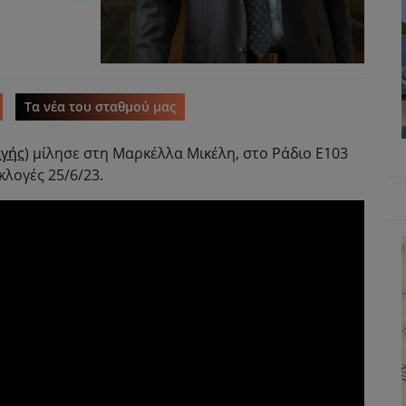
Τα νέα του σταθμού μας
γής
) μίλησε στη Μαρκέλλα Μικέλη, στο Ράδιο Ε103
κλογές 25/6/23.