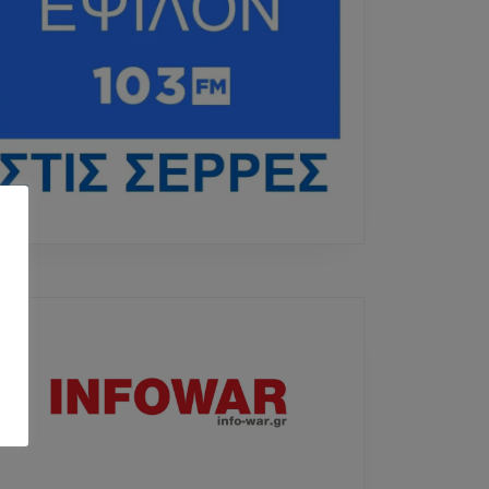
ράφος