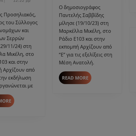
2024
nt
|
12:22 μμ
στη
στη
O δημοσιογράφος
Μαρκέλλα
Μαρκέλλ
Παντελής Σαββίδης
Μικέλη
Μικέλη
ος του Σύλλογος
μίλησε (19/10/23) στη
με
για
νομάχων και
Μαρκέλλα Μικέλη, στο
αφορμή
τις
ων Σερρών
Ράδιο Ε103 και στην
203
εξελίξεις
(29/11/24) στη
εκπομπή Αρχίζουν από
ετών
στη
λα Μικέλη, στο
“Ε” για τις εξελίξεις στη
από
Μέση
103 και στην
το
Ανατολή.
Μέση Ανατολή.
θάνατο
ή Αρχίζουν από
του
α την εκδήλωση
READ
READ MORE
Εμμανουήλ
MORE
ργανώνεται με
Παπά.
READ
MORE
MORE