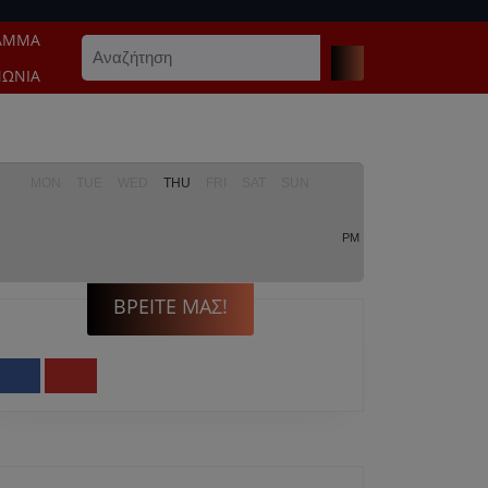
ΑΜΜΑ
Search
for:
ΝΩΝΊΑ
MON
TUE
WED
THU
FRI
SAT
SUN
PM
ΒΡΕΊΤΕ ΜΑΣ!
Facebook
Youtube