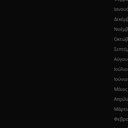
Ιανου
Δεκέμ
Νοέμβ
Οκτώβ
Σεπτέ
Αύγου
Ιούλιο
Ιούνιο
Μάιος
Απρίλ
Μάρτι
Φεβρο