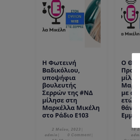
Η Φωτεινή
Ο Θω
Βαδικόλιου,
Προσ
υποψήφια
μίλησ
βουλευτής
Μαρκ
Σερρών της #ΝΔ
με αφ
μίλησε στη
ετών 
Μαρκέλλα Μικέλη
θάνατ
Η
στο Ράδιο Ε103
Εμμαν
Φωτεινή
Βαδικόλιου,
2
2 Μαΐου, 2023
18 Δ
|
admin
Μαΐου,
admin
adm
|
0 Comment
|
υποψήφια