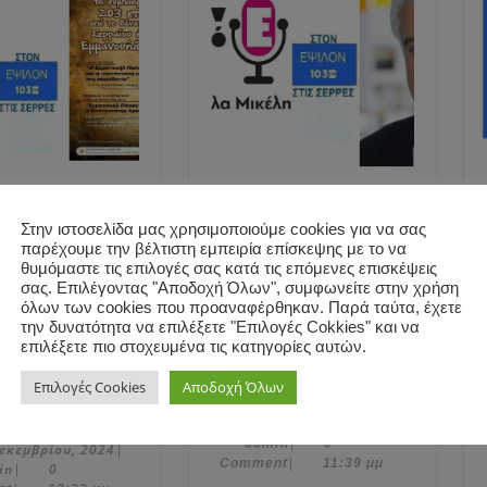
μάς
O δημοσιογράφος
Στην ιστοσελίδα μας χρησιμοποιούμε cookies για να σας
ηλιακός
Παντελής
παρέχουμε την βέλτιστη εμπειρία επίσκεψης με το να
ε στη
Σαββίδης μίλησε
θυμόμαστε τις επιλογές σας κατά τις επόμενες επισκέψεις
σας. Επιλέγοντας "Αποδοχή Όλων", συμφωνείτε στην χρήση
έλλα Μικέλη
στη Μαρκέλλα
όλων των cookies που προαναφέρθηκαν. Παρά ταύτα, έχετε
ορμή 203
Μικέλη για τις
την δυνατότητα να επιλέξετε "Επιλογές Cokkies" και να
από το
εξελίξεις στη
επιλέξετε πιο στοχευμένα τις κατηγορίες αυτών.
O
ο του
Μέση Ανατολή.
Επιλογές Cookies
Αποδοχή Όλων
Ο
δημοσιογ
ουήλ Παπά.
Θωμάς
Παντελής
20
20 Οκτωβρίου, 2023
|
admin
Οκτωβρίου,
admin
|
0
Προσηλιακός
Σαββίδης
18
εκεμβρίου, 2024
|
2023
Comment
|
11:39 μμ
admin
Δεκεμβρίου,
in
|
0
μίλησε
μίλησε