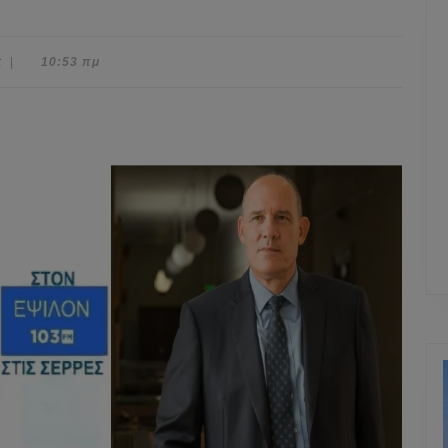
t
|
10:53 πμ