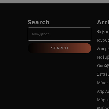
Search
Arc
Search
Φεβρο
for:
Ιανου
Δεκέμ
Νοέμβ
Οκτώβ
Σεπτέ
Μάιος
Απρίλ
Μάρτι
Φεβρο