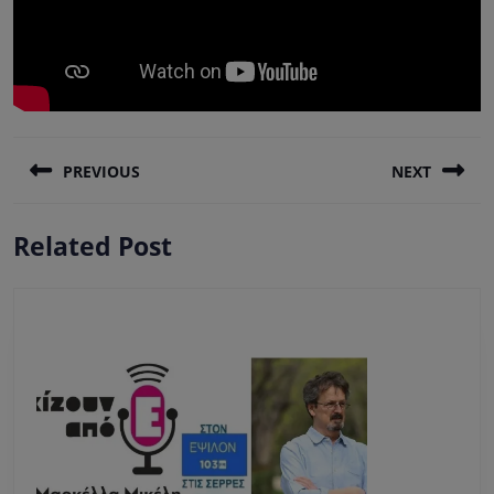
Πλοήγηση
PREVIOUS
NEXT
άρθρων
Previous
Next
Related Post
post:
post: