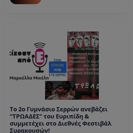
Εκδόσεις
MORE
Μεταίχμιο.
Το 2ο Γυμνάσιο Σερρών ανεβάζει
“ΤΡΩΑΔΕΣ” του Ευριπίδη &
συμμετέχει στο Διεθνές Φεστιβάλ
Το
Συρακουσών!