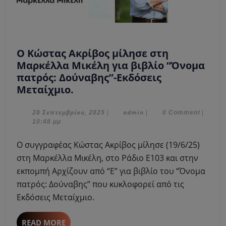
O Κώστας Ακρίβος μίλησε στη
Μαρκέλλα Μικέλη για βιβλίο “Όνομα
πατρός: Δούναβης”-Εκδόσεις
O
Μεταίχμιο.
Κώστας
Ακρίβος
20
admin
20 Σεπτεμβρίου, 2025
admin
|
|
0 Comment
|
Σεπτεμβρίου,
10:48 μμ
μίλησε
2025
στη
O συγγραφέας Κώστας Ακρίβος μίλησε (19/6/25)
Μαρκέλλα
στη Μαρκέλλα Μικέλη, στο Ράδιο Ε103 και στην
Μικέλη
εκπομπή Αρχίζουν από “Ε” για βιβλίο του “Όνομα
για
πατρός: Δούναβης” που κυκλοφορεί από τις
βιβλίο
“Όνομα
Εκδόσεις Μεταίχμιο.
πατρός:
Δούναβης”-
READ
READ MORE