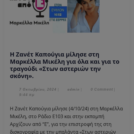
Η Ζανέτ Καπούγια μίλησε στη
Μαρκέλλα Μικέλη για όλα και για το
τραγούδι «Στων αστεριών την
Η
σκόνη».
Ζανέτ
Καπούγια
7
admin
7 Οκτωβρίου, 2024
admin
|
|
0 Comment
|
Οκτωβρίου,
9:44 πμ
μίλησε
2024
στη
Η Ζανέτ Καπούγια μίλησε (4/10/24) στη Μαρκέλλα
Μαρκέλλα
Μικέλη, στο Ράδιο Ε103 και στην εκπομπή
Μικέλη
Αρχίζουν από “Ε”, για την επιστροφή της στη
για
δισκογραφία με την μπαλάντα «Στων αστεριών
όλα