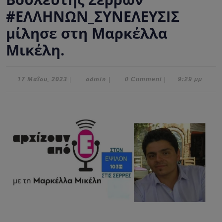
#ΕΛΛΗΝΩΝ_ΣΥΝΕΛΕΥΣΙΣ
μίλησε στη Μαρκέλλα
Μικέλη.
17
admin
17 Μαΐου, 2023
admin
|
|
0 Comment
|
9:29 μμ
Μαΐου,
2023