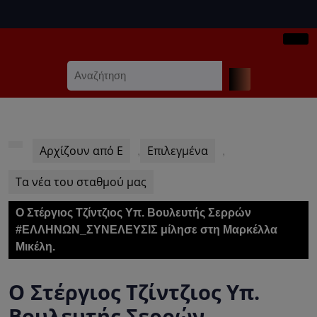
Skip
to
content
Ope
Skip
Search
Butt
to
for:
content
Αρχίζουν από Ε
Επιλεγμένα
,
,
Τα νέα του σταθμού μας
Ο Στέργιος Τζίντζιος Υπ. Βουλευτής Σερρών
#ΕΛΛΗΝΩΝ_ΣΥΝΕΛΕΥΣΙΣ μίλησε στη Μαρκέλλα
Μικέλη.
Ο Στέργιος Τζίντζιος Υπ.
Βουλευτής Σερρών