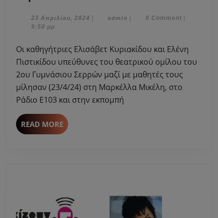
2ο
Γυμνάσιο
23
admin
23 Απριλίου, 2024
admin
|
|
0 Comment
|
Απριλίου,
9:50 μμ
Σερρών
2024
ανεβάζει
Οι καθηγήτριες Ελισάβετ Κυριακίδου και Ελένη
“ΤΡΩΑΔΕΣ”
Πιστικίδου υπεύθυνες του θεατρικού ομίλου του
του
2ου Γυμνάσιου Σερρών μαζί με μαθητές τους
Ευριπίδη
μίλησαν (23/4/24) στη Μαρκέλλα Μικέλη, στο
&
συμμετέχει
Ράδιο Ε103 και στην εκπομπή
στο
Διεθνές
READ
READ MORE
Φεστιβάλ
MORE
Συρακουσών!