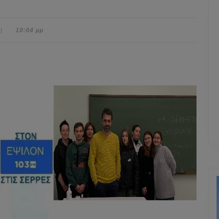
|
10:04 μμ