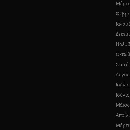
Μάρτι
Φεβρο
Ιανου
Δεκέμ
Νοέμβ
Οκτώβ
Σεπτέ
Αύγου
Ιούλιο
Ιούνιο
Μάιος
Απρίλ
Μάρτι