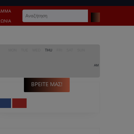
ΑΜΜΑ
Search
for:
ΝΩΝΊΑ
MON
TUE
WED
THU
FRI
SAT
SUN
AM
ΒΡΕΊΤΕ ΜΑΣ!
Facebook
Youtube