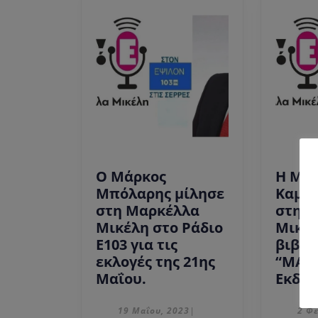
Ο Μάρκος
Η Μα
Μπόλαρης μίλησε
Καμπά
στη Μαρκέλλα
στη 
Μικέλη στο Ράδιο
Μικέλ
Ε103 για τις
βιβλί
εκλογές της 21ης
“ΜΑΜ
Ο
Μαΐου.
Εκδόσ
Μάρκος
Μπόλαρης
19
19 Μαΐου, 2023
2 Φ
|