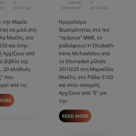
admin
Φεβρουαρίου,
admin
Νοεμβρίου,
in
admin
|
0
|
0
μιλά
Michaelido
2023
2025
nt
|
10:57 μμ
Comment
|
12:45 μμ
στη
μίλησε
Μαρκέλλα
στη
Ημερολόγιο
Μικέλη
Μαρκέλλα
ταη να μιλά στη
Βιωσιμότητας στο πιο
για
Μικέλη
λα Μικέλη, στο
“πράσινο” ΜΜΕ, το
τo
για
103 και στην
ραδιόφωνο! H Elisabeth-
βιβλίο
την
ή Αρχίζουν από
Irene Michaelidou από
της
παγκόσμια
τo βιβλίο της
το Elismadeit μίλησε
“ΜΑΜΑ…
ημέρα
 20 αληθινές
30/10/25 στη Μαρκέλλα
”
χορτοφαγία
–
ς” που
Μικέλη, στο Ράδιο Ε103
Εκδόσεις
ρεί από τις
και στην εκπομπή
Αρμός
Αρχίζουν από “Ε” για
READ
MORE
την
MORE
READ
READ MORE
MORE