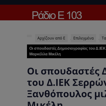
Skip
to
content
Skip
to
content
Αρχίζουν από Ε
Επιλεγμένα
Τα
,
,
Οι σπουδαστές Δημοσιογραφίας του Δ.ΙΕΚ
Μαρκέλλα Μικέλη
Οι σπουδαστές 
του Δ.ΙΕΚ Σερρώ
Ξανθόπουλος μι
Μικέλη