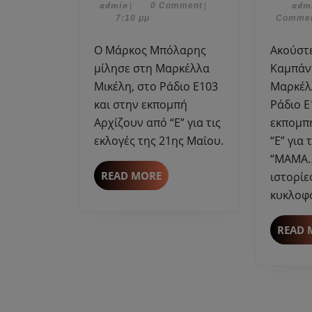
admin
Μαΐου,
admin
adm
|
0 Comment
|
μίλησε
2023
7:10 μμ
Comme
στη
Μαρκέλλα
Ο Μάρκος Μπόλαρης
Ακούστε την Μαρία
Μικέλη
μίλησε στη Μαρκέλλα
Καμπάν
στο
Μικέλη, στο Ράδιο Ε103
Μαρκέλ
Ράδιο
και στην εκπομπή
Ράδιο Ε
Ε103
Αρχίζουν από “Ε” για τις
εκπομπ
για
εκλογές της 21ης Μαΐου.
“Ε” για 
τις
“ΜΑΜΑ…
εκλογές
READ
READ MORE
της
ιστορίε
MORE
21ης
κυκλοφο
Μαΐου.
READ 