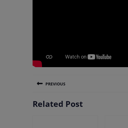
Πλοήγηση
PREVIOUS
άρθρων
Previous
Related Post
post: