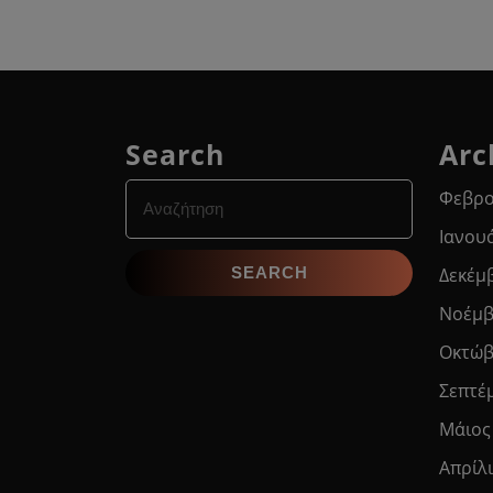
Search
Arc
Search
Φεβρο
for:
Ιανου
Δεκέμ
Νοέμβ
Οκτώβ
Σεπτέ
Μάιος
Απρίλ