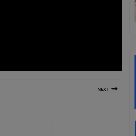
NEXT
Next
post: