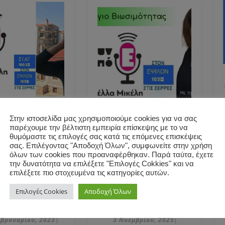
Στην ιστοσελίδα μας χρησιμοποιούμε cookies για να σας
ρία
H Elisabeth-Irene
παρέχουμε την βέλτιστη εμπειρία επίσκεψης με το να
νταη μιλά
Michaelidou
θυμόμαστε τις επιλογές σας κατά τις επόμενες επισκέψεις
σας. Επιλέγοντας "Αποδοχή Όλων", συμφωνείτε στην χρήση
Μαρκέλλα
μίλησε στη
όλων των cookies που προαναφέρθηκαν. Παρά ταύτα, έχετε
η για τo
Μαρκέλλα Μικέλη
την δυνατότητα να επιλέξετε "Επιλογές Cokkies" και να
ο της
για την
επιλέξετε πιο στοχευμένα τις κατηγορίες αυτών.
Α… ” –
παγκόσμια ημέρα
Επιλογές Cookies
Αποδοχή Όλων
Η
H
εις Αρμός
χορτοφαγίας.
Μαρία
Elisabeth-
Καμπάνταη
Irene
2
3
εβρουαρίου, 2023
3 Νοεμβρίου, 2025
|
|