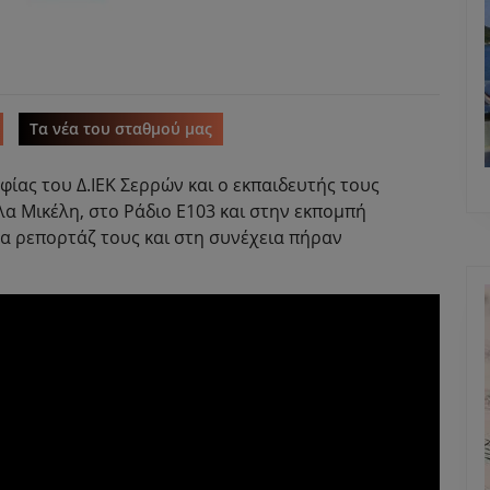
Τα νέα του σταθμού μας
ίας του Δ.ΙΕΚ Σερρών και ο εκπαιδευτής τους
α Μικέλη, στο Ράδιο Ε103 και στην εκπομπή
τα ρεπορτάζ τους και στη συνέχεια πήραν