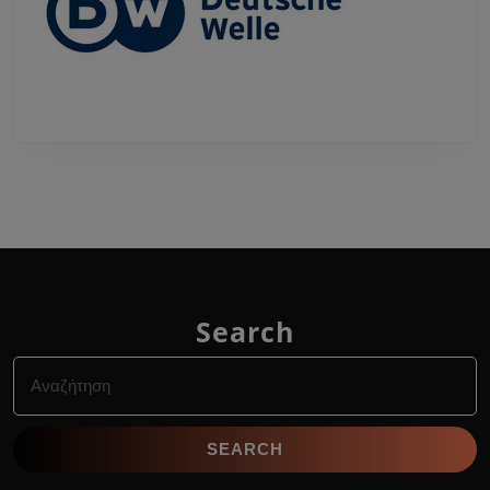
Search
Search
for: