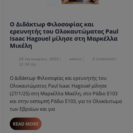
Ο Διδάκτωρ Φιλοσοφίας και
ερευνητής του Ολοκαυτώματος Paul
Isaac Hagouel μίλησε στη Μαρκέλλα
Ο
Μικέλη
Διδάκτωρ
Φιλοσοφίας
28
admin
28 Ιανουαρίου, 2025
admin
|
|
0 Comment
|
Ιανουαρίου,
11:38 πμ
και
2025
ερευνητής
Ο Διδάκτωρ Φιλοσοφίας και ερευνητής του
του
Ολοκαυτώματος Paul Isaac Hagouel μίλησε
Ολοκαυτώματος
(27/1/25) στη Μαρκέλλα Μικέλη, στο Ράδιο Ε103
Paul
και στην εκπομπή Ράδιο Ε103, για τo Ολοκάυτωμα
Isaac
Hagouel
των Εβραίων και για
μίλησε
στη
READ
READ MORE
Μαρκέλλα
MORE