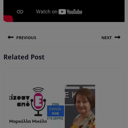
Πλοήγηση
PREVIOUS
NEXT
άρθρων
Previous
Next
Related Post
post:
post: