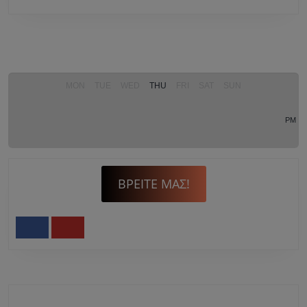
Μικέλη
MON
TUE
WED
THU
FRI
SAT
SUN
PM
ΒΡΕΊΤΕ ΜΑΣ!
Facebook
Youtube