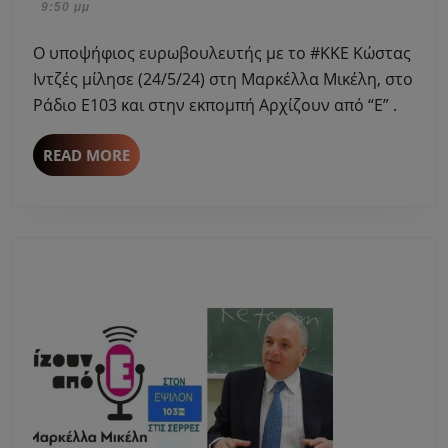
Μαΐου,
9:50 μμ
με
2024
το
Ο υποψήφιος ευρωβουλευτής με το #ΚΚΕ Κώστας
#ΚΚΕ
Ιντζές μίλησε (24/5/24) στη Μαρκέλλα Μικέλη, στο
Κώστ
Ράδιο Ε103 και στην εκπομπή Αρχίζουν από “Ε” .
Ιντζές
μίλησ
READ
READ MORE
στη
MORE
Μαρκ
Μικέλ
στο
Ράδιο
Ε103
.