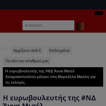
Skip
to
content
Ope
Skip
Search
Butt
to
for:
content
Αρχίζουν από Ε
Επιλεγμένα
,
,
Τα νέα του σταθμού μας
Η ευρωβουλευτής της #ΝΔ Άννα Μισέλ
Ασημακοπούλου μίλησε στη Μαρκέλλα Μικέλη για
τις εκλογές.
Η ευρωβουλευτής της #ΝΔ
Άννα Μισέλ