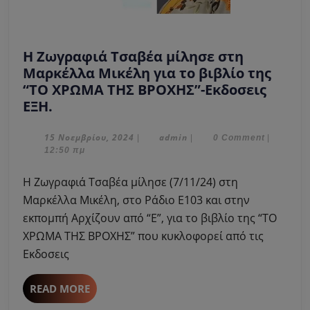
Η Ζωγραφιά Τσαβέα μίλησε στη
Μαρκέλλα Μικέλη για το βιβλίο της
“ΤΟ ΧΡΩΜΑ ΤΗΣ ΒΡΟΧΗΣ”-Εκδοσεις
Η
ΕΞΗ.
Ζωγραφιά
Τσαβέα
15
admin
15 Νοεμβρίου, 2024
admin
|
|
0 Comment
|
Νοεμβρίου,
12:50 πμ
μίλησε
2024
στη
Η Ζωγραφιά Τσαβέα μίλησε (7/11/24) στη
Μαρκέλλα
Μαρκέλλα Μικέλη, στο Ράδιο Ε103 και στην
Μικέλη
εκπομπή Αρχίζουν από “Ε”, για το βιβλίο της “ΤΟ
για
ΧΡΩΜΑ ΤΗΣ ΒΡΟΧΗΣ” που κυκλοφορεί από τις
το
βιβλίο
Εκδοσεις
της
“ΤΟ
READ
READ MORE
ΧΡΩΜΑ
MORE