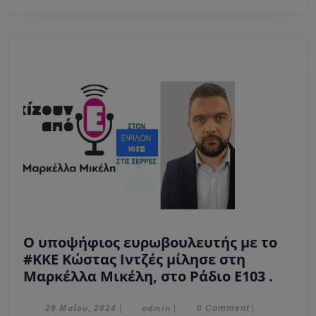
ΤΗΣ
ΒΡΟΧΗΣ”-
Εκδοσεις
ΕΞΗ.
Ο υποψήφιος ευρωβουλευτής με το
#ΚΚΕ Κώστας Ιντζές μίλησε στη
Ο
Μαρκέλλα Μικέλη, στο Ράδιο Ε103 .
υποψ
ευρωβ
29
admin
29 Μαΐου, 2024
admin
|
|
0 Comment
|