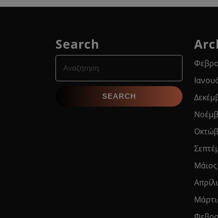
Search
Arc
Search
Φεβρο
for:
Ιανου
Δεκέμ
Νοέμβ
Οκτώβ
Σεπτέ
Μάιος
Απρίλ
Μάρτι
Φεβρο