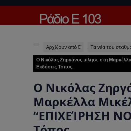
Skip
to
content
Skip
to
content
Αρχίζουν από Ε
Τα νέα του σταθμ
,
Ο Νικόλας Ζηργάνος μίλησε στη Μαρκέλλα
Εκδόσεις Τόπος.
Ο Νικόλας Ζηργ
Μαρκέλλα Μικέλη
“ΕΠΙΧΕΊΡΗΣΗ ΝΟ
Τόπος.