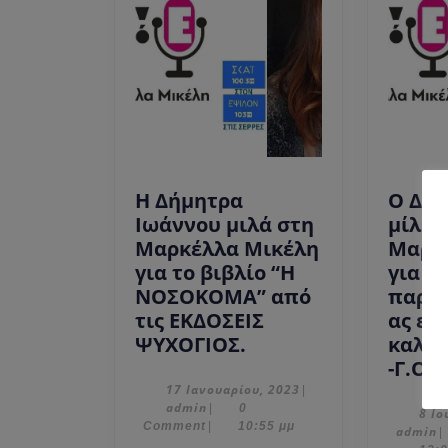
Η Δήμητρα
Ο Δήμ
Ιωάννου μιλά στη
μίλησ
Μαρκέλλα Μικέλη
Μαρκ
για το βιβλίο “Η
για τ
ΝΟΣΟΚΟΜΑ” από
παράσ
τις ΕΚΔΟΣΕΙΣ
ας εί
Η
ΨΥΧΟΓΙΟΣ.
καλορ
Δήμητρα
-Γ.Ολ
Ιωάννου
17
17 Ιανουαρίου, 2023
|
admin
Ιανουαρίου,
admin
|
0
μιλά
8 Ιο
2023
Comment
|
10:55 μμ
a
admin
|
στη