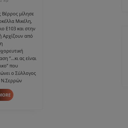
2023
01 πμ
στη
Μαρκέλλα
Μικέλη
ρκέλλα Μικέλη,
για
ιο Ε103 και στην
την
ή Αρχίζουν από
παράσταση
τη
“…
οχορευτική
κι
ση “…κι ας είναι
ας
είναι
ικο” που
καλορίζικο”
ώνει ο Σύλλογος
-Γ.Ολύμπιος
 Ν.Σερρών
READ
MORE
MORE