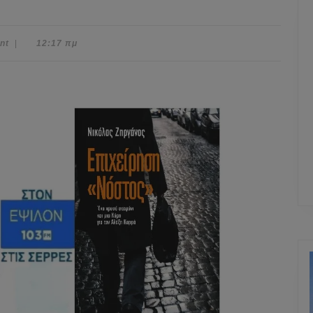
nt
|
12:17 πμ