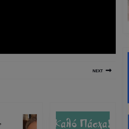
NEXT
Next
post: