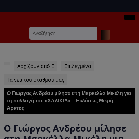
Skip
to
content
Ope
Skip
Search
Butt
to
for:
content
Αρχίζουν από Ε
Επιλεγμένα
,
,
Τα νέα του σταθμού μας
Ο Γιώργος Ανδρέου μίλησε στη Μαρκέλλα Μικέλη για
τη συλλογή του «ΧΑΛΙΚΙΑ» – Εκδόσεις Μικρή
Άρκτος.
Ο Γιώργος Ανδρέου μίλησε
στη Μαρκέλλα Μικέλη για