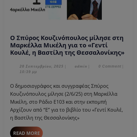
Ο Σπύρος Κουζινόπουλος μίλησε στη
Μαρκέλλα Μικέλη για το «Γεντί
Ο
Κουλέ, η Βαστίλη της Θεσσαλονίκης»
Σπύ
Κου
20
admin
20 Σεπτεμβρίου, 2025
admin
|
|
0 Comment
|
Σεπτεμβρίου,
10:39 μμ
μίλ
2025
στη
Ο δημοσιογράφος και συγγραφέας Σπύρος
Μαρ
Κουζινόπουλος μίλησε (2/6/25) στη Μαρκέλλα
Μικ
Μικέλη, στο Ράδιο Ε103 και στην εκπομπή
για
Αρχίζουν από “Ε” για το βιβλίο του «Γεντί Κουλέ,
το
«Γε
η Βαστίλη της Θεσσαλονίκης»
Κου
η
READ
READ MORE