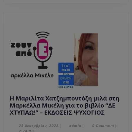
Διό
Η Μαριλίτα Χατζημποντόζη μιλά στη
Μαρκέλλα Μικέλη για το βιβλίο “ΔΕ
Η
ΧΤΥΠΑΩ!” – ΕΚΔΟΣΕΙΣ ΨΥΧΟΓΙΟΣ
Μαριλίτ
Χατζημπ
23
admin
23 Δεκεμβρίου, 2022
admin
|
|
0 Comment
|
Δεκεμβρίου,
2:24 πμ