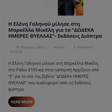
Η Ελένη Γαληνού μίλησε στη
Μαρκέλλα Μικέλη για το “ΔΩΔΕΚΑ
Η
ΗΜΕΡΕΣ ΘΥΕΛΛΑΣ”- Εκδόσεις Διόπτρα
Ελέ
Γαλ
29
admin
29 Μαρτίου, 2023
admin
|
|
0 Comment
|
Μαρτίου,
9:21 μμ
μίλ
2023
στη
Η Ελένη Γαληνού μίλησε στη Μαρκέλλα Μικέλη,
Μαρ
στο Ράδιο Ε103 και στην εκπομπή Αρχίζουν από
Μικ
“Ε” για το νέο της βιβλίο “ΔΩΔΕΚΑ ΗΜΕΡΕΣ
για
ΘΥΕΛΛΑΣ” που κυκλοφορεί από τις Εκδόσεις
το
“ΔΩ
Διόπτρα
ΗΜΕ
ΘΥΕ
READ
READ MORE
Εκδ
MORE