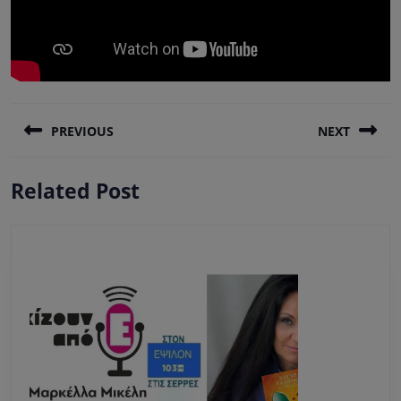
Πλοήγηση
PREVIOUS
NEXT
άρθρων
Previous
Next
Related Post
post:
post: