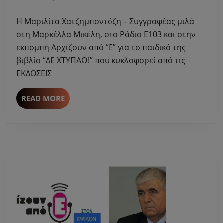
μιλά
2022
στη
Η Μαριλίτα Χατζημποντόζη – Συγγραφέας μιλά
Μαρκέλλ
στη Μαρκέλλα Μικέλη, στο Ράδιο Ε103 και στην
Μικέλη
εκπομπή Αρχίζουν από “Ε” για το παιδικό της
για
βιβλίο “ΔΕ ΧΤΥΠΑΩ!” που κυκλοφορεί από τις
το
βιβλίο
ΕΚΔΟΣΕΙΣ
“ΔΕ
ΧΤΥΠΑΩ!
READ
READ MORE
–
MORE
ΕΚΔΟΣΕΙ
ΨΥΧΟΓΙΟ