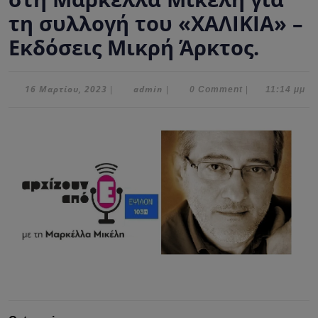
τη συλλογή του «ΧΑΛΙΚΙΑ» –
Εκδόσεις Μικρή Άρκτος.
16
admin
16 Μαρτίου, 2023
admin
|
|
0 Comment
|
11:14 μμ
Μαρτίου,
2023