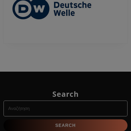
Search
Search
for: