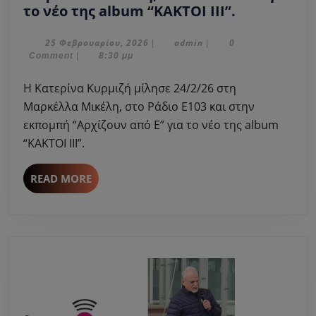
Η
τo νέο της album “ΚΑΚΤΟΙ ΙΙΙ”.
Κατερίνα
Κυρμιζή
25
admin
25 Φεβρουαρίου, 2026
admin
|
|
0
Φεβρουαρίου,
Comment
|
8:30 μμ
μίλησε
2026
στη
Η Κατερίνα Κυρμιζή μίλησε 24/2/26 στη
Μαρκέλλα
Μαρκέλλα Μικέλη, στο Ράδιο Ε103 και στην
Μικέλη,
εκπομπή “Αρχίζουν από Ε” για τo νέο της album
στο
“ΚΑΚΤΟΙ ΙΙΙ”.
Ράδιο
Ε103
για
READ
READ MORE
MORE
τo
νέο
της
album
“ΚΑΚΤΟΙ
ΙΙΙ”.