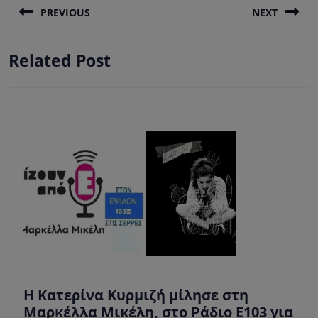
PREVIOUS
NEXT
άρθρων
Previous
Next
Related Post
post:
post:
Η Κατερίνα Κυρμιζή μίλησε στη
Μαρκέλλα Μικέλη, στο Ράδιο Ε103 για