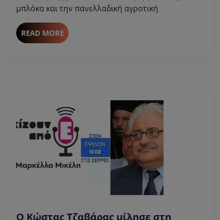
Μικέλη
μπλόκα και την πανελλαδική αγροτική
για
τα
READ
READ MORE
αγροτικά
MORE
μπλόκα
Ο Κώστας Τζαβάρας μίλησε στη