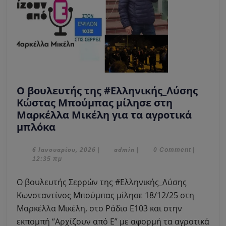
Ο βουλευτής της #Ελληνικής_Λύσης
Κώστας Μπούμπας μίλησε στη
Μαρκέλλα Μικέλη για τα αγροτικά
Ο
μπλόκα
βουλευτής
της
6
admin
6 Ιανουαρίου, 2026
admin
|
|
0 Comment
|
Ιανουαρίου,
12:35 πμ
#Ελληνικής_Λύσης
2026
Κώστας
Ο βουλευτής Σερρών της #Ελληνικής_Λύσης
Μπούμπας
Κωνσταντίνος Μπούμπας μίλησε 18/12/25 στη
μίλησε
Μαρκέλλα Μικέλη, στο Ράδιο Ε103 και στην
στη
εκπομπή “Αρχίζουν από Ε” με αφορμή τα αγροτικά
Μαρκέλλα