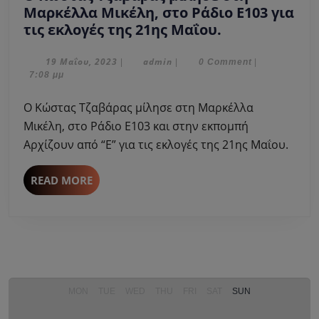
Μαρκέλλα Μικέλη, στο Ράδιο Ε103 για
Ο
τις εκλογές της 21ης Μαΐου.
Κώστας
Τζαβάρας
19
admin
19 Μαΐου, 2023
admin
|
|
0 Comment
|
Μαΐου,
7:08 μμ
μίλησε
2023
στη
Ο Κώστας Τζαβάρας μίλησε στη Μαρκέλλα
Μαρκέλλα
Μικέλη, στο Ράδιο Ε103 και στην εκπομπή
Μικέλη,
Αρχίζουν από “Ε” για τις εκλογές της 21ης Μαΐου.
στο
Ράδιο
READ
READ MORE
Ε103
MORE
για
τις
εκλογές
της
21ης
Μαΐου.
MON
TUE
WED
THU
FRI
SAT
SUN