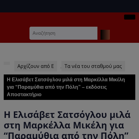
Skip
to
content
Ope
Skip
Search
Butt
to
for:
content
Αρχίζουν από Ε
Τα νέα του σταθμού μας
,
Η Ελισάβετ Σατσόγλου μιλά στη Μαρκέλλα Μικέλη
για “Παραμύθια από την Πόλη” – εκδόσεις
Αποστακτήριο
Η Ελισάβετ Σατσόγλου μιλά
στη Μαρκέλλα Μικέλη για
“Παραμύθια από την Πόλη”