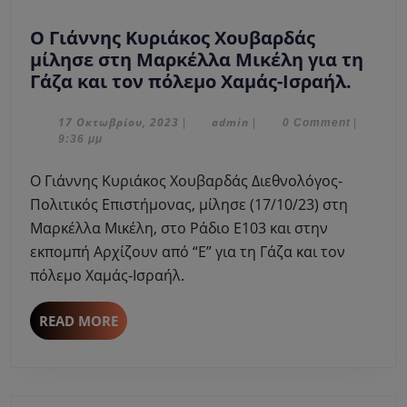
Ο Γιάννης Κυριάκος Χουβαρδάς
μίλησε στη Μαρκέλλα Μικέλη για τη
Ο
Γάζα και τον πόλεμο Χαμάς-Ισραήλ.
Γιάνν
Κυριά
17
admin
17 Οκτωβρίου, 2023
admin
|
|
0 Comment
|
Οκτωβρίου,
9:36 μμ
Χουβα
2023
μίλησ
Ο Γιάννης Κυριάκος Χουβαρδάς Διεθνολόγος-
στη
Πολιτικός Επιστήμονας, μίλησε (17/10/23) στη
Μαρκ
Μαρκέλλα Μικέλη, στο Ράδιο Ε103 και στην
Μικέ
εκπομπή Αρχίζουν από “Ε” για τη Γάζα και τον
για
τη
πόλεμο Χαμάς-Ισραήλ.
Γάζα
και
READ
READ MORE
τον
MORE
πόλε
Χαμάς