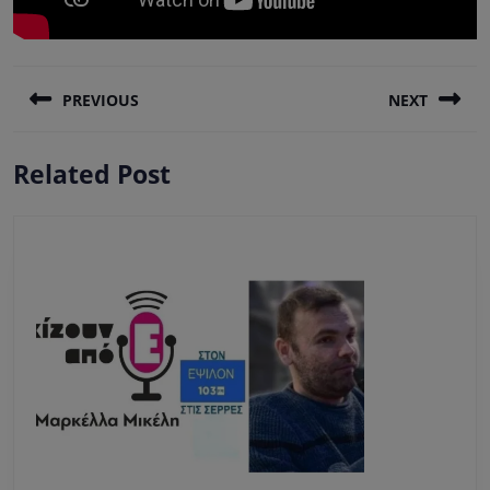
Πλοήγηση
PREVIOUS
NEXT
άρθρων
Previous
Next
Related Post
post:
post: