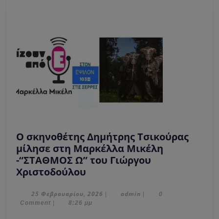
Ισραή
O σκηνοθέτης Δημήτρης Τσικoύρας
μίλησε στη Μαρκέλλα Μικέλη
-“ΣΤΑΘΜΟΣ Ω” του Γιώργου
O
Χριστοδούλου
σκηνοθέτης
Δημήτρης
25
admin
25 Φεβρουαρίου, 2026
admin
|
|
0
Φεβρουαρίου,
Comment
|
8:26 μμ
Τσικoύρας
2026
μίλησε