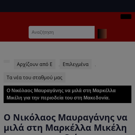
Skip
to
content
Ope
Skip
Search
Butt
to
for:
content
Αρχίζουν από Ε
Επιλεγμένα
,
,
Τα νέα του σταθμού μας
Ο Νικόλαος Μαυραγάνης να μιλά στη Μαρκέλλα
Μικέλη για την περιοδεία του στη Μακεδονία.
Ο Νικόλαος Μαυραγάνης να
μιλά στη Μαρκέλλα Μικέλη