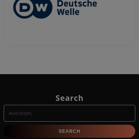
Search
Search
for: