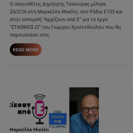
O σκηνοθέτης Δημήτρης Τσικoύρας μίλησε
στη
20/2/26 στη Μαρκέλλα Μικέλη, στο Ράδιο Ε103 και
Μαρκέλλα
στην εκπομπή “Αρχίζουν από Ε” για το έργο
Μικέλη
“ΣΤΑΘΜΟΣ Ω” του Γιώργου Χριστοδούλου που θα
-“ΣΤΑΘΜΟΣ
Ω”
παρουσιάσει στις
του
Γιώργου
READ
READ MORE
Χριστοδούλου
MORE