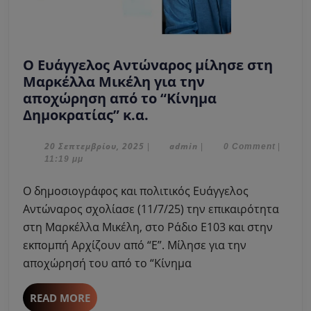
Ο Ευάγγελος Αντώναρος μίλησε στη
Μαρκέλλα Μικέλη για την
αποχώρηση από το “Κίνημα
Ο
Δημοκρατίας” κ.α.
Ευάγγελος
Αντώναρος
20
admin
20 Σεπτεμβρίου, 2025
admin
|
|
0 Comment
|
Σεπτεμβρίου,
11:19 μμ
μίλησε
2025
στη
Ο δημοσιογράφος και πολιτικός Ευάγγελος
Μαρκέλλα
Αντώναρος σχολίασε (11/7/25) την επικαιρότητα
Μικέλη
στη Μαρκέλλα Μικέλη, στο Ράδιο Ε103 και στην
για
εκπομπή Αρχίζουν από “Ε”. Μίλησε για την
την
αποχώρηση
αποχώρησή του από το “Κίνημα
από
το
READ
READ MORE