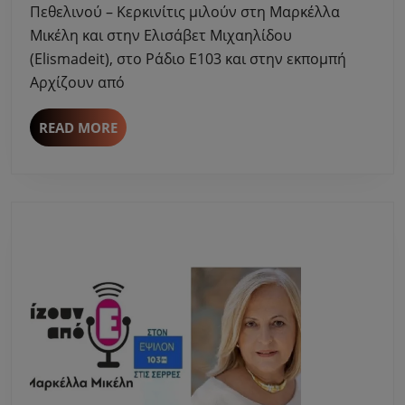
Πεθελινού – Κερκινίτις μιλούν στη Μαρκέλλα
Πεθελινού
Μικέλη και στην Ελισάβετ Μιχαηλίδου
Κερκινίτις
μιλούν
(Elismadeit), στο Ράδιο Ε103 και στην εκπομπή
στη
Αρχίζουν από
Μαρκέλλα
Μικέλη
READ
READ MORE
MORE