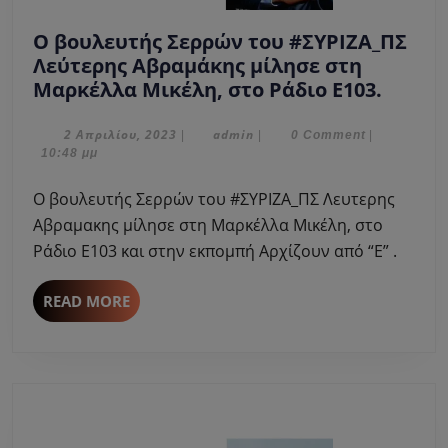
Ο βουλευτής Σερρών του #ΣΥΡΙΖΑ_ΠΣ
Λεύτερης Αβραμάκης μίλησε στη
Ο
Μαρκέλλα Μικέλη, στο Ράδιο Ε103.
βουλε
Σερρώ
2
admin
2 Απριλίου, 2023
admin
|
|
0 Comment
|
Απριλίου,
10:48 μμ
του
2023
#ΣΥΡΙ
Ο βουλευτής Σερρών του #ΣΥΡΙΖΑ_ΠΣ Λευτερης
Λεύτε
Αβραμακης μίλησε στη Μαρκέλλα Μικέλη, στο
Αβραμ
Ράδιο Ε103 και στην εκπομπή Αρχίζουν από “Ε” .
μίλησ
στη
READ
READ MORE
Μαρκέ
MORE
Μικέλ
στο
Ράδιο
Ε103.