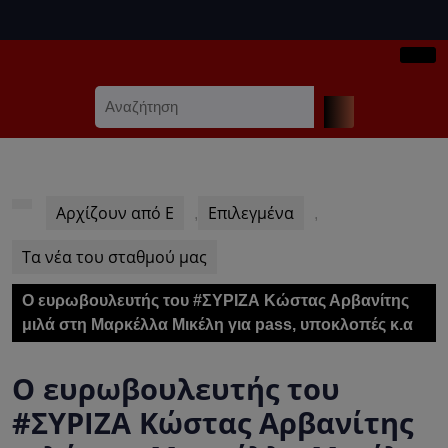
Skip
to
content
Ope
Skip
Search
Butt
to
for:
content
Αρχίζουν από Ε
Επιλεγμένα
,
,
Τα νέα του σταθμού μας
Ο ευρωβουλευτής του #ΣΥΡΙΖΑ Κώστας Αρβανίτης
μιλά στη Μαρκέλλα Μικέλη για pass, υποκλοπές κ.α
Ο ευρωβουλευτής του
#ΣΥΡΙΖΑ Κώστας Αρβανίτης