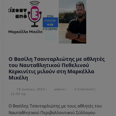
Ο Βασίλη Τσανταρλιώτης με αθλητές
του Ναυταθλητικού Πεθελινού
Κερκινίτις μιλούν στη Μαρκέλλα
Ο
Μικέλη
Βασίλη
Τσανταρλιώτης
14
admin
14 Ιουλίου, 2023
admin
|
|
0 Comment
|
Ιουλίου,
12:55 πμ
με
2023
αθλητές
Ο Βασίλης Τσανταρλιώτης με τους αθλητές του
του
Ναυταθλητικού Περιβαλλοντικού Σύλλογου
Ναυταθλητικού