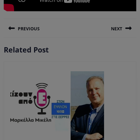
Πλοήγηση
PREVIOUS
NEXT
άρθρων
Previous
Next
Related Post
post:
post: