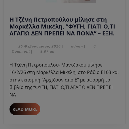
Η Τζένη Πετροπούλου μίλησε στη
Μαρκέλλα Μικέλη, “ΦΥΓΗ, ΓΙΑΤΙ Ο,ΤΙ
Η
ΑΓΑΠΩ ΔΕΝ ΠΡΕΠΕΙ ΝΑ ΠΟΝΑ” – ΕΞΗ.
Τζέν
Πετρ
25
admin
25 Φεβρουαρίου, 2026
admin
|
|
0
Φεβρουαρίου,
Comment
|
8:07 μμ
μίλη
2026
στη
Η Τζένη Πετροπούλου- Μαντζακου μίλησε
Μαρ
16/2/26 στη Μαρκέλλα Μικέλη, στο Ράδιο Ε103 και
Μικέ
στην εκπομπή “Αρχίζουν από Ε” με αφορμή το
“ΦΥΓ
βιβλίο της “ΦΥΓΗ, ΓΙΑΤΙ Ο,ΤΙ ΑΓΑΠΩ ΔΕΝ ΠΡΕΠΕΙ
ΓΙΑΤΙ
Ο,ΤΙ
ΝΑ
ΑΓΑ
ΔΕΝ
READ
READ MORE
ΠΡΕΠ
MORE
ΝΑ