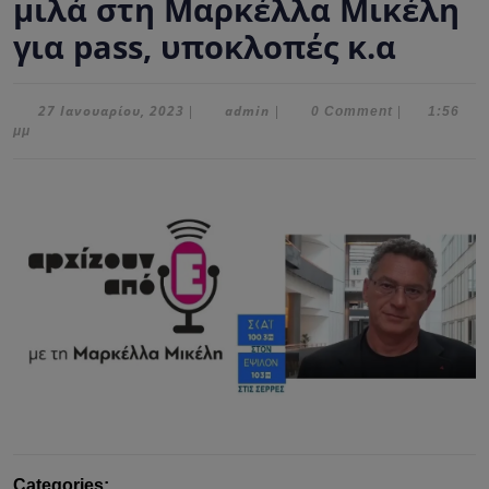
μιλά στη Μαρκέλλα Μικέλη
για pass, υποκλοπές κ.α
27
admin
27 Ιανουαρίου, 2023
admin
|
|
0 Comment
|
1:56
Ιανουαρίου,
μμ
2023
Categories: